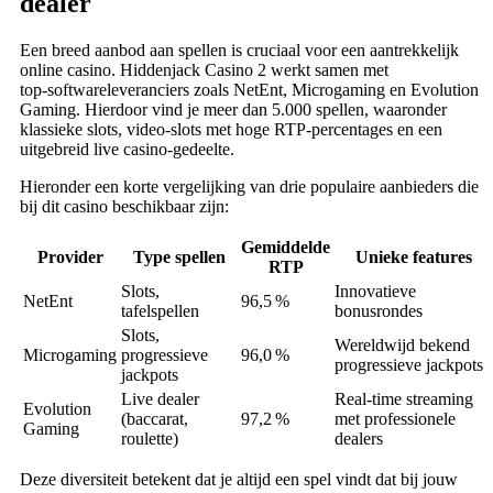
dealer
Een breed aanbod aan spellen is cruciaal voor een aantrekkelijk
online casino. Hiddenjack Casino 2 werkt samen met
top‑softwareleveranciers zoals NetEnt, Microgaming en Evolution
Gaming. Hierdoor vind je meer dan 5.000 spellen, waaronder
klassieke slots, video‑slots met hoge RTP‑percentages en een
uitgebreid live casino‑gedeelte.
Hieronder een korte vergelijking van drie populaire aanbieders die
bij dit casino beschikbaar zijn:
Gemiddelde
Provider
Type spellen
Unieke features
RTP
Slots,
Innovatieve
NetEnt
96,5 %
tafelspellen
bonusrondes
Slots,
Wereldwijd bekend
Microgaming
progressieve
96,0 %
progressieve jackpots
jackpots
Live dealer
Real‑time streaming
Evolution
(baccarat,
97,2 %
met professionele
Gaming
roulette)
dealers
Deze diversiteit betekent dat je altijd een spel vindt dat bij jouw