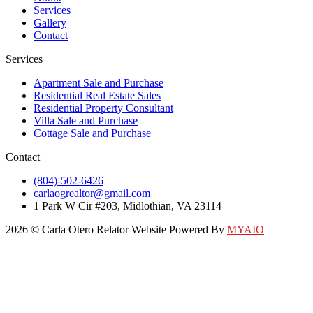
Services
Gallery
Contact
Services
Apartment Sale and Purchase
Residential Real Estate Sales
Residential Property Consultant
Villa Sale and Purchase
Cottage Sale and Purchase
Contact
(804)-502-6426
carlaogrealtor@gmail.com
1 Park W Cir #203, Midlothian, VA 23114
2026 © Carla Otero Relator Website Powered By
MYAIO