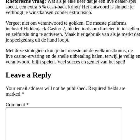
Rhetorische vraag:
Wat als je elke keer dat je een live dealer‑spel
speelt, een extra 5 % cash‑back krijgt? Het antwoord is simpel: je
verhoogt je winstkansen zonder extra risico.
Vergeet niet om verantwoord te gokken. De meeste platforms,
inclusief Hiddenjack Casino 2, bieden tools om limieten in te stellen
en zelfuitsluiting te activeren. Maak hier gebruik van als je merkt dat
je speelgedrag uit de hand loopt.
Met deze strategieën kun je het meeste uit de welkomstbonus, de
live casino‑ervaring en de snelle uitbetaling halen, terwijl je veilig e
verantwoord blijft spelen. Veel succes en geniet van het spel!
Leave a Reply
Your email address will not be published.
Required fields are
marked
*
Comment
*