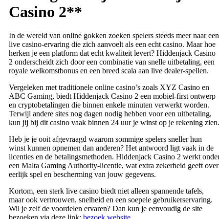
Casino 2**
In de wereld van online gokken zoeken spelers steeds meer naar een
live casino‑ervaring die zich aanvoelt als een echt casino. Maar hoe
herken je een platform dat echt kwaliteit levert? Hiddenjack Casino
2 onderscheidt zich door een combinatie van snelle uitbetaling, een
royale welkomstbonus en een breed scala aan live dealer‑spellen.
Vergeleken met traditionele online casino’s zoals XYZ Casino en
ABC Gaming, biedt Hiddenjack Casino 2 een mobiel‑first ontwerp
en cryptobetalingen die binnen enkele minuten verwerkt worden.
Terwijl andere sites nog dagen nodig hebben voor een uitbetaling,
kun jij bij dit casino vaak binnen 24 uur je winst op je rekening zien
Heb je je ooit afgevraagd waarom sommige spelers sneller hun
winst kunnen opnemen dan anderen? Het antwoord ligt vaak in de
licenties en de betalingsmethoden. Hiddenjack Casino 2 werkt onde
een Malta Gaming Authority‑licentie, wat extra zekerheid geeft over
eerlijk spel en bescherming van jouw gegevens.
Kortom, een sterk live casino biedt niet alleen spannende tafels,
maar ook vertrouwen, snelheid en een soepele gebruikerservaring.
Wil je zelf de voordelen ervaren? Dan kun je eenvoudig de site
bezoeken via deze link:
bezoek website
.