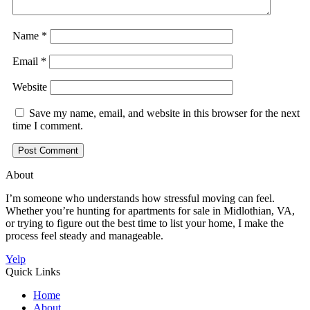
Name
*
Email
*
Website
Save my name, email, and website in this browser for the next
time I comment.
About
I’m someone who understands how stressful moving can feel.
Whether you’re hunting for apartments for sale in Midlothian, VA,
or trying to figure out the best time to list your home, I make the
process feel steady and manageable.
Yelp
Quick Links
Home
About