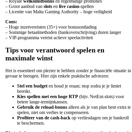
– Royale
welkomstbonus
en regelmatige promoties
– Groot aanbod van
slots
en
live casino
‑spellen
– Licentie van Malta Gaming Authority – hoge veiligheid
Cons:
– Hoge inzetvereisten (35×) voor bonusontlading
– Sommige betaalmethoden (bankoverschrijving) duren langer
– VIP‑programma vereist actieve speelactiviteit
Tips voor verantwoord spelen en
maximale winst
Het is essentieel om plezier te hebben zonder je financiële situatie in
gevaar te brengen. Hier zijn enkele praktische adviezen:
Stel een budget
en houd je eraan; stop zodra je je limiet
bereikt.
Kies spellen met een hoge RTP
(bijv. NetEnt‑slots) voor
betere lange‑termijnkansen.
Gebruik de reload‑bonus
alleen als je van plan bent extra te
spelen, niet om verlies te compenseren.
Profiteer van de cash‑back
op verliesdagen om je bankroll
te beschermen.