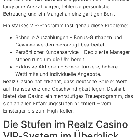
langsame Auszahlungen, fehlende persönliche
Betreuung und ein Mangel an einzigartigen Boni.
Ein starkes VIP‑Programm löst genau diese Probleme:
Schnelle Auszahlungen – Bonus‑Guthaben und
Gewinne werden bevorzugt bearbeitet.
Persönlicher Kundenservice – Dedizierte Manager
stehen rund um die Uhr bereit.
Exklusive Aktionen – Sonderturniere, höhere
Wettlimits und individuelle Angebote.
Realz Casino hat erkannt, dass deutsche Spieler Wert
auf Transparenz und Geschwindigkeit legen. Deshalb
bietet das Casino ein mehrstufiges Treueprogramm, das
sich an allen Erfahrungsstufen orientiert – vom
Einsteiger bis zum High‑Roller.
Die Stufen im Realz Casino
VIP‑System im Überblick