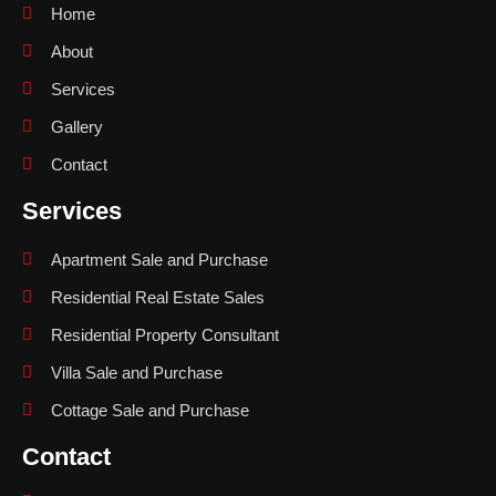
Home
About
Services
Gallery
Contact
Services
Apartment Sale and Purchase
Residential Real Estate Sales
Residential Property Consultant
Villa Sale and Purchase
Cottage Sale and Purchase
Contact