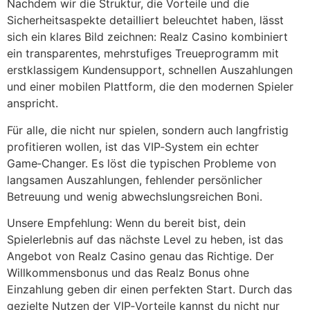
Nachdem wir die Struktur, die Vorteile und die
Sicherheitsaspekte detailliert beleuchtet haben, lässt
sich ein klares Bild zeichnen: Realz Casino kombiniert
ein transparentes, mehrstufiges Treueprogramm mit
erstklassigem Kundensupport, schnellen Auszahlungen
und einer mobilen Plattform, die den modernen Spieler
anspricht.
Für alle, die nicht nur spielen, sondern auch langfristig
profitieren wollen, ist das VIP‑System ein echter
Game‑Changer. Es löst die typischen Probleme von
langsamen Auszahlungen, fehlender persönlicher
Betreuung und wenig abwechslungsreichen Boni.
Unsere Empfehlung: Wenn du bereit bist, dein
Spielerlebnis auf das nächste Level zu heben, ist das
Angebot von Realz Casino genau das Richtige. Der
Willkommensbonus und das Realz Bonus ohne
Einzahlung geben dir einen perfekten Start. Durch das
gezielte Nutzen der VIP‑Vorteile kannst du nicht nur