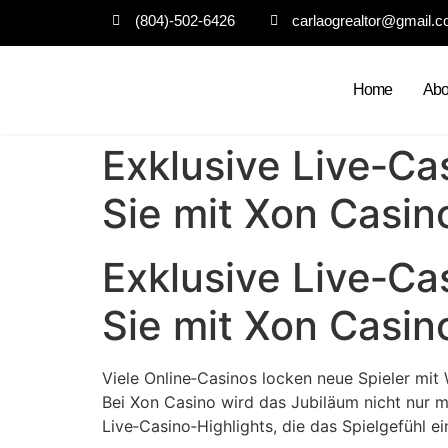
(804)-502-6426
carlaogrealtor@gmail.
Home
Abo
Exklusive Live‑Ca
Sie mit Xon Casino 
Exklusive Live‑Ca
Sie mit Xon Casino 
Viele Online‑Casinos locken neue Spieler mit
Bei Xon Casino wird das Jubiläum nicht nur 
Live‑Casino‑Highlights, die das Spielgefühl e