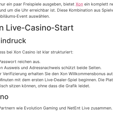
nur ein paar Freispiele ausgeben, bietet
Xon
ein komplett n
d um die Uhr erreichbar ist. Diese Kombination aus Spielvi
Jubiläums‑Event auswählen.
 Live‑Casino‑Start
Eindruck
ss bei Xon Casino ist klar strukturiert:
Passwort reichen aus.
von Ausweis und Adressnachweis schützt beide Seiten.
 Verifizierung erhalten Sie den Xon Willkommensbonus auto
Minuten mit dem ersten Live‑Dealer‑Spiel beginnen. Die Plat
ch sitzen können, ohne dass die Grafik leidet.
ino
artnern wie Evolution Gaming und NetEnt Live zusammen. Da