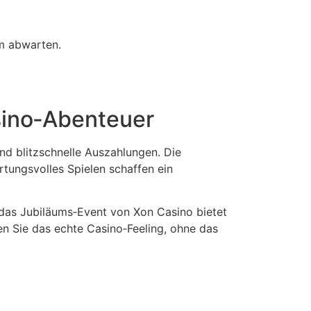
um abwarten.
asino‑Abenteuer
nd blitzschnelle Auszahlungen. Die
tungsvolles Spielen schaffen ein
– das Jubiläums‑Event von Xon Casino bietet
en Sie das echte Casino‑Feeling, ohne das