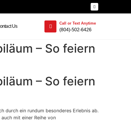
Call or Text Anytime
ontact Us
(804)-502-6426
iläum – So feiern
iläum – So feiern
ch durch ein rundum besonderes Erlebnis ab.
 auch mit einer Reihe von