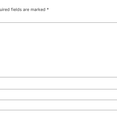
uired fields are marked
*