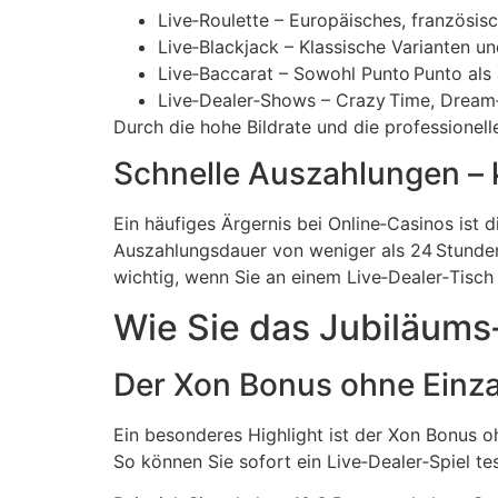
Live‑Roulette – Europäisches, französis
Live‑Blackjack – Klassische Varianten 
Live‑Baccarat – Sowohl Punto Punto als 
Live‑Dealer‑Shows – Crazy Time, Dream‑C
Durch die hohe Bildrate und die professionell
Schnelle Auszahlungen – 
Ein häufiges Ärgernis bei Online‑Casinos ist 
Auszahlungsdauer von weniger als 24 Stunden
wichtig, wenn Sie an einem Live‑Dealer‑Tisch
Wie Sie das Jubiläums
Der Xon Bonus ohne Einzahl
Ein besonderes Highlight ist der Xon Bonus o
So können Sie sofort ein Live‑Dealer‑Spiel te