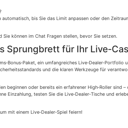
?
n automatisch, bis Sie das Limit anpassen oder den Zeitra
nd Sie können im Chat Fragen stellen, bevor Sie setzen.
ls Sprungbrett für Ihr Live‑C
ums‑Bonus‑Paket, ein umfangreiches Live‑Dealer‑Portfolio u
cherheitsstandards und die klaren Werkzeuge für verantwor
len beginnen oder bereits ein erfahrener High‑Roller sind 
ne Einzahlung, testen Sie die Live‑Dealer‑Tische und erleb
um mit einem Live‑Dealer‑Spiel feiern!