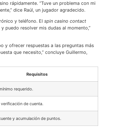
asino rápidamente. “Tuve un problema con mi
ente,” dice Raúl, un jugador agradecido.
rónico y teléfono. El
spin casino contact
eo y puedo resolver mis dudas al momento,”
po y ofrecer respuestas a las preguntas más
uesta que necesito,” concluye Guillermo,
Requisitos
mínimo requerido.
 verificación de cuenta.
cuente y acumulación de puntos.