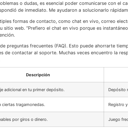
roblemas o dudas, es esencial poder comunicarse con el c
respondió de inmediato. Me ayudaron a solucionarlo rápidam
iples formas de contacto, como chat en vivo, correo elect
u sitio web. “Prefiero el chat en vivo porque es instantán
ención.
n de preguntas frecuentes (FAQ). Esto puede ahorrarte tiem
s de contactar al soporte. Muchas veces encuentro la resp
.
Descripción
e adicional en tu primer depósito.
Depósito 
n ciertas tragamonedas.
Registro y
ables por giros o dinero.
Juego fre