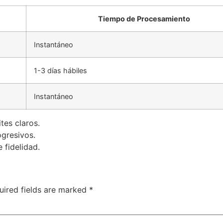
Tiempo de Procesamiento
Instantáneo
1-3 días hábiles
Instantáneo
tes claros.
ogresivos.
fidelidad.
uired fields are marked
*