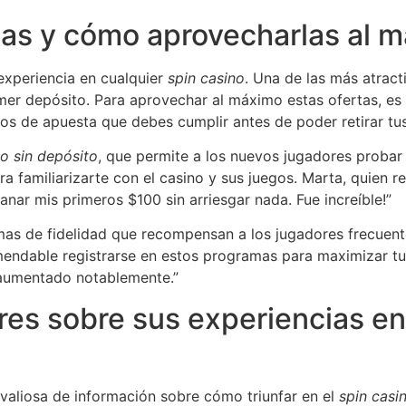
s y cómo aprovecharlas al m
experiencia en cualquier
spin casino
. Una de las más atract
rimer depósito. Para aprovechar al máximo estas ofertas, es 
os de apuesta que debes cumplir antes de poder retirar tu
o sin depósito
, que permite a los nuevos jugadores probar 
a familiarizarte con el casino y sus juegos. Marta, quien 
nar mis primeros $100 sin arriesgar nada. Fue increíble!”
as de fidelidad que recompensan a los jugadores frecuent
omendable registrarse en estos programas para maximizar tu
 aumentado notablemente.”
es sobre sus experiencias en
valiosa de información sobre cómo triunfar en el
spin casi