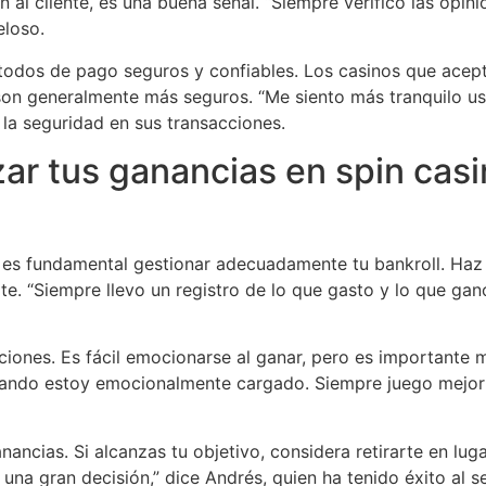
 al cliente, es una buena señal. “Siempre verifico las opin
eloso.
todos de pago seguros y confiables. Los casinos que acepta
 son generalmente más seguros. “Me siento más tranquilo us
 la seguridad en sus transacciones.
r tus ganancias en spin casin
, es fundamental gestionar adecuadamente tu bankroll. Haz
. “Siempre llevo un registro de lo que gasto y lo que gan
ciones. Es fácil emocionarse al ganar, pero es importante 
cuando estoy emocionalmente cargado. Siempre juego mejor
ancias. Si alcanzas tu objetivo, considera retirarte en lu
 una gran decisión,” dice Andrés, quien ha tenido éxito al s