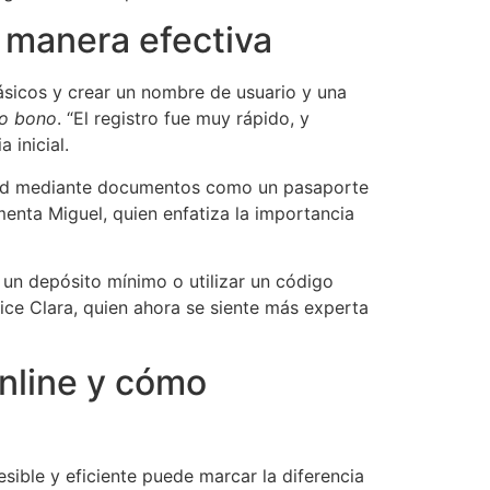
 manera efectiva
ásicos y crear un nombre de usuario y una
no bono
. “El registro fue muy rápido, y
 inicial.
ntidad mediante documentos como un pasaporte
omenta Miguel, quien enfatiza la importancia
 un depósito mínimo o utilizar un código
ce Clara, quien ahora se siente más experta
online y cómo
sible y eficiente puede marcar la diferencia