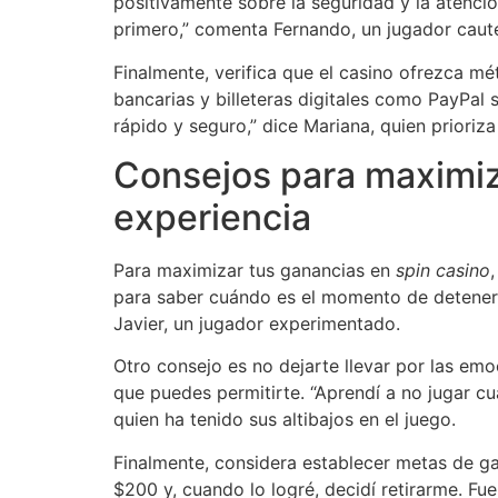
positivamente sobre la seguridad y la atención
primero,” comenta Fernando, un jugador caut
Finalmente, verifica que el casino ofrezca mé
bancarias y billeteras digitales como PayPal
rápido y seguro,” dice Mariana, quien prioriza
Consejos para maximiza
experiencia
Para maximizar tus ganancias en
spin casino
para saber cuándo es el momento de detenerte
Javier, un jugador experimentado.
Otro consejo es no dejarte llevar por las emo
que puedes permitirte. “Aprendí a no jugar 
quien ha tenido sus altibajos en el juego.
Finalmente, considera establecer metas de gan
$200 y, cuando lo logré, decidí retirarme. Fue