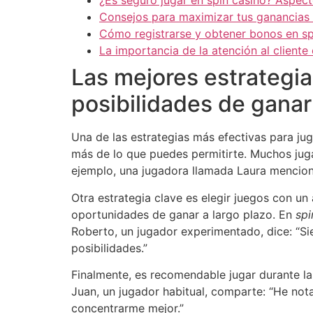
¿Es seguro jugar en spin casino? Aspect
Consejos para maximizar tus ganancias 
Cómo registrarse y obtener bonos en sp
La importancia de la atención al cliente 
Las mejores estrategia
posibilidades de ganar
Una de las estrategias más efectivas para ju
más de lo que puedes permitirte. Muchos juga
ejemplo, una jugadora llamada Laura mencion
Otra estrategia clave es elegir juegos con u
oportunidades de ganar a largo plazo. En
spi
Roberto, un jugador experimentado, dice: “
posibilidades.”
Finalmente, es recomendable jugar durante l
Juan, un jugador habitual, comparte: “He no
concentrarme mejor.”