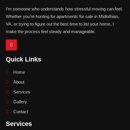
I’m someone who understands how stressful moving can feel.
Whether you’re hunting for apartments for sale in Midlothian,
VA, or trying to figure out the best time to list your home, I
make the process feel steady and manageable.
Quick Links
Home
About
Services
Gallery
Contact
Services