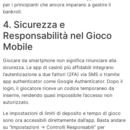
per i principianti che ancora imparano a gestire il
bankroll.
4. Sicurezza e
Responsabilità nel Gioco
Mobile
Giocare da smartphone non significa rinunciare alla
sicurezza. Le app di casinò più affidabili integrano
l’autenticazione a due fattori (2FA) via SMS o tramite
app authenticator come Google Authenticator. Dopo il
login, il giocatore riceve un codice temporaneo da
inserire, rendendo quasi impossibile l’accesso non
autorizzato.
Le impostazioni di limiti di deposito e tempo di gioco
sono ora accessibili direttamente dall’app. Basta andare
su “Impostazioni → Controlli Responsabili” per