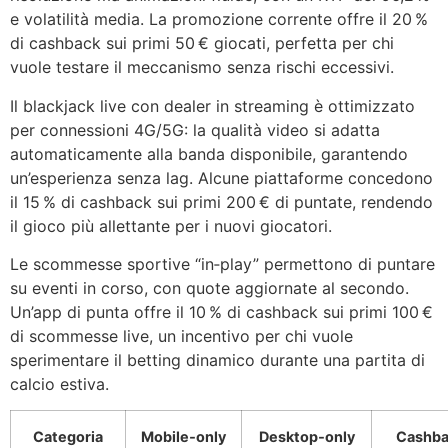
e volatilità media. La promozione corrente offre il 20 %
di cashback sui primi 50 € giocati, perfetta per chi
vuole testare il meccanismo senza rischi eccessivi.
Il blackjack live con dealer in streaming è ottimizzato
per connessioni 4G/5G: la qualità video si adatta
automaticamente alla banda disponibile, garantendo
un’esperienza senza lag. Alcune piattaforme concedono
il 15 % di cashback sui primi 200 € di puntate, rendendo
il gioco più allettante per i nuovi giocatori.
Le scommesse sportive “in‑play” permettono di puntare
su eventi in corso, con quote aggiornate al secondo.
Un’app di punta offre il 10 % di cashback sui primi 100 €
di scommesse live, un incentivo per chi vuole
sperimentare il betting dinamico durante una partita di
calcio estiva.
Categoria
Mobile‑only
Desktop‑only
Cashba