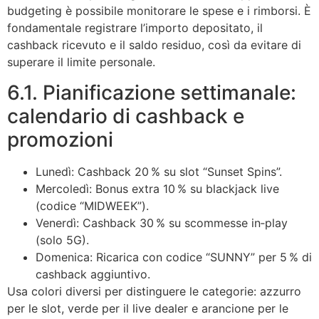
budgeting è possibile monitorare le spese e i rimborsi. È
fondamentale registrare l’importo depositato, il
cashback ricevuto e il saldo residuo, così da evitare di
superare il limite personale.
6.1. Pianificazione settimanale:
calendario di cashback e
promozioni
Lunedì: Cashback 20 % su slot “Sunset Spins”.
Mercoledì: Bonus extra 10 % su blackjack live
(codice “MIDWEEK”).
Venerdì: Cashback 30 % su scommesse in‑play
(solo 5G).
Domenica: Ricarica con codice “SUNNY” per 5 % di
cashback aggiuntivo.
Usa colori diversi per distinguere le categorie: azzurro
per le slot, verde per il live dealer e arancione per le