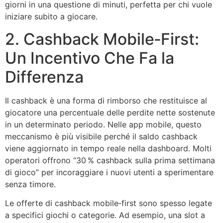
giorni in una questione di minuti, perfetta per chi vuole
iniziare subito a giocare.
2. Cashback Mobile‑First:
Un Incentivo Che Fa la
Differenza
Il cashback è una forma di rimborso che restituisce al
giocatore una percentuale delle perdite nette sostenute
in un determinato periodo. Nelle app mobile, questo
meccanismo è più visibile perché il saldo cashback
viene aggiornato in tempo reale nella dashboard. Molti
operatori offrono “30 % cashback sulla prima settimana
di gioco” per incoraggiare i nuovi utenti a sperimentare
senza timore.
Le offerte di cashback mobile‑first sono spesso legate
a specifici giochi o categorie. Ad esempio, una slot a