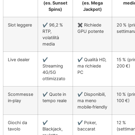
(es. Sunset
(es. Mega
medi
Spins)
Jackpot)
Slot leggere
✔︎ 96,2 %
✖︎ Richiede
20 % (pr
RTP,
GPU potente
settiman
volatilità
media
Live dealer
✔︎
✔︎ Qualità HD,
15 % (pri
Streaming
ma richiede
200 €)
4G/5G
PC
ottimizzato
Scommesse
✔︎ Quote in
✔︎ Disponibili,
10 % (pri
in‑play
tempo reale
ma meno
100 €)
mobile‑friendly
Giochi da
✔︎
✔︎ Poker,
12 %
tavolo
Blackjack,
baccarat
(settiman