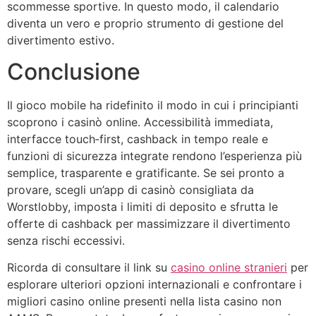
scommesse sportive. In questo modo, il calendario
diventa un vero e proprio strumento di gestione del
divertimento estivo.
Conclusione
Il gioco mobile ha ridefinito il modo in cui i principianti
scoprono i casinò online. Accessibilità immediata,
interfacce touch‑first, cashback in tempo reale e
funzioni di sicurezza integrate rendono l’esperienza più
semplice, trasparente e gratificante. Se sei pronto a
provare, scegli un’app di casinò consigliata da
Worstlobby, imposta i limiti di deposito e sfrutta le
offerte di cashback per massimizzare il divertimento
senza rischi eccessivi.
Ricorda di consultare il link su
casino online stranieri
per
esplorare ulteriori opzioni internazionali e confrontare i
migliori casino online presenti nella lista casino non