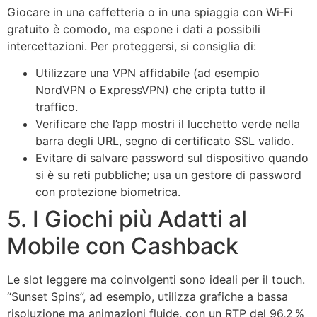
Giocare in una caffetteria o in una spiaggia con Wi‑Fi
gratuito è comodo, ma espone i dati a possibili
intercettazioni. Per proteggersi, si consiglia di:
Utilizzare una VPN affidabile (ad esempio
NordVPN o ExpressVPN) che cripta tutto il
traffico.
Verificare che l’app mostri il lucchetto verde nella
barra degli URL, segno di certificato SSL valido.
Evitare di salvare password sul dispositivo quando
si è su reti pubbliche; usa un gestore di password
con protezione biometrica.
5. I Giochi più Adatti al
Mobile con Cashback
Le slot leggere ma coinvolgenti sono ideali per il touch.
“Sunset Spins”, ad esempio, utilizza grafiche a bassa
risoluzione ma animazioni fluide, con un RTP del 96,2 %