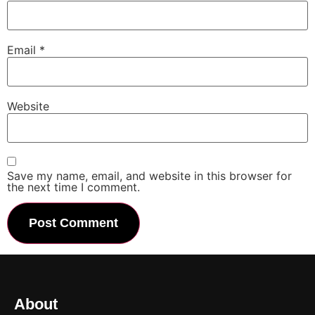
Email
*
Website
Save my name, email, and website in this browser for
the next time I comment.
About