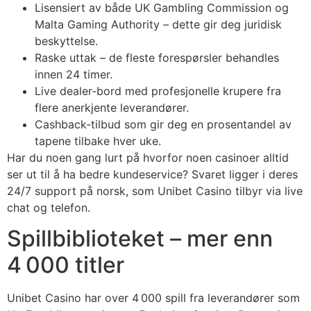
Lisensiert av både UK Gambling Commission og
Malta Gaming Authority – dette gir deg juridisk
beskyttelse.
Raske uttak – de fleste forespørsler behandles
innen 24 timer.
Live dealer‑bord med profesjonelle krupere fra
flere anerkjente leverandører.
Cashback‑tilbud som gir deg en prosentandel av
tapene tilbake hver uke.
Har du noen gang lurt på hvorfor noen casinoer alltid
ser ut til å ha bedre kundeservice? Svaret ligger i deres
24/7 support på norsk, som Unibet Casino tilbyr via live
chat og telefon.
Spillbiblioteket – mer enn
4 000 titler
Unibet Casino har over 4 000 spill fra leverandører som