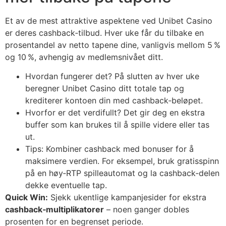
Et av de mest attraktive aspektene ved Unibet Casino
er deres cashback‑tilbud. Hver uke får du tilbake en
prosentandel av netto tapene dine, vanligvis mellom 5 %
og 10 %, avhengig av medlemsnivået ditt.
Hvordan fungerer det? På slutten av hver uke
beregner Unibet Casino ditt totale tap og
krediterer kontoen din med cashback‑beløpet.
Hvorfor er det verdifullt? Det gir deg en ekstra
buffer som kan brukes til å spille videre eller tas
ut.
Tips: Kombiner cashback med bonuser for å
maksimere verdien. For eksempel, bruk gratisspinn
på en høy‑RTP spilleautomat og la cashback‑delen
dekke eventuelle tap.
Quick Win:
Sjekk ukentlige kampanjesider for ekstra
cashback‑multiplikatorer
– noen ganger dobles
prosenten for en begrenset periode.