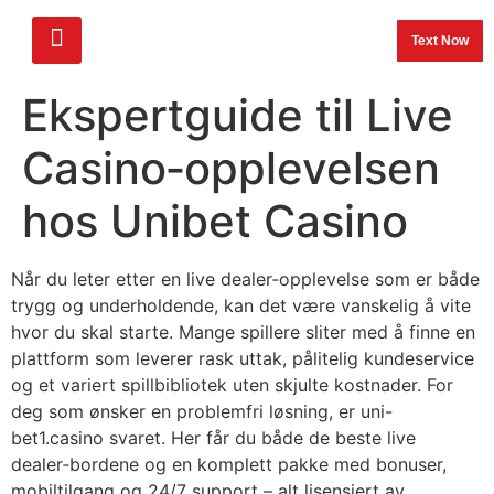
Text Now
Ekspertguide til Live
Casino‑opplevelsen
hos Unibet Casino
Når du leter etter en live dealer‑opplevelse som er både
trygg og underholdende, kan det være vanskelig å vite
hvor du skal starte. Mange spillere sliter med å finne en
plattform som leverer rask uttak, pålitelig kundeservice
og et variert spillbibliotek uten skjulte kostnader. For
deg som ønsker en problemfri løsning, er uni-
bet1.casino svaret. Her får du både de beste live
dealer‑bordene og en komplett pakke med bonuser,
mobiltilgang og 24/7 support – alt lisensiert av