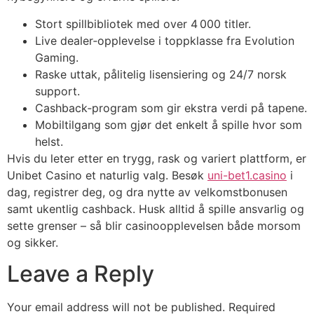
Stort spillbibliotek med over 4 000 titler.
Live dealer‑opplevelse i toppklasse fra Evolution
Gaming.
Raske uttak, pålitelig lisensiering og 24/7 norsk
support.
Cashback‑program som gir ekstra verdi på tapene.
Mobiltilgang som gjør det enkelt å spille hvor som
helst.
Hvis du leter etter en trygg, rask og variert plattform, er
Unibet Casino et naturlig valg. Besøk
uni-bet1.casino
i
dag, registrer deg, og dra nytte av velkomstbonusen
samt ukentlig cashback. Husk alltid å spille ansvarlig og
sette grenser – så blir casinoopplevelsen både morsom
og sikker.
Leave a Reply
Your email address will not be published.
Required