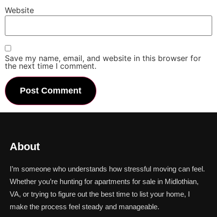
Website
Save my name, email, and website in this browser for
the next time I comment.
About
I’m someone who understands how stressful moving can feel.
Whether you’re hunting for apartments for sale in Midlothian,
VA, or trying to figure out the best time to list your home, I
make the process feel steady and manageable.