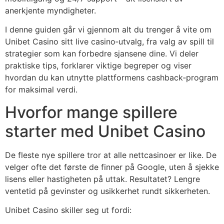
anerkjente myndigheter.
I denne guiden går vi gjennom alt du trenger å vite om
Unibet Casino sitt live casino‑utvalg, fra valg av spill til
strategier som kan forbedre sjansene dine. Vi deler
praktiske tips, forklarer viktige begreper og viser
hvordan du kan utnytte plattformens cashback‑program
for maksimal verdi.
Hvorfor mange spillere
starter med Unibet Casino
De fleste nye spillere tror at alle nettcasinoer er like. De
velger ofte det første de finner på Google, uten å sjekke
lisens eller hastigheten på uttak. Resultatet? Lengre
ventetid på gevinster og usikkerhet rundt sikkerheten.
Unibet Casino skiller seg ut fordi: