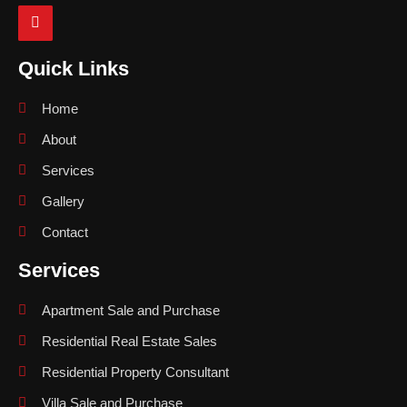
Quick Links
Home
About
Services
Gallery
Contact
Services
Apartment Sale and Purchase
Residential Real Estate Sales
Residential Property Consultant
Villa Sale and Purchase