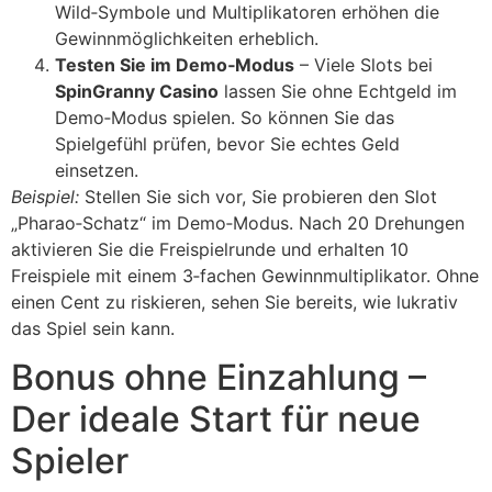
Wild‑Symbole und Multiplikatoren erhöhen die
Gewinnmöglichkeiten erheblich.
Testen Sie im Demo‑Modus
– Viele Slots bei
SpinGranny Casino
lassen Sie ohne Echtgeld im
Demo‑Modus spielen. So können Sie das
Spielgefühl prüfen, bevor Sie echtes Geld
einsetzen.
Beispiel:
Stellen Sie sich vor, Sie probieren den Slot
„Pharao‑Schatz“ im Demo‑Modus. Nach 20 Drehungen
aktivieren Sie die Freispielrunde und erhalten 10
Freispiele mit einem 3‑fachen Gewinnmultiplikator. Ohne
einen Cent zu riskieren, sehen Sie bereits, wie lukrativ
das Spiel sein kann.
Bonus ohne Einzahlung –
Der ideale Start für neue
Spieler