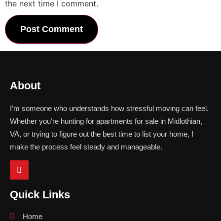
the next time I comment.
About
I’m someone who understands how stressful moving can feel.
Whether you’re hunting for apartments for sale in Midlothian,
VA, or trying to figure out the best time to list your home, I
make the process feel steady and manageable.
Quick Links
Home