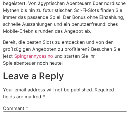
begeistert. Von ägyptischen Abenteuern über nordische
Mythen bis hin zu futuristischen Sci‑Fi‑Slots finden Sie
immer das passende Spiel. Der Bonus ohne Einzahlung,
schnelle Auszahlungen und ein benutzerfreundliches
Mobile‑Erlebnis runden das Angebot ab.
Bereit, die besten Slots zu entdecken und von den
großzügigen Angeboten zu profitieren? Besuchen Sie
jetzt
Spingrannycasino
und starten Sie Ihr
Spielabenteuer noch heute!
Leave a Reply
Your email address will not be published.
Required
fields are marked
*
Comment
*