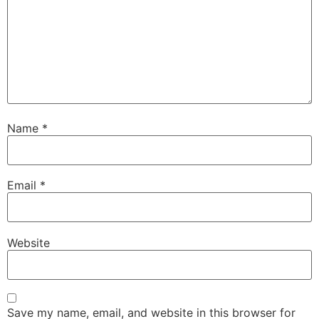
Name
*
Email
*
Website
Save my name, email, and website in this browser for