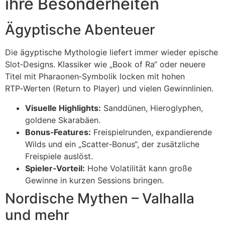
ihre Besonderheiten
Ägyptische Abenteuer
Die ägyptische Mythologie liefert immer wieder epische
Slot‑Designs. Klassiker wie „Book of Ra“ oder neuere
Titel mit Pharaonen‑Symbolik locken mit hohen
RTP‑Werten (Return to Player) und vielen Gewinnlinien.
Visuelle Highlights:
Sanddünen, Hieroglyphen,
goldene Skarabäen.
Bonus‑Features:
Freispielrunden, expandierende
Wilds und ein „Scatter‑Bonus“, der zusätzliche
Freispiele auslöst.
Spieler‑Vorteil:
Hohe Volatilität kann große
Gewinne in kurzen Sessions bringen.
Nordische Mythen – Valhalla
und mehr