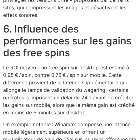
sites, qui compressent les images et désactivent les
effets sonores.
6. Influence des
performances sur les gains
des free spins
Le ROI moyen d’un free spin sur desktop est estimé à
0,95 € / spin, contre 0,78 € / spin sur mobile. Cette
différence provient de la latence supplémentaire qui
allonge le temps de validation du wagering ; certains
opérateurs imposent un délai de 24 h avant de créditer
les gains sur mobile, alors que le même gain est crédité
en moins de 5 minutes sur desktop.
Un exemple notable : Winamax compense une latence
mobile légèrement supérieure en offrant un
multiplicateur de gain de 1,5× sur les spins effectués via