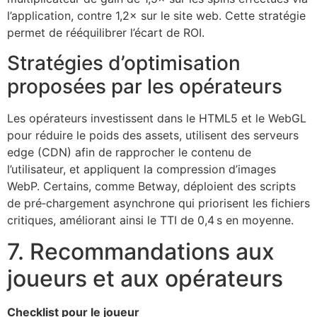
l’application, contre 1,2× sur le site web. Cette stratégie
permet de rééquilibrer l’écart de ROI.
Stratégies d’optimisation
proposées par les opérateurs
Les opérateurs investissent dans le HTML5 et le WebGL
pour réduire le poids des assets, utilisent des serveurs
edge (CDN) afin de rapprocher le contenu de
l’utilisateur, et appliquent la compression d’images
WebP. Certains, comme Betway, déploient des scripts
de pré‑chargement asynchrone qui priorisent les fichiers
critiques, améliorant ainsi le TTI de 0,4 s en moyenne.
7. Recommandations aux
joueurs et aux opérateurs
Checklist pour le joueur