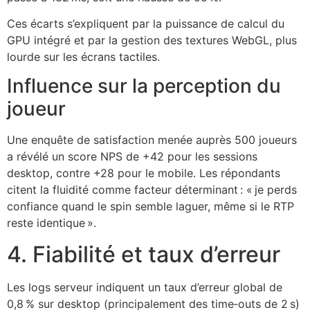
Ces écarts s’expliquent par la puissance de calcul du
GPU intégré et par la gestion des textures WebGL, plus
lourde sur les écrans tactiles.
Influence sur la perception du
joueur
Une enquête de satisfaction menée auprès 500 joueurs
a révélé un score NPS de +42 pour les sessions
desktop, contre +28 pour le mobile. Les répondants
citent la fluidité comme facteur déterminant : « je perds
confiance quand le spin semble laguer, même si le RTP
reste identique ».
4. Fiabilité et taux d’erreur
Les logs serveur indiquent un taux d’erreur global de
0,8 % sur desktop (principalement des time‑outs de 2 s)