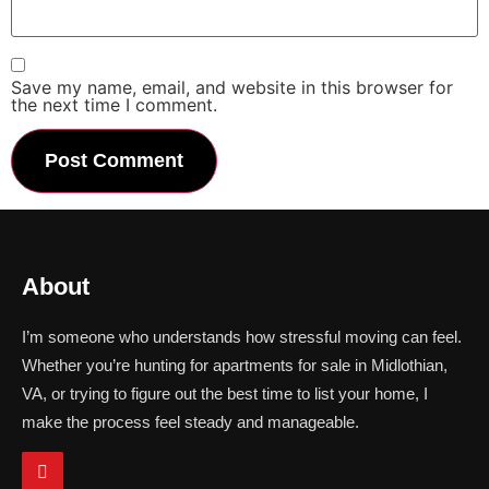
Save my name, email, and website in this browser for
the next time I comment.
About
I’m someone who understands how stressful moving can feel.
Whether you’re hunting for apartments for sale in Midlothian,
VA, or trying to figure out the best time to list your home, I
make the process feel steady and manageable.