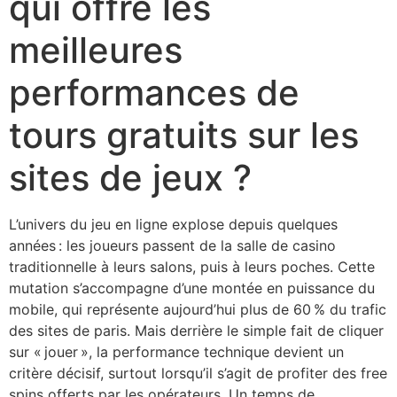
qui offre les
meilleures
performances de
tours gratuits sur les
sites de jeux ?
L’univers du jeu en ligne explose depuis quelques
années : les joueurs passent de la salle de casino
traditionnelle à leurs salons, puis à leurs poches. Cette
mutation s’accompagne d’une montée en puissance du
mobile, qui représente aujourd’hui plus de 60 % du trafic
des sites de paris. Mais derrière le simple fait de cliquer
sur « jouer », la performance technique devient un
critère décisif, surtout lorsqu’il s’agit de profiter des free
spins offerts par les opérateurs. Un temps de