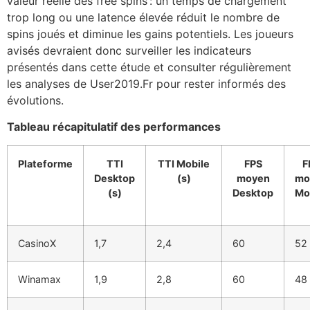
valeur réelle des free spins : un temps de chargement
trop long ou une latence élevée réduit le nombre de
spins joués et diminue les gains potentiels. Les joueurs
avisés devraient donc surveiller les indicateurs
présentés dans cette étude et consulter régulièrement
les analyses de User2019.Fr pour rester informés des
évolutions.
Tableau récapitulatif des performances
Plateforme
TTI
TTI Mobile
FPS
F
Desktop
(s)
moyen
mo
(s)
Desktop
Mo
CasinoX
1,7
2,4
60
52
Winamax
1,9
2,8
60
48