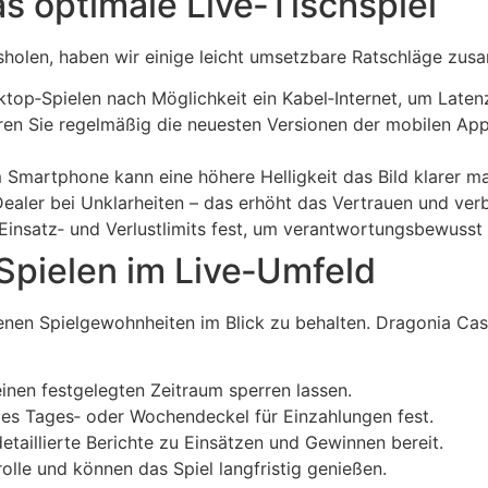
as optimale Live‑Tischspiel
sholen, haben wir einige leicht umsetzbare Ratschläge zus
top‑Spielen nach Möglichkeit ein Kabel‑Internet, um Laten
eren Sie regelmäßig die neuesten Versionen der mobilen A
Smartphone kann eine höhere Helligkeit das Bild klarer ma
ealer bei Unklarheiten – das erhöht das Vertrauen und verb
insatz‑ und Verlustlimits fest, um verantwortungsbewusst 
Spielen im Live‑Umfeld
enen Spielgewohnheiten im Blick zu behalten. Dragonia Cas
einen festgelegten Zeitraum sperren lassen.
es Tages‑ oder Wochendeckel für Einzahlungen fest.
detaillierte Berichte zu Einsätzen und Gewinnen bereit.
olle und können das Spiel langfristig genießen.