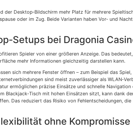
rend der Desktop‑Bildschirm mehr Platz für mehrere Spieltis
gspause oder im Zug. Beide Varianten haben Vor‑ und Nacht
op‑Setups bei Dragonia Casin
itieren Spieler von einer größeren Anzeige. Das bedeutet,
fläche mehr Informationen gleichzeitig darstellen kann.
sen sich mehrere Fenster öffnen – zum Beispiel das Spiel,
ernetverbindungen sind meist zuverlässiger als WLAN‑Verb
tur ermöglichen präzise Einsätze und schnelle Navigation
inem Blackjack‑Tisch mit hohen Einsätzen sitzt, kann dank de
fen. Das reduziert das Risiko von Fehlentscheidungen, die b
lexibilität ohne Kompromisse