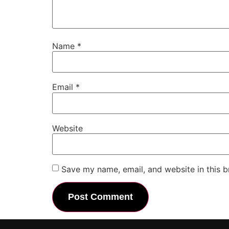
Name
*
Email
*
Website
Save my name, email, and website in this b