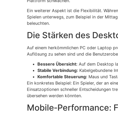
Plattform schwächen.
Ein weiterer Aspekt ist die Flexibilität. Wäh
Spielen unterwegs, zum Beispiel in der Mitta
beleuchten.
Die Stärken des Deskt
Auf einem herkömmlichen PC oder Laptop prof
Auflösung zu sehen sind und die Benutzerober
Bessere Übersicht:
Auf dem Desktop las
Stabile Verbindung:
Kabelgebundene Int
Komfortable Steuerung:
Maus und Tasta
Ein konkretes Beispiel: Ein Spieler, der an e
Einsatzoptionen schneller Entscheidungen tref
übersehen werden könnten.
Mobile‑Performance: F