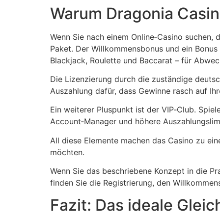
Warum Dragonia Casino 
Wenn Sie nach einem Online‑Casino suchen, 
Paket. Der Willkommensbonus und ein Bonus o
Blackjack, Roulette und Baccarat – für Abwec
Die Lizenzierung durch die zuständige deutsc
Auszahlung dafür, dass Gewinne rasch auf Ih
Ein weiterer Pluspunkt ist der VIP‑Club. Spiel
Account‑Manager und höhere Auszahlungslimi
All diese Elemente machen das Casino zu ein
möchten.
Wenn Sie das beschriebene Konzept in die Pra
finden Sie die Registrierung, den Willkommen
Fazit: Das ideale Glei