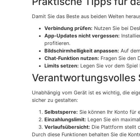
Praktische Tipps für d
Damit Sie das Beste aus beiden Welten herau
Verbindung prüfen:
Nutzen Sie bei Desk
App‑Updates nicht vergessen:
Installi
profitieren.
Bildschirmhelligkeit anpassen:
Auf dem 
Chat‑Funktion nutzen:
Fragen Sie den D
Limits setzen:
Legen Sie vor dem Spiel E
Verantwortungsvolles 
Unabhängig vom Gerät ist es wichtig, die eig
sicher zu gestalten:
Selbstsperre:
Sie können Ihr Konto für 
Einzahlungslimit:
Legen Sie ein maximal
Verlaufsübersicht:
Die Plattform stellt 
Durch diese Funktionen behalten Sie die Kontr