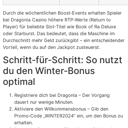
Durch die wöchentlichen Boost‑Events erhalten Spieler
bei Dragonia Casino höhere RTP‑Werte (Return to
Player) für beliebte Slot‑Titel wie Book of Ra Deluxe
oder Starburst. Das bedeutet, dass die Maschine im
Durchschnitt mehr Geld zurückgibt – ein entscheidender
Vorteil, wenn du auf den Jackpot zusteuerst.
Schritt‑für‑Schritt: So nutzt
du den Winter‑Bonus
optimal
Registriere dich bei Dragonia – Der Vorgang
dauert nur wenige Minuten.
Aktiviere den Willkommensbonus – Gib den
Promo‑Code „WINTER2024“ ein, um den Bonus zu
erhalten.