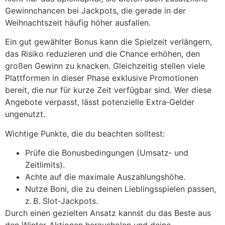
Gewinnchancen bei Jackpots, die gerade in der
Weihnachtszeit häufig höher ausfallen.
Ein gut gewählter Bonus kann die Spielzeit verlängern,
das Risiko reduzieren und die Chance erhöhen, den
großen Gewinn zu knacken. Gleichzeitig stellen viele
Plattformen in dieser Phase exklusive Promotionen
bereit, die nur für kurze Zeit verfügbar sind. Wer diese
Angebote verpasst, lässt potenzielle Extra‑Gelder
ungenutzt.
Wichtige Punkte, die du beachten solltest:
Prüfe die Bonusbedingungen (Umsatz‑ und
Zeitlimits).
Achte auf die maximale Auszahlungshöhe.
Nutze Boni, die zu deinen Lieblingsspielen passen,
z. B. Slot‑Jackpots.
Durch einen gezielten Ansatz kannst du das Beste aus