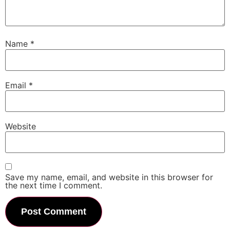
Name
*
Email
*
Website
Save my name, email, and website in this browser for
the next time I comment.