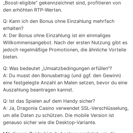
„Boost‑eligible“ gekennzeichnet sind, profitieren von
den erhöhten RTP‑Werten.
Q: Kann ich den Bonus ohne Einzahlung mehrfach
erhalten?
A: Der Bonus ohne Einzahlung ist ein einmaliges
Willkommensangebot. Nach der ersten Nutzung gibt es
jedoch regelmäßige Promotionen, die ähnliche Vorteile
bieten.
Q: Was bedeutet „Umsatzbedingungen erfüllen“?
A: Du musst den Bonusbetrag (und ggf. den Gewinn)
eine festgelegte Anzahl an Malen setzen, bevor du eine
Auszahlung beantragen kannst.
Q: Ist das Spielen auf dem Handy sicher?
A: Ja, Dragonia Casino verwendet SSL‑Verschlüsselung,
um alle Daten zu schützen. Die mobile Version ist
genauso sicher wie die Desktop‑Variante.