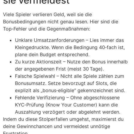
sie vermeidest
Viele Spieler verlieren Geld, weil sie die
Bonusbedingungen nicht genau lesen. Hier sind die
Top‑Fehler und die Gegenmaßnahmen:
Unklare Umsatzanforderungen – Lies immer das
Kleingedruckte. Wenn die Bedingung 40‑fach ist,
plane dein Budget entsprechend.
Zu kurze Aktionszeit – Nutze den Bonus innerhalb
der angegebenen Frist (meist 30 Tage).
Falsche Spielwahl – Nicht alle Spiele zählen zum
Bonusumsatz. Setze bevorzugt auf Slots, die
explizit als „bonus‑eligible“ gekennzeichnet sind.
Fehlende Verifizierung – Ohne abgeschlossene
KYC‑Prüfung (Know Your Customer) kann die
Auszahlung verzögert oder abgelehnt werden.
Indem du diese Stolperfallen umgehst, maximierst du
deine Gewinnchancen und vermeidest unnötige
Frustration.