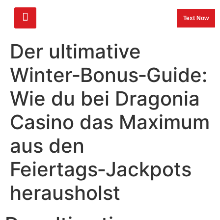
Text Now
Der ultimative
Winter‑Bonus‑Guide:
Wie du bei Dragonia
Casino das Maximum
aus den
Feiertags‑Jackpots
herausholst