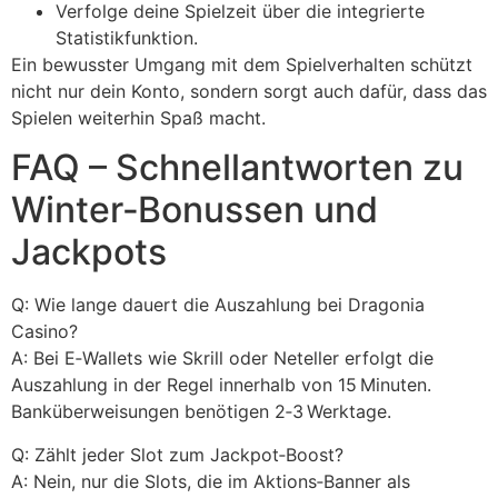
Verfolge deine Spielzeit über die integrierte
Statistikfunktion.
Ein bewusster Umgang mit dem Spielverhalten schützt
nicht nur dein Konto, sondern sorgt auch dafür, dass das
Spielen weiterhin Spaß macht.
FAQ – Schnellantworten zu
Winter‑Bonussen und
Jackpots
Q: Wie lange dauert die Auszahlung bei Dragonia
Casino?
A: Bei E‑Wallets wie Skrill oder Neteller erfolgt die
Auszahlung in der Regel innerhalb von 15 Minuten.
Banküberweisungen benötigen 2‑3 Werktage.
Q: Zählt jeder Slot zum Jackpot‑Boost?
A: Nein, nur die Slots, die im Aktions‑Banner als