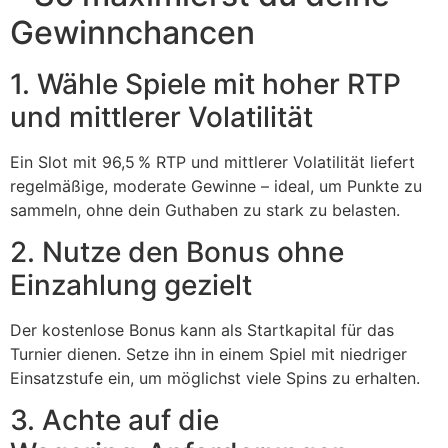
Gewinnchancen
1. Wähle Spiele mit hoher RTP
und mittlerer Volatilität
Ein Slot mit 96,5 % RTP und mittlerer Volatilität liefert
regelmäßige, moderate Gewinne – ideal, um Punkte zu
sammeln, ohne dein Guthaben zu stark zu belasten.
2. Nutze den Bonus ohne
Einzahlung gezielt
Der kostenlose Bonus kann als Startkapital für das
Turnier dienen. Setze ihn in einem Spiel mit niedriger
Einsatzstufe ein, um möglichst viele Spins zu erhalten.
3. Achte auf die