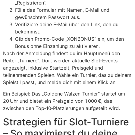
„Registrieren“.
Fülle das Formular mit Namen, E‑Mail und
gewünschtem Passwort aus.
Verifiziere deine E‑Mail über den Link, den du
bekommst.
Gib den Promo‑Code „XONBONUS“ ein, um den
Bonus ohne Einzahlung zu aktivieren.
Nach der Anmeldung findest du im Hauptmenü den
Reiter „Turniere“. Dort werden aktuelle Slot‑Events
angezeigt, inklusive Startzeit, Preisgeld und
teilnehmenden Spielen. Wähle ein Turnier, das zu deinem
Spielstil passt, und melde dich mit einem Klick an.
Ein Beispiel: Das „Goldene Walzen‑Turnier“ startet um
20 Uhr und bietet ein Preisgeld von 1 000 €, das
zwischen den Top‑10‑Platzierungen aufgeteilt wird.
Strategien für Slot‑Turniere
– So maximierst du deine