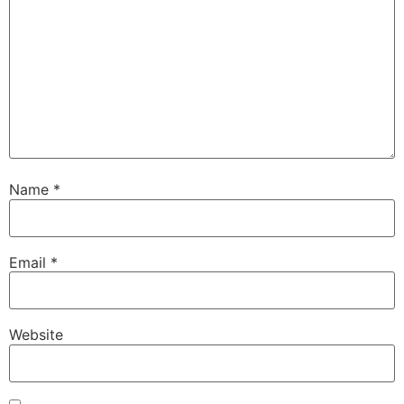
Name
*
Email
*
Website