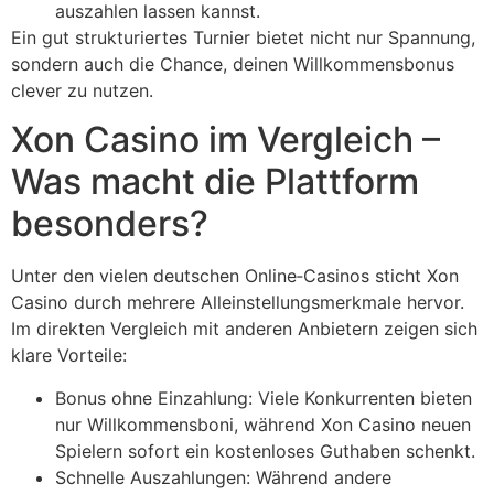
auszahlen lassen kannst.
Ein gut strukturiertes Turnier bietet nicht nur Spannung,
sondern auch die Chance, deinen Willkommensbonus
clever zu nutzen.
Xon Casino im Vergleich –
Was macht die Plattform
besonders?
Unter den vielen deutschen Online‑Casinos sticht Xon
Casino durch mehrere Alleinstellungsmerkmale hervor.
Im direkten Vergleich mit anderen Anbietern zeigen sich
klare Vorteile:
Bonus ohne Einzahlung: Viele Konkurrenten bieten
nur Willkommensboni, während Xon Casino neuen
Spielern sofort ein kostenloses Guthaben schenkt.
Schnelle Auszahlungen: Während andere