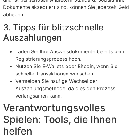
Dokumente akzeptiert sind, können Sie jederzeit Geld
abheben.
3. Tipps für blitzschnelle
Auszahlungen
Laden Sie Ihre Ausweisdokumente bereits beim
Registrierungsprozess hoch.
Nutzen Sie E‑Wallets oder Bitcoin, wenn Sie
schnelle Transaktionen wünschen.
Vermeiden Sie häufige Wechsel der
Auszahlungsmethode, da dies den Prozess
verlangsamen kann.
Verantwortungsvolles
Spielen: Tools, die Ihnen
helfen