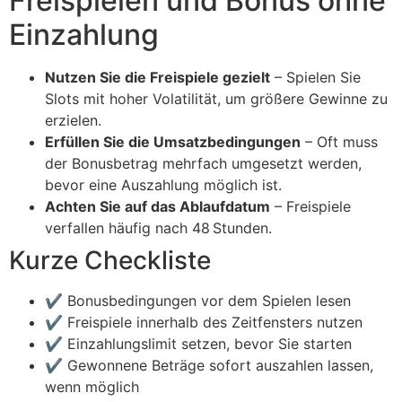
Freispielen und Bonus ohne
Einzahlung
Nutzen Sie die Freispiele gezielt
– Spielen Sie
Slots mit hoher Volatilität, um größere Gewinne zu
erzielen.
Erfüllen Sie die Umsatzbedingungen
– Oft muss
der Bonusbetrag mehrfach umgesetzt werden,
bevor eine Auszahlung möglich ist.
Achten Sie auf das Ablaufdatum
– Freispiele
verfallen häufig nach 48 Stunden.
Kurze Checkliste
✔️ Bonusbedingungen vor dem Spielen lesen
✔️ Freispiele innerhalb des Zeitfensters nutzen
✔️ Einzahlungslimit setzen, bevor Sie starten
✔️ Gewonnene Beträge sofort auszahlen lassen,
wenn möglich