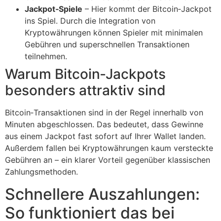
Jackpot‑Spiele
– Hier kommt der Bitcoin‑Jackpot
ins Spiel. Durch die Integration von
Kryptowährungen können Spieler mit minimalen
Gebühren und superschnellen Transaktionen
teilnehmen.
Warum Bitcoin‑Jackpots
besonders attraktiv sind
Bitcoin‑Transaktionen sind in der Regel innerhalb von
Minuten abgeschlossen. Das bedeutet, dass Gewinne
aus einem Jackpot fast sofort auf Ihrer Wallet landen.
Außerdem fallen bei Kryptowährungen kaum versteckte
Gebühren an – ein klarer Vorteil gegenüber klassischen
Zahlungsmethoden.
Schnellere Auszahlungen:
So funktioniert das bei