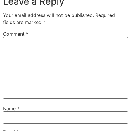
Leave a Reply
Your email address will not be published.
Required
fields are marked
*
Comment
*
Name
*