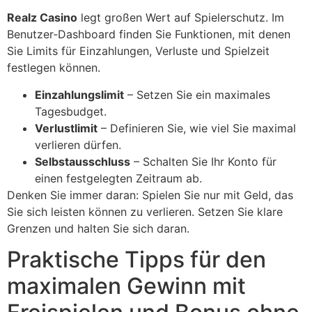
Realz Casino
legt großen Wert auf Spielerschutz. Im
Benutzer‑Dashboard finden Sie Funktionen, mit denen
Sie Limits für Einzahlungen, Verluste und Spielzeit
festlegen können.
Einzahlungslimit
– Setzen Sie ein maximales
Tagesbudget.
Verlustlimit
– Definieren Sie, wie viel Sie maximal
verlieren dürfen.
Selbstausschluss
– Schalten Sie Ihr Konto für
einen festgelegten Zeitraum ab.
Denken Sie immer daran: Spielen Sie nur mit Geld, das
Sie sich leisten können zu verlieren. Setzen Sie klare
Grenzen und halten Sie sich daran.
Praktische Tipps für den
maximalen Gewinn mit