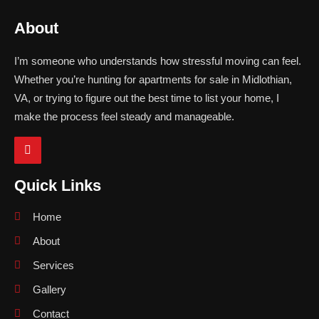
About
I’m someone who understands how stressful moving can feel.
Whether you’re hunting for apartments for sale in Midlothian,
VA, or trying to figure out the best time to list your home, I
make the process feel steady and manageable.
Quick Links
Home
About
Services
Gallery
Contact