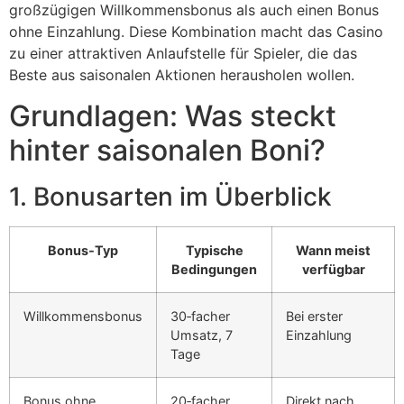
großzügigen Willkommensbonus als auch einen Bonus
ohne Einzahlung. Diese Kombination macht das Casino
zu einer attraktiven Anlaufstelle für Spieler, die das
Beste aus saisonalen Aktionen herausholen wollen.
Grundlagen: Was steckt
hinter saisonalen Boni?
1. Bonusarten im Überblick
Bonus‑Typ
Typische
Wann meist
Bedingungen
verfügbar
Willkommensbonus
30‑facher
Bei erster
Umsatz, 7
Einzahlung
Tage
Bonus ohne
20‑facher
Direkt nach