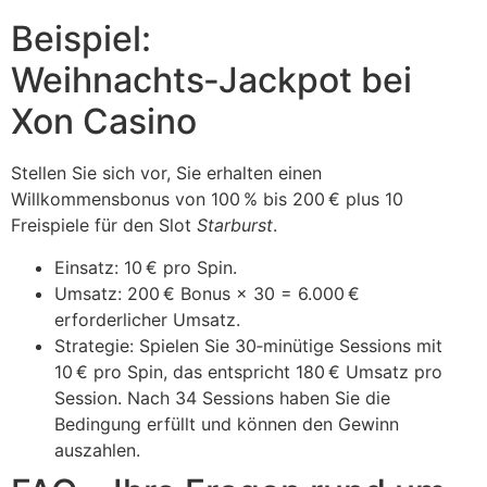
Beispiel:
Weihnachts‑Jackpot bei
Xon Casino
Stellen Sie sich vor, Sie erhalten einen
Willkommensbonus von 100 % bis 200 € plus 10
Freispiele für den Slot
Starburst
.
Einsatz: 10 € pro Spin.
Umsatz: 200 € Bonus × 30 = 6.000 €
erforderlicher Umsatz.
Strategie: Spielen Sie 30‑minütige Sessions mit
10 € pro Spin, das entspricht 180 € Umsatz pro
Session. Nach 34 Sessions haben Sie die
Bedingung erfüllt und können den Gewinn
auszahlen.