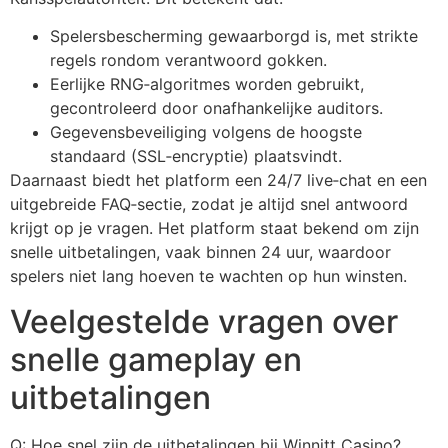
Spelersbescherming gewaarborgd is, met strikte
regels rondom verantwoord gokken.
Eerlijke RNG‑algoritmes worden gebruikt,
gecontroleerd door onafhankelijke auditors.
Gegevensbeveiliging volgens de hoogste
standaard (SSL‑encryptie) plaatsvindt.
Daarnaast biedt het platform een 24/7 live‑chat en een
uitgebreide FAQ‑sectie, zodat je altijd snel antwoord
krijgt op je vragen. Het platform staat bekend om zijn
snelle uitbetalingen, vaak binnen 24 uur, waardoor
spelers niet lang hoeven te wachten op hun winsten.
Veelgestelde vragen over
snelle gameplay en
uitbetalingen
Q: Hoe snel zijn de uitbetalingen bij Winnitt Casino?