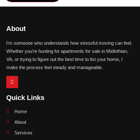
About
I’m someone who understands how stressful moving can feel.
Whether you’re hunting for apartments for sale in Midlothian,
VA, or trying to figure out the best time to list your home, I
make the process feel steady and manageable.
Quick Links
Home
About
Services