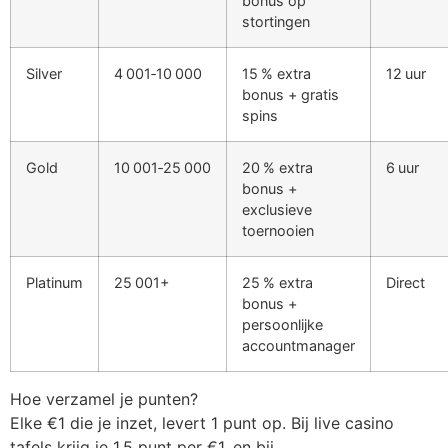
bonus op
stortingen
Silver
4 001‑10 000
15 % extra
12 uur
bonus + gratis
spins
Gold
10 001‑25 000
20 % extra
6 uur
bonus +
exclusieve
toernooien
Platinum
25 001+
25 % extra
Direct
bonus +
persoonlijke
accountmanager
Hoe verzamel je punten?
Elke €1 die je inzet, levert 1 punt op. Bij live casino
tafels krijg je 1,5 punt per €1, en bij