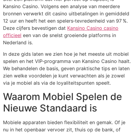
Kansino Casino. Volgens een analyse van meerdere
bronnen verwerkt dit casino uitbetalingen in gemiddeld
12 uur en heeft het een spelers‑tevredenheid van 97 %.
Deze cijfers bevestigen dat
Kansino Casino casino
officieel
een van de snelst groeiende platforms in
Nederland is.
In deze gids laten we zien hoe je het meeste uit mobiel
spelen en het VIP‑programma van Kansino Casino haalt.
We behandelen de basis, geven praktische tips en laten
zien welke voordelen je kunt verwachten als je zowel
via je mobiel als via de loyaliteitspunten speelt.
Waarom Mobiel Spelen de
Nieuwe Standaard is
Mobiele apparaten bieden flexibiliteit en gemak. Of je
nu in het openbaar vervoer zit, thuis op de bank, of