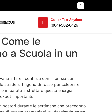
Call or Text Anytime
ontact Us
(804)-502-6426
: Come le
no a Scuola in un
no a fare i conti sia con i libri sia con i
 le strade si tingono di rosso per celebrare
nno imparato a sfruttare questa energia,
ackpot importanti.
i giocatori durante le settimane che precedono