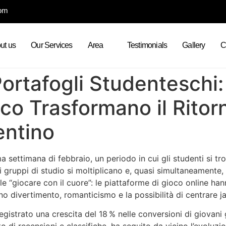
com
ut us
Our Services
Area
Testimonials
Gallery
C
Portafogli Studenteschi
co Trasformano il Ritor
entino
 settimana di febbraio, un periodo in cui gli studenti si trova
 i gruppi di studio si moltiplicano e, quasi simultaneamente,
le “giocare con il cuore”: le piattaforme di gioco online ha
 divertimento, romanticismo e la possibilità di centrare j
registrato una crescita del 18 % nelle conversioni di giovan