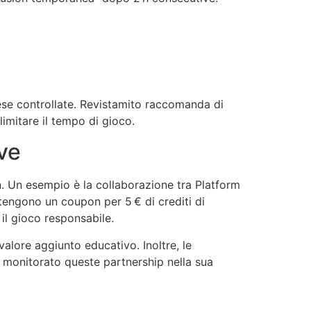
se controllate. Revistamito raccomanda di
imitare il tempo di gioco.
ive
n. Un esempio è la collaborazione tra Platform
tengono un coupon per 5 € di crediti di
 il gioco responsabile.
alore aggiunto educativo. Inoltre, le
a monitorato queste partnership nella sua