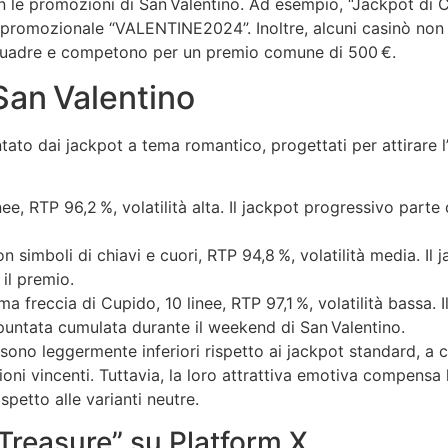
 le promozioni di San Valentino. Ad esempio, “Jackpot di Co
ce promozionale “VALENTINE2024”. Inoltre, alcuni casinò non
squadre e competono per un premio comune di 500 €.
San Valentino
tato dai jackpot a tema romantico, progettati per attirare l’
nee, RTP 96,2 %, volatilità alta. Il jackpot progressivo par
n simboli di chiavi e cuori, RTP 94,8 %, volatilità media. I
il premio.
ma freccia di Cupido, 10 linee, RTP 97,1 %, volatilità bassa. 
puntata cumulata durante il weekend di San Valentino.
 sono leggermente inferiori rispetto ai jackpot standard, a 
ni vincenti. Tuttavia, la loro attrattiva emotiva compensa 
petto alle varianti neutre.
 Treasure” su Platform X