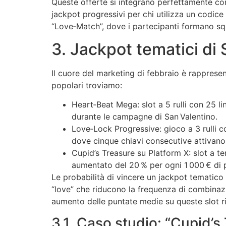
Queste offerte si integrano perfettamente con
jackpot progressivi per chi utilizza un codi
“Love‑Match”, dove i partecipanti formano 
3. Jackpot tematici di 
Il cuore del marketing di febbraio è rappresen
popolari troviamo:
Heart‑Beat Mega: slot a 5 rulli con 25 li
durante le campagne di San Valentino.
Love‑Lock Progressive: gioco a 3 rulli co
dove cinque chiavi consecutive attivano 
Cupid’s Treasure su Platform X: slot a te
aumentato del 20 % per ogni 1 000 € di 
Le probabilità di vincere un jackpot tematico
“love” che riducono la frequenza di combinazio
aumento delle puntate medie su queste slot ris
3.1. Caso studio: “Cupid’s