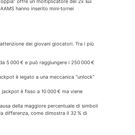
ppia” offre un moltiplicatore del 2x sui
 AAMS hanno inserito mini‑tornei
attenzione dei giovani giocatori. Tra i più
te da 5 000 € e può raggiungere i 250 000 €
l jackpot è legato a una meccanica “unlock”
Il jackpot è fisso a 10 000 € ma viene
causa della maggiore percentuale di simboli
la differenza, come dimostra il 32 % di