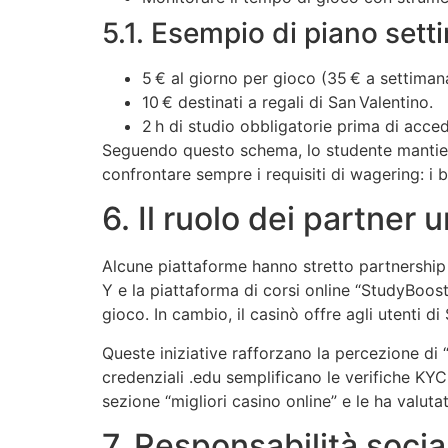
5.1. Esempio di piano set
5 € al giorno per gioco (35 € a settiman
10 € destinati a regali di San Valentino.
2 h di studio obbligatorie prima di acced
Seguendo questo schema, lo studente mantiene
confrontare sempre i requisiti di wagering: i
6. Il ruolo dei partner 
Alcune piattaforme hanno stretto partnership 
Y e la piattaforma di corsi online “StudyBoos
gioco. In cambio, il casinò offre agli utenti 
Queste iniziative rafforzano la percezione di 
credenziali .edu semplificano le verifiche KY
sezione “migliori casino online” e le ha valut
7. Responsabilità socia