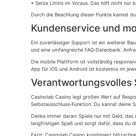
• Setze Limits im Voraus. Das hilft nicht nu
Durch die Beachtung dieser Punkte kannst du 
Kundenservice und mob
Ein zuverlässiger Support ist ein weiterer Ba
und eine umfangreiche FAQ‑Datenbank. Anfrag
Die mobile Plattform ist vollständig respons
App für iOS und Android ist kostenlos im jewe
Verantwortungsvolles S
Casinolab Casino legt großen Wert auf Respon
Selbstausschluss‑Funktion. Du kannst deine 
Denke immer daran: Spiele nur mit Geld, das d
langfristigen Spaß und sorgt dafür, dass du d
Fazit: Casinolab Casino kombiniert blitzschn