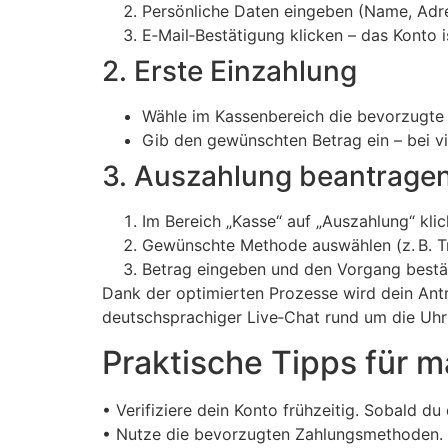
Persönliche Daten eingeben (Name, Adr
E‑Mail‑Bestätigung klicken – das Konto is
2. Erste Einzahlung
Wähle im Kassenbereich die bevorzugte 
Gib den gewünschten Betrag ein – bei v
3. Auszahlung beantrage
Im Bereich „Kasse“ auf „Auszahlung“ klic
Gewünschte Methode auswählen (z. B. Tr
Betrag eingeben und den Vorgang bestä
Dank der optimierten Prozesse wird dein Antra
deutschsprachiger Live‑Chat rund um die Uhr
Praktische Tipps für 
• Verifiziere dein Konto frühzeitig. Sobald 
• Nutze die bevorzugten Zahlungsmethoden. Tr