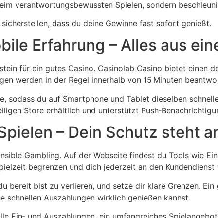
r beim verantwortungsbewussten Spielen, sondern beschleuni
sicherstellen, dass du deine Gewinne fast sofort genießt.
ile Erfahrung – Alles aus ein
ustein für ein gutes Casino. Casinolab Casino bietet einen
en werden in der Regel innerhalb von 15 Minuten beantwor
ive, sodass du auf Smartphone und Tablet dieselben schnell
iligen Store erhältlich und unterstützt Push‑Benachrichtig
pielen – Dein Schutz steht an
sible Gambling. Auf der Webseite findest du Tools wie Einza
Spielzeit begrenzen und dich jederzeit an den Kundendiens
u bereit bist zu verlieren, und setze dir klare Grenzen. Ei
ie schnellen Auszahlungen wirklich genießen kannst.
elle Ein‑ und Auszahlungen, ein umfangreiches Spielangebot