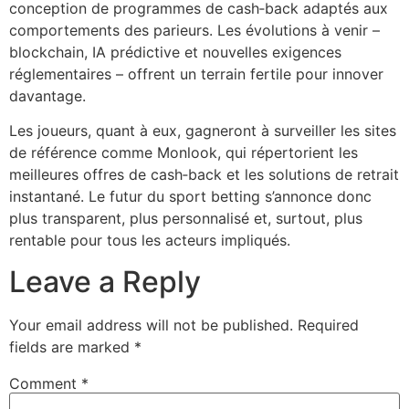
conception de programmes de cash‑back adaptés aux
comportements des parieurs. Les évolutions à venir –
blockchain, IA prédictive et nouvelles exigences
réglementaires – offrent un terrain fertile pour innover
davantage.
Les joueurs, quant à eux, gagneront à surveiller les sites
de référence comme Monlook, qui répertorient les
meilleures offres de cash‑back et les solutions de retrait
instantané. Le futur du sport betting s’annonce donc
plus transparent, plus personnalisé et, surtout, plus
rentable pour tous les acteurs impliqués.
Leave a Reply
Your email address will not be published.
Required
fields are marked
*
Comment
*