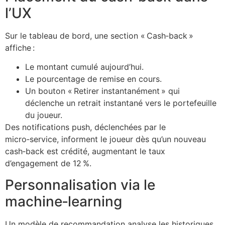
l’UX
Sur le tableau de bord, une section « Cash‑back »
affiche :
Le montant cumulé aujourd’hui.
Le pourcentage de remise en cours.
Un bouton « Retirer instantanément » qui
déclenche un retrait instantané vers le portefeuille
du joueur.
Des notifications push, déclenchées par le
micro‑service, informent le joueur dès qu’un nouveau
cash‑back est crédité, augmentant le taux
d’engagement de 12 %.
Personnalisation via le
machine‑learning
Un modèle de recommandation analyse les historiques