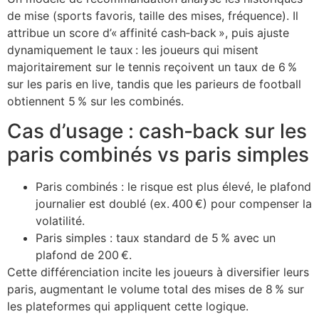
de mise (sports favoris, taille des mises, fréquence). Il
attribue un score d’« affinité cash‑back », puis ajuste
dynamiquement le taux : les joueurs qui misent
majoritairement sur le tennis reçoivent un taux de 6 %
sur les paris en live, tandis que les parieurs de football
obtiennent 5 % sur les combinés.
Cas d’usage : cash‑back sur les
paris combinés vs paris simples
Paris combinés : le risque est plus élevé, le plafond
journalier est doublé (ex. 400 €) pour compenser la
volatilité.
Paris simples : taux standard de 5 % avec un
plafond de 200 €.
Cette différenciation incite les joueurs à diversifier leurs
paris, augmentant le volume total des mises de 8 % sur
les plateformes qui appliquent cette logique.