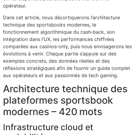
opérateur.
Dans cet article, nous décortiquerons l’architecture
technique des sportsbooks modernes, le
fonctionnement algorithmique du cash‑back, son
intégration dans l’UX, les performances chiffrées
comparées aux casinos‑only, puis nous envisagerons les
évolutions à venir. Chaque partie s’appuie sur des
exemples concrets, des données réelles et des
réflexions stratégiques afin de fournir un guide complet
aux opérateurs et aux passionnés de tech gaming.
Architecture technique des
plateformes sportsbook
modernes – 420 mots
Infrastructure cloud et