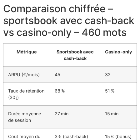
Comparaison chiffrée –
sportsbook avec cash‑back
vs casino‑only – 460 mots
Métrique
Sportsbook avec
Casino‑only
cash‑back
ARPU (€/mois)
45
32
Taux de rétention
68 %
51 %
(30 j)
Durée moyenne
27 min
15 min
de session
Coût moyen du
3 € (cash‑back)
15 € (bonus)