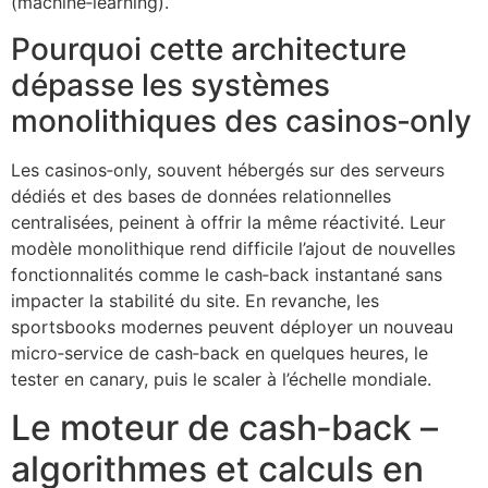
(machine‑learning).
Pourquoi cette architecture
dépasse les systèmes
monolithiques des casinos‑only
Les casinos‑only, souvent hébergés sur des serveurs
dédiés et des bases de données relationnelles
centralisées, peinent à offrir la même réactivité. Leur
modèle monolithique rend difficile l’ajout de nouvelles
fonctionnalités comme le cash‑back instantané sans
impacter la stabilité du site. En revanche, les
sportsbooks modernes peuvent déployer un nouveau
micro‑service de cash‑back en quelques heures, le
tester en canary, puis le scaler à l’échelle mondiale.
Le moteur de cash‑back –
algorithmes et calculs en