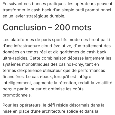
En suivant ces bonnes pratiques, les opérateurs peuvent
transformer le cash‑back d’un simple outil promotionnel
en un levier stratégique durable.
Conclusion – 200 mots
Les plateformes de paris sportifs modernes tirent parti
d’une infrastructure cloud évolutive, d’un traitement des
données en temps réel et d’algorithmes de cash‑back
ultra‑rapides. Cette combinaison dépasse largement les
systèmes monolithiques des casinos‑only, tant en
termes d’expérience utilisateur que de performances
financières. Le cash‑back, lorsqu’il est intégré
intelligemment, augmente la rétention, réduit la volatilité
perçue par le joueur et optimise les coûts
promotionnels.
Pour les opérateurs, le défi réside désormais dans la
mise en place d’une architecture solide et dans la