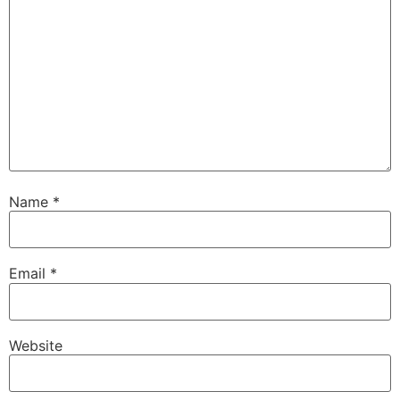
Name
*
Email
*
Website