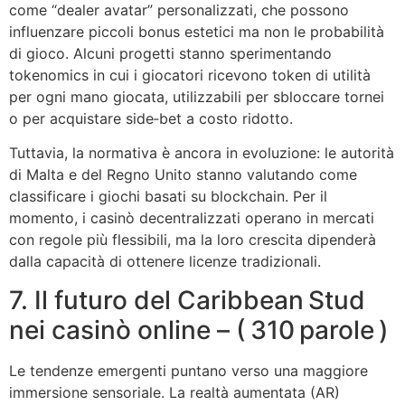
come “dealer avatar” personalizzati, che possono
influenzare piccoli bonus estetici ma non le probabilità
di gioco. Alcuni progetti stanno sperimentando
tokenomics in cui i giocatori ricevono token di utilità
per ogni mano giocata, utilizzabili per sbloccare tornei
o per acquistare side‑bet a costo ridotto.
Tuttavia, la normativa è ancora in evoluzione: le autorità
di Malta e del Regno Unito stanno valutando come
classificare i giochi basati su blockchain. Per il
momento, i casinò decentralizzati operano in mercati
con regole più flessibili, ma la loro crescita dipenderà
dalla capacità di ottenere licenze tradizionali.
7. Il futuro del Caribbean Stud
nei casinò online – ( 310 parole )
Le tendenze emergenti puntano verso una maggiore
immersione sensoriale. La realtà aumentata (AR)