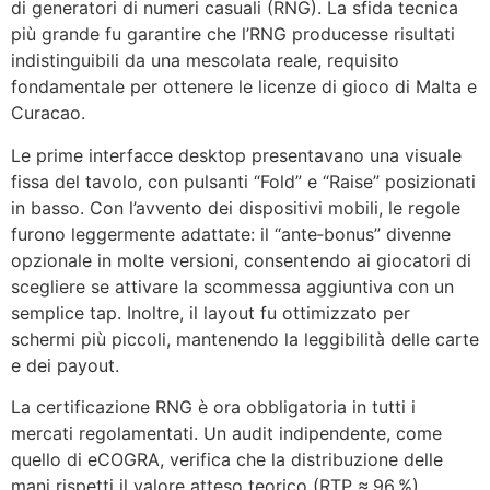
di generatori di numeri casuali (RNG). La sfida tecnica
più grande fu garantire che l’RNG producesse risultati
indistinguibili da una mescolata reale, requisito
fondamentale per ottenere le licenze di gioco di Malta e
Curacao.
Le prime interfacce desktop presentavano una visuale
fissa del tavolo, con pulsanti “Fold” e “Raise” posizionati
in basso. Con l’avvento dei dispositivi mobili, le regole
furono leggermente adattate: il “ante‑bonus” divenne
opzionale in molte versioni, consentendo ai giocatori di
scegliere se attivare la scommessa aggiuntiva con un
semplice tap. Inoltre, il layout fu ottimizzato per
schermi più piccoli, mantenendo la leggibilità delle carte
e dei payout.
La certificazione RNG è ora obbligatoria in tutti i
mercati regolamentati. Un audit indipendente, come
quello di eCOGRA, verifica che la distribuzione delle
mani rispetti il valore atteso teorico (RTP ≈ 96 %).