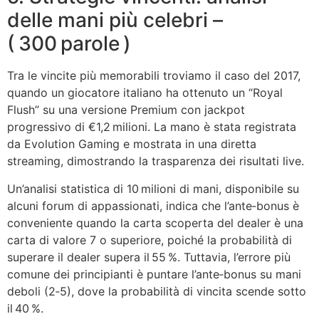
delle mani più celebri –
( 300 parole )
Tra le vincite più memorabili troviamo il caso del 2017,
quando un giocatore italiano ha ottenuto un “Royal
Flush” su una versione Premium con jackpot
progressivo di €1,2 milioni. La mano è stata registrata
da Evolution Gaming e mostrata in una diretta
streaming, dimostrando la trasparenza dei risultati live.
Un’analisi statistica di 10 milioni di mani, disponibile su
alcuni forum di appassionati, indica che l’ante‑bonus è
conveniente quando la carta scoperta del dealer è una
carta di valore 7 o superiore, poiché la probabilità di
superare il dealer supera il 55 %. Tuttavia, l’errore più
comune dei principianti è puntare l’ante‑bonus su mani
deboli (2‑5), dove la probabilità di vincita scende sotto
il 40 %.