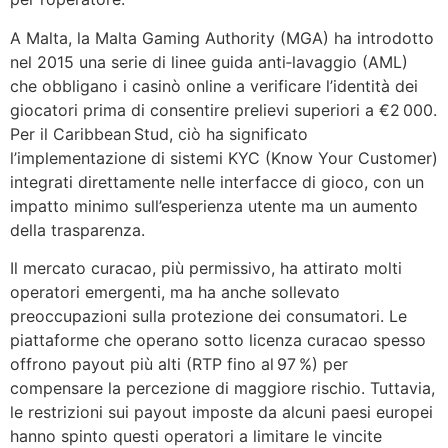
A Malta, la Malta Gaming Authority (MGA) ha introdotto
nel 2015 una serie di linee guida anti‑lavaggio (AML)
che obbligano i casinò online a verificare l’identità dei
giocatori prima di consentire prelievi superiori a €2 000.
Per il Caribbean Stud, ciò ha significato
l’implementazione di sistemi KYC (Know Your Customer)
integrati direttamente nelle interfacce di gioco, con un
impatto minimo sull’esperienza utente ma un aumento
della trasparenza.
Il mercato curacao, più permissivo, ha attirato molti
operatori emergenti, ma ha anche sollevato
preoccupazioni sulla protezione dei consumatori. Le
piattaforme che operano sotto licenza curacao spesso
offrono payout più alti (RTP fino al 97 %) per
compensare la percezione di maggiore rischio. Tuttavia,
le restrizioni sui payout imposte da alcuni paesi europei
hanno spinto questi operatori a limitare le vincite