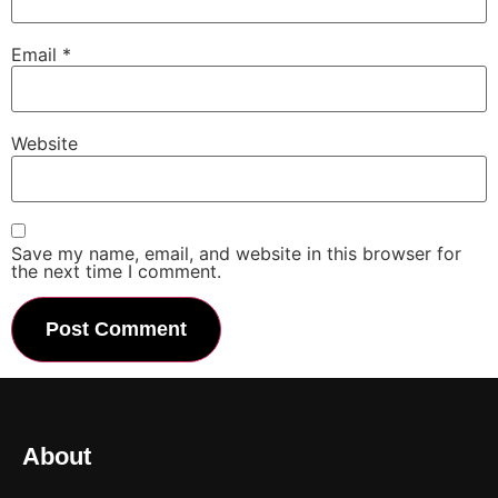
Email
*
Website
Save my name, email, and website in this browser for
the next time I comment.
About