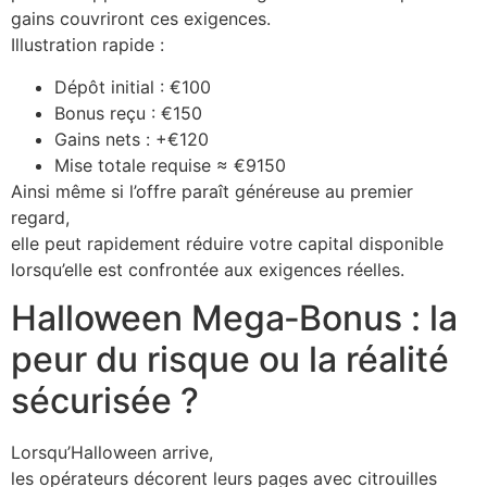
gains couvriront ces exigences.
Illustration rapide :
Dépôt initial : €100
Bonus reçu : €150
Gains nets : +€120
Mise totale requise ≈ €9150
Ainsi même si l’offre paraît généreuse au premier
regard,
elle peut rapidement réduire votre capital disponible
lorsqu’elle est confrontée aux exigences réelles.
Halloween Mega‑Bonus : la
peur du risque ou la réalité
sécurisée ?
Lorsqu’Halloween arrive,
les opérateurs décorent leurs pages avec citrouilles