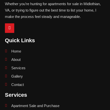
Whether you’re hunting for apartments for sale in Midlothian,
VA, or trying to figure out the best time to list your home, I
make the process feel steady and manageable.
Quick Links
Home
About
Services
Gallery
Contact
Services
Apartment Sale and Purchase