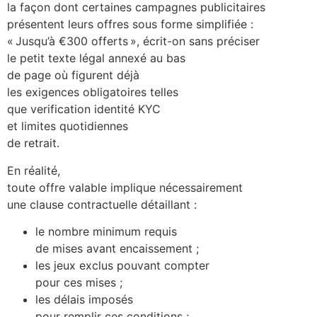
la façon dont certaines campagnes publicitaires
présentent leurs offres sous forme simplifiée :
« Jusqu’à €300 offerts », écrit-on sans préciser
le petit texte légal annexé au bas
de page où figurent déjà
les exigences obligatoires telles
que verification identité KYC
et limites quotidiennes
de retrait.
En réalité,
toute offre valable implique nécessairement
une clause contractuelle détaillant :
le nombre minimum requis
de mises avant encaissement ;
les jeux exclus pouvant compter
pour ces mises ;
les délais imposés
pour remplir ces conditions ;