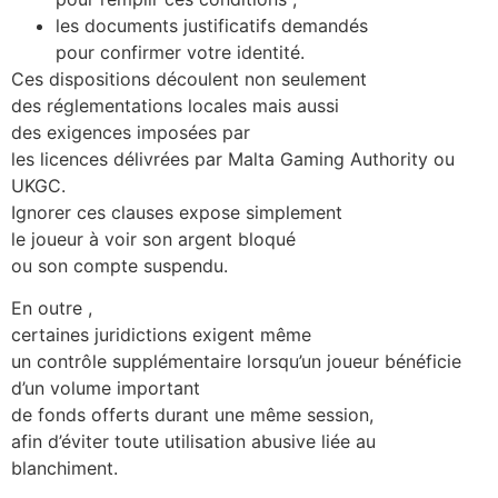
les documents justificatifs demandés
pour confirmer votre identité.
Ces dispositions découlent non seulement
des réglementations locales mais aussi
des exigences imposées par
les licences délivrées par Malta Gaming Authority ou
UKGC.
Ignorer ces clauses expose simplement
le joueur à voir son argent bloqué
ou son compte suspendu.
En outre ,
certaines juridictions exigent même
un contrôle supplémentaire lorsqu’un joueur bénéficie
d’un volume important
de fonds offerts durant une même session,
afin d’éviter toute utilisation abusive liée au
blanchiment.