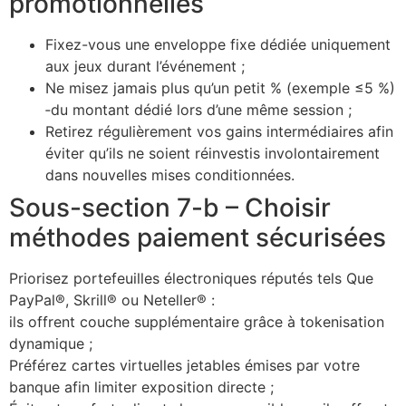
promotionnelles
Fixez-vous une enveloppe fixe dédiée uniquement
aux jeux durant l’événement ;
Ne misez jamais plus qu’un petit % (exemple ≤5 %)
‑du montant dédié lors d’une même session ;
Retirez régulièrement vos gains intermédiaires afin
éviter qu’ils ne soient réinvestis involontairement
dans nouvelles mises conditionnées.
Sous-section 7-b – Choisir
méthodes paiement sécurisées
Priorisez portefeuilles électroniques réputés tels Que
PayPal®, Skrill® ou Neteller® :
ils offrent couche supplémentaire grâce à tokenisation
dynamique ;
Préférez cartes virtuelles jetables émises par votre
banque afin limiter exposition directe ;