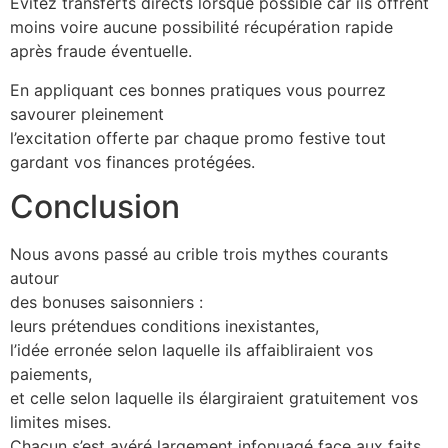
Évitez transferts directs lorsque possible car ils offrent
moins voire aucune possibilité récupération rapide
après fraude éventuelle.
En appliquant ces bonnes pratiques vous pourrez
savourer pleinement
l’excitation offerte par chaque promo festive tout
gardant vos finances protégées.
Conclusion
Nous avons passé au crible trois mythes courants
autour
des bonuses saisonniers :
leurs prétendues conditions inexistantes,
l’idée erronée selon laquelle ils affaibliraient vos
paiements,
et celle selon laquelle ils élargiraient gratuitement vos
limites mises.
Chacun s’est avéré largement infonuagé face aux faits