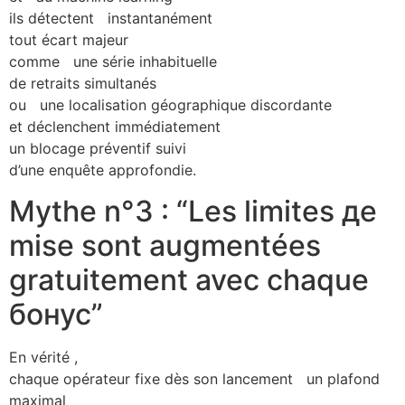
ils détectent instantanément
tout écart majeur
comme une série inhabituelle
de retraits simultanés
ou une localisation géographique discordante
et déclenchent immédiatement
un blocage préventif suivi
d’une enquête approfondie.
Mythе n°3 : “Les limites де
mise sont augmentées
gratuitement avec chaque
бонус”
En vérité ,
chaque opérateur fixe dès son lancement un plafond
maximal