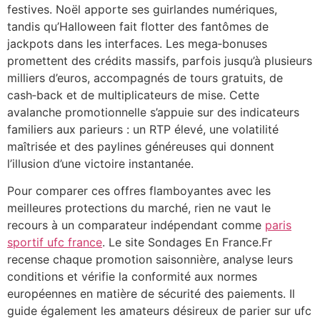
festives. Noël apporte ses guirlandes numériques,
tandis qu’Halloween fait flotter des fantômes de
jackpots dans les interfaces. Les mega‑bonuses
promettent des crédits massifs, parfois jusqu’à plusieurs
milliers d’euros, accompagnés de tours gratuits, de
cash‑back et de multiplicateurs de mise. Cette
avalanche promotionnelle s’appuie sur des indicateurs
familiers aux parieurs : un RTP élevé, une volatilité
maîtrisée et des paylines généreuses qui donnent
l’illusion d’une victoire instantanée.
Pour comparer ces offres flamboyantes avec les
meilleures protections du marché, rien ne vaut le
recours à un comparateur indépendant comme
paris
sportif ufc france
. Le site Sondages En France.Fr
recense chaque promotion saisonnière, analyse leurs
conditions et vérifie la conformité aux normes
européennes en matière de sécurité des paiements. Il
guide également les amateurs désireux de parier sur ufc