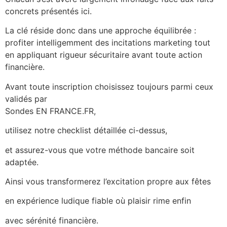
concrets présentés ici.
La clé réside donc dans une approche équilibrée :
profiter intelligemment des incitations marketing tout
en appliquant rigueur sécuritaire avant toute action
financière.
Avant toute inscription choisissez toujours parmi ceux
validés par
Sondes EN FRANCE.FR,
utilisez notre checklist détaillée ci-dessus,
et assurez-vous que votre méthode bancaire soit
adaptée.
Ainsi vous transformerez l’excitation propre aux fêtes
en expérience ludique fiable où plaisir rime enfin
avec sérénité financière.