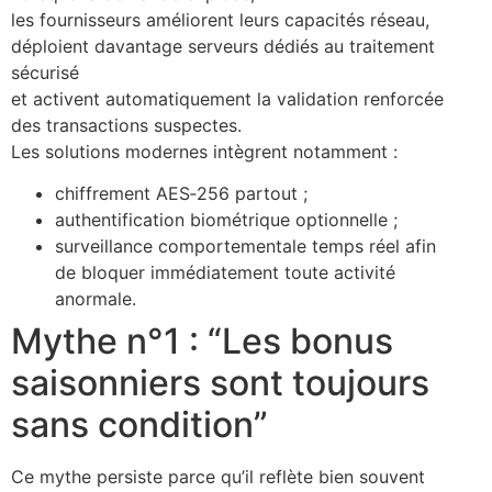
les fournisseurs améliorent leurs capacités réseau,
déploient davantage serveurs dédiés au traitement
sécurisé
et activent automatiquement la validation renforcée
des transactions suspectes.
Les solutions modernes intègrent notamment :
chiffrement AES‑256 partout ;
authentification biométrique optionnelle ;
surveillance comportementale temps réel afin
de bloquer immédiatement toute activité
anormale.
Mythe n°1 : “Les bonus
saisonniers sont toujours
sans condition”
Ce mythe persiste parce qu’il reflète bien souvent