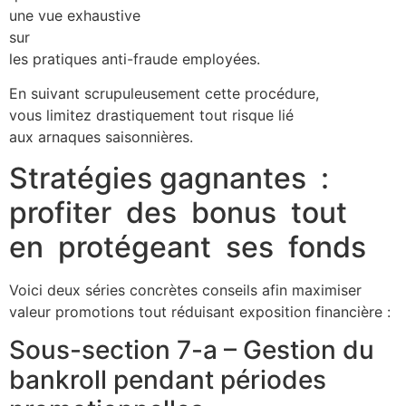
une vue exhaustive
sur
les pratiques anti-fraude employées.
En suivant scrupuleusement cette procédure,
vous limitez drastiquement tout risque lié
aux arnaques saisonnières.
Stratégies gagnantes :
profiter des bonus tout
en protégeant ses fonds
Voici deux séries concrètes conseils afin maximiser
valeur promotions tout réduisant exposition financière :
Sous-section 7-a – Gestion du
bankroll pendant périodes