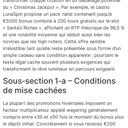
transformer chaque rotation en un déballage potentiel
du « Christmas Jackpot ». Par exemple, le casino
LunaSpin propose un pack natal contenant jusqu’à
€5000 bonus combiné à 200 tours gratuits sur le slot
« Santa’s Riches », affichant un RTP théorique de 96,5 %
et une volatilité moyenne qui séduit aussi bien les
novices que les high rollers. Cette offre semble
irrésistible tant qu’elle reste présentée sous forme d’un
simple cadeau sans condition apparente ; pourtant le
texte légal cache souvent plusieurs exigences qui
transforment le rêve lumineux en parcours exigeant.
Sous‑section 1‑a – Conditions
de mise cachées
La plupart des promotions hivernales imposent un
facteur multiplicateur appelé wagering généralement
compris entre x30 et x50 fois le montant du bonus plus
le dépôt initial. Concrètement si vous recevez €200