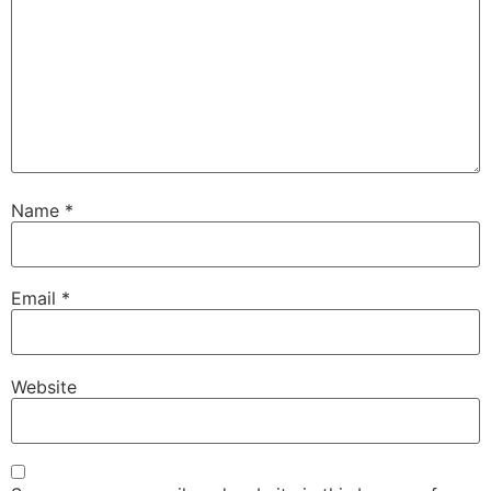
Name
*
Email
*
Website