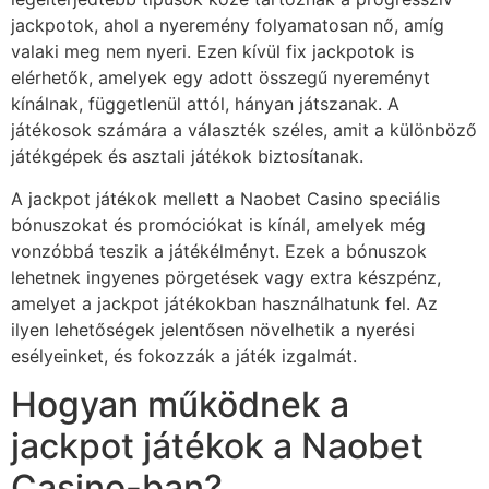
jackpotok, ahol a nyeremény folyamatosan nő, amíg
valaki meg nem nyeri. Ezen kívül fix jackpotok is
elérhetők, amelyek egy adott összegű nyereményt
kínálnak, függetlenül attól, hányan játszanak. A
játékosok számára a választék széles, amit a különböző
játékgépek és asztali játékok biztosítanak.
A jackpot játékok mellett a Naobet Casino speciális
bónuszokat és promóciókat is kínál, amelyek még
vonzóbbá teszik a játékélményt. Ezek a bónuszok
lehetnek ingyenes pörgetések vagy extra készpénz,
amelyet a jackpot játékokban használhatunk fel. Az
ilyen lehetőségek jelentősen növelhetik a nyerési
esélyeinket, és fokozzák a játék izgalmát.
Hogyan működnek a
jackpot játékok a Naobet
Casino-ban?