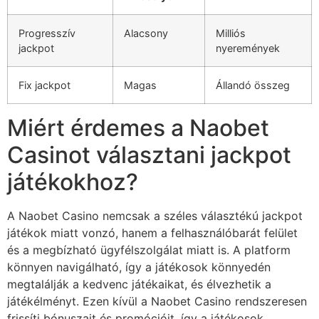
Progresszív
Alacsony
Milliós
jackpot
nyeremények
Fix jackpot
Magas
Állandó összeg
Miért érdemes a Naobet
Casinot választani jackpot
játékokhoz?
A Naobet Casino nemcsak a széles választékú jackpot
játékok miatt vonzó, hanem a felhasználóbarát felület
és a megbízható ügyfélszolgálat miatt is. A platform
könnyen navigálható, így a játékosok könnyedén
megtalálják a kedvenc játékaikat, és élvezhetik a
játékélményt. Ezen kívül a Naobet Casino rendszeresen
frissíti bónuszait és promócióit, így a játékosok