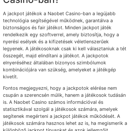
A jackpot játékok a Naobet Casino-ban a legújabb
technológia segítségével működnek, garantálva a
biztonságos és fair játékot. Minden jackpot játék
rendelkezik egy szoftverrel, amely biztosítja, hogy a
nyerési esélyek és a kifizetések véletlenszerűek
legyenek. A játékosoknak csak ki kell választaniuk a tét
összegét, majd elindítani a játékot. A jackpotok
elnyeréséhez általában bizonyos szimbólumok
kombinációjára van szükség, amelyeket a játékgép
kivetít.
Fontos megjegyezni, hogy a jackpotok elérése nem
csupán a szerencsén múlik, hanem a játékosok tudásán
is. A Naobet Casino számos információval és
statisztikával szolgál a játékosok számára, amelyek
segítenek megérteni a jackpot játékok működését. A
játékosok számára hasznos lehet az is, ha megismerik a
különböző jackpot típusokat és azok jellemzőit.