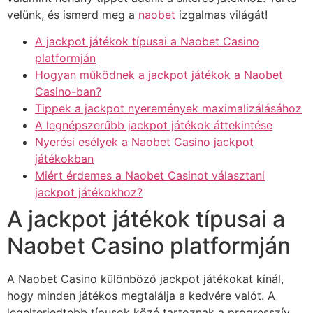
velünk, és ismerd meg a
naobet
izgalmas világát!
A jackpot játékok típusai a Naobet Casino
platformján
Hogyan működnek a jackpot játékok a Naobet
Casino-ban?
Tippek a jackpot nyeremények maximalizálásához
A legnépszerűbb jackpot játékok áttekintése
Nyerési esélyek a Naobet Casino jackpot
játékokban
Miért érdemes a Naobet Casinot választani
jackpot játékokhoz?
A jackpot játékok típusai a
Naobet Casino platformján
A Naobet Casino különböző jackpot játékokat kínál,
hogy minden játékos megtalálja a kedvére valót. A
legelterjedtebb típusok közé tartoznak a progresszív