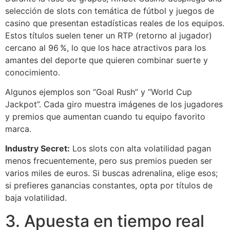
selección de slots con temática de fútbol y juegos de
casino que presentan estadísticas reales de los equipos.
Estos títulos suelen tener un RTP (retorno al jugador)
cercano al 96 %, lo que los hace atractivos para los
amantes del deporte que quieren combinar suerte y
conocimiento.
Algunos ejemplos son “Goal Rush” y “World Cup
Jackpot”. Cada giro muestra imágenes de los jugadores
y premios que aumentan cuando tu equipo favorito
marca.
Industry Secret:
Los slots con alta volatilidad pagan
menos frecuentemente, pero sus premios pueden ser
varios miles de euros. Si buscas adrenalina, elige esos;
si prefieres ganancias constantes, opta por títulos de
baja volatilidad.
3. Apuesta en tiempo real