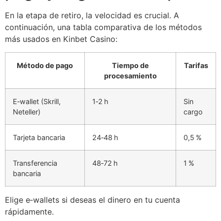
En la etapa de retiro, la velocidad es crucial. A
continuación, una tabla comparativa de los métodos
más usados en Kinbet Casino:
Método de pago
Tiempo de
Tarifas
procesamiento
E‑wallet (Skrill,
1‑2 h
Sin
Neteller)
cargo
Tarjeta bancaria
24‑48 h
0,5 %
Transferencia
48‑72 h
1 %
bancaria
Elige e‑wallets si deseas el dinero en tu cuenta
rápidamente.