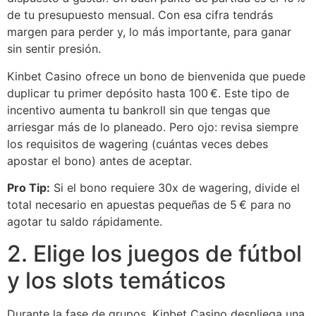
de tu presupuesto mensual. Con esa cifra tendrás
margen para perder y, lo más importante, para ganar
sin sentir presión.
Kinbet Casino ofrece un bono de bienvenida que puede
duplicar tu primer depósito hasta 100 €. Este tipo de
incentivo aumenta tu bankroll sin que tengas que
arriesgar más de lo planeado. Pero ojo: revisa siempre
los requisitos de wagering (cuántas veces debes
apostar el bono) antes de aceptar.
Pro Tip:
Si el bono requiere 30x de wagering, divide el
total necesario en apuestas pequeñas de 5 € para no
agotar tu saldo rápidamente.
2. Elige los juegos de fútbol
y los slots temáticos
Durante la fase de grupos, Kinbet Casino despliega una