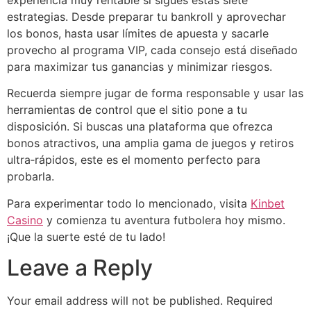
estrategias. Desde preparar tu bankroll y aprovechar
los bonos, hasta usar límites de apuesta y sacarle
provecho al programa VIP, cada consejo está diseñado
para maximizar tus ganancias y minimizar riesgos.
Recuerda siempre jugar de forma responsable y usar las
herramientas de control que el sitio pone a tu
disposición. Si buscas una plataforma que ofrezca
bonos atractivos, una amplia gama de juegos y retiros
ultra‑rápidos, este es el momento perfecto para
probarla.
Para experimentar todo lo mencionado, visita
Kinbet
Casino
y comienza tu aventura futbolera hoy mismo.
¡Que la suerte esté de tu lado!
Leave a Reply
Your email address will not be published.
Required