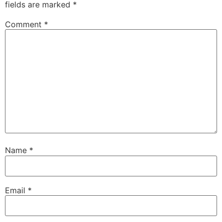
fields are marked
*
Comment
*
Name
*
Email
*