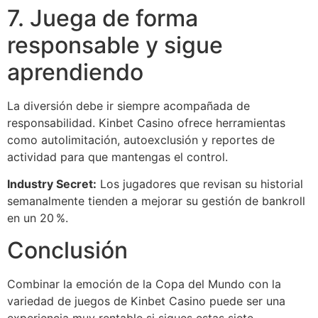
7. Juega de forma
responsable y sigue
aprendiendo
La diversión debe ir siempre acompañada de
responsabilidad. Kinbet Casino ofrece herramientas
como autolimitación, autoexclusión y reportes de
actividad para que mantengas el control.
Industry Secret:
Los jugadores que revisan su historial
semanalmente tienden a mejorar su gestión de bankroll
en un 20 %.
Conclusión
Combinar la emoción de la Copa del Mundo con la
variedad de juegos de Kinbet Casino puede ser una
experiencia muy rentable si sigues estas siete