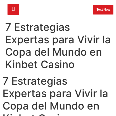
Text Now
7 Estrategias
Expertas para Vivir la
Copa del Mundo en
Kinbet Casino
7 Estrategias
Expertas para Vivir la
Copa del Mundo en