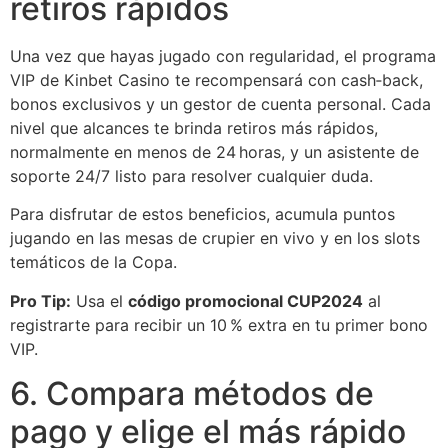
retiros rápidos
Una vez que hayas jugado con regularidad, el programa
VIP de Kinbet Casino te recompensará con cash‑back,
bonos exclusivos y un gestor de cuenta personal. Cada
nivel que alcances te brinda retiros más rápidos,
normalmente en menos de 24 horas, y un asistente de
soporte 24/7 listo para resolver cualquier duda.
Para disfrutar de estos beneficios, acumula puntos
jugando en las mesas de crupier en vivo y en los slots
temáticos de la Copa.
Pro Tip:
Usa el
código promocional CUP2024
al
registrarte para recibir un 10 % extra en tu primer bono
VIP.
6. Compara métodos de
pago y elige el más rápido