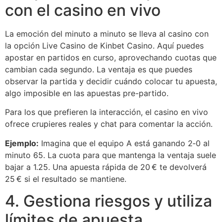
con el casino en vivo
La emoción del minuto a minuto se lleva al casino con
la opción Live Casino de Kinbet Casino. Aquí puedes
apostar en partidos en curso, aprovechando cuotas que
cambian cada segundo. La ventaja es que puedes
observar la partida y decidir cuándo colocar tu apuesta,
algo imposible en las apuestas pre-partido.
Para los que prefieren la interacción, el casino en vivo
ofrece crupieres reales y chat para comentar la acción.
Ejemplo:
Imagina que el equipo A está ganando 2‑0 al
minuto 65. La cuota para que mantenga la ventaja suele
bajar a 1.25. Una apuesta rápida de 20 € te devolverá
25 € si el resultado se mantiene.
4. Gestiona riesgos y utiliza
límites de apuesta