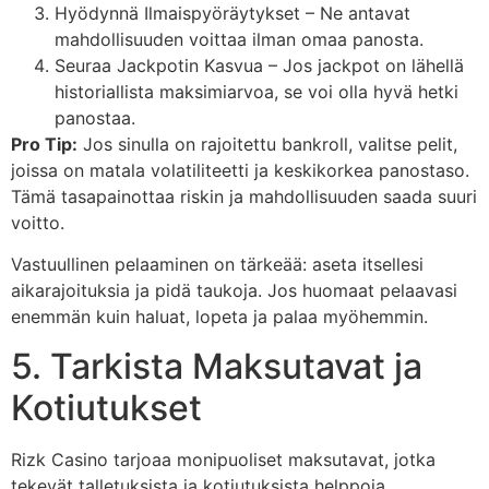
Hyödynnä Ilmaispyöräytykset – Ne antavat
mahdollisuuden voittaa ilman omaa panosta.
Seuraa Jackpotin Kasvua – Jos jackpot on lähellä
historiallista maksimiarvoa, se voi olla hyvä hetki
panostaa.
Pro Tip:
Jos sinulla on rajoitettu bankroll, valitse pelit,
joissa on matala volatiliteetti ja keskikorkea panostaso.
Tämä tasapainottaa riskin ja mahdollisuuden saada suuri
voitto.
Vastuullinen pelaaminen on tärkeää: aseta itsellesi
aikarajoituksia ja pidä taukoja. Jos huomaat pelaavasi
enemmän kuin haluat, lopeta ja palaa myöhemmin.
5. Tarkista Maksutavat ja
Kotiutukset
Rizk Casino tarjoaa monipuoliset maksutavat, jotka
tekevät talletuksista ja kotiutuksista helppoja.