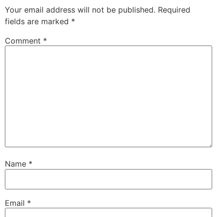
Your email address will not be published.
Required
fields are marked
*
Comment
*
Name
*
Email
*