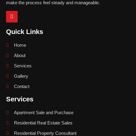
make the process feel steady and manageable.
Quick Links
Home
About
Services
Gallery
Contact
Services
Apartment Sale and Purchase
Residential Real Estate Sales
Residential Property Consultant