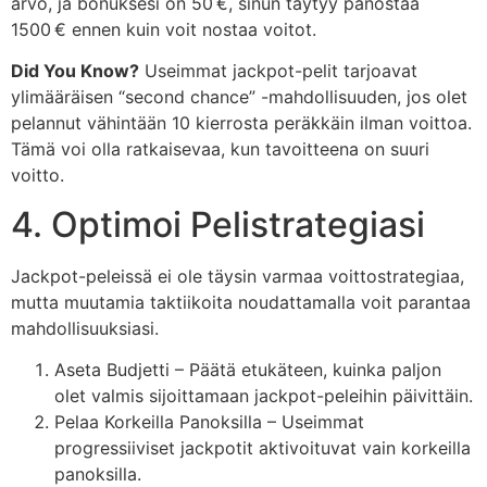
arvo, ja bonuksesi on 50 €, sinun täytyy panostaa
1500 € ennen kuin voit nostaa voitot.
Did You Know?
Useimmat jackpot-pelit tarjoavat
ylimääräisen “second chance” -mahdollisuuden, jos olet
pelannut vähintään 10 kierrosta peräkkäin ilman voittoa.
Tämä voi olla ratkaisevaa, kun tavoitteena on suuri
voitto.
4. Optimoi Pelistrategiasi
Jackpot-peleissä ei ole täysin varmaa voittostrategiaa,
mutta muutamia taktiikoita noudattamalla voit parantaa
mahdollisuuksiasi.
Aseta Budjetti – Päätä etukäteen, kuinka paljon
olet valmis sijoittamaan jackpot-peleihin päivittäin.
Pelaa Korkeilla Panoksilla – Useimmat
progressiiviset jackpotit aktivoituvat vain korkeilla
panoksilla.