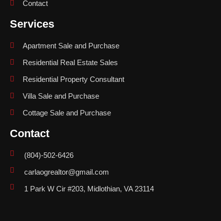
Contact
Services
Apartment Sale and Purchase
Residential Real Estate Sales
Residential Property Consultant
Villa Sale and Purchase
Cottage Sale and Purchase
Contact
(804)-502-6426
carlaogrealtor@gmail.com
1 Park W Cir #203, Midlothian, VA 23114