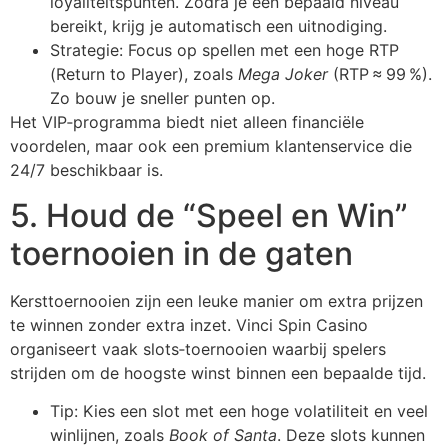
loyaliteitspunten. Zodra je een bepaald niveau
bereikt, krijg je automatisch een uitnodiging.
Strategie: Focus op spellen met een hoge RTP
(Return to Player), zoals
Mega Joker
(RTP ≈ 99 %).
Zo bouw je sneller punten op.
Het VIP‑programma biedt niet alleen financiële
voordelen, maar ook een premium klantenservice die
24/7 beschikbaar is.
5. Houd de “Speel en Win”
toernooien in de gaten
Kersttoernooien zijn een leuke manier om extra prijzen
te winnen zonder extra inzet. Vinci Spin Casino
organiseert vaak slots‑toernooien waarbij spelers
strijden om de hoogste winst binnen een bepaalde tijd.
Tip: Kies een slot met een hoge volatiliteit en veel
winlijnen, zoals
Book of Santa
. Deze slots kunnen