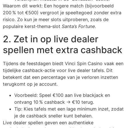
Waarom dit werkt: Een hogere match (bijvoorbeeld
200 % tot €500) vergroot je speeltegoed zonder extra
risico. Zo kun je meer slots uitproberen, zoals de
populaire kerst‑thema‑slot
Santa’s Fortune
.
2. Zet in op live dealer
spellen met extra cashback
Tijdens de feestdagen biedt Vinci Spin Casino vaak een
tijdelijke cashback‑actie voor live dealer tafels. Dit
betekent dat een percentage van je verloren inzetten
terugkomt op je account.
Voorbeeld: Speel €100 aan live blackjack en
ontvang 10 % cashback → €10 terug.
Tip: Kies tafels met een lage minimum inzet, zodat
je de cashback sneller kunt behalen.
Live dealer spellen geven een authentieke