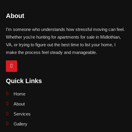
About
I’m someone who understands how stressful moving can feel.
Whether you’re hunting for apartments for sale in Midlothian,
VA, or trying to figure out the best time to list your home, I
make the process feel steady and manageable.
Quick Links
Home
About
Services
Gallery