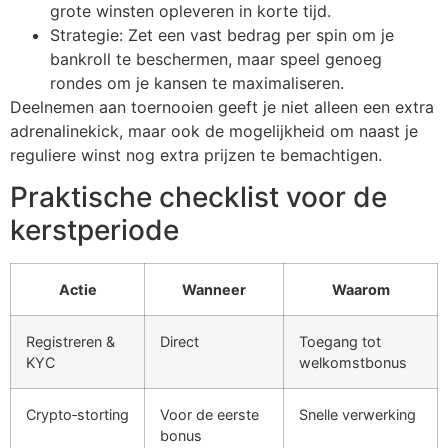
grote winsten opleveren in korte tijd.
Strategie: Zet een vast bedrag per spin om je
bankroll te beschermen, maar speel genoeg
rondes om je kansen te maximaliseren.
Deelnemen aan toernooien geeft je niet alleen een extra
adrenalinekick, maar ook de mogelijkheid om naast je
reguliere winst nog extra prijzen te bemachtigen.
Praktische checklist voor de
kerstperiode
Actie
Wanneer
Waarom
Registreren &
Direct
Toegang tot
KYC
welkomstbonus
Crypto‑storting
Voor de eerste
Snelle verwerking
bonus