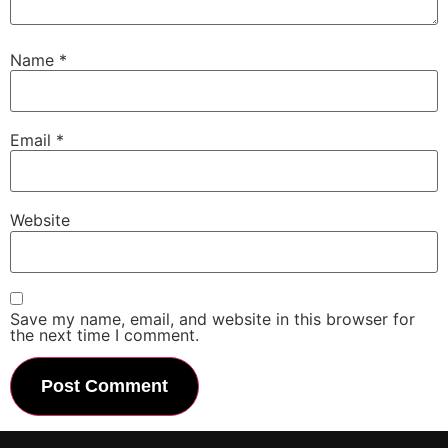
Name
*
Email
*
Website
Save my name, email, and website in this browser for
the next time I comment.