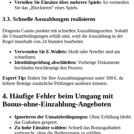
Verteilen Sie Einsätze über mehrere Spiele:
So vermeiden
Sie das „Blockieren“ eines Spiels.
3.3. Schnelle Auszahlungen realisieren
Dragonia Casino punktet mit schnellen Auszahlungszeiten. Sobald
die Umsatzbedingungen erfüllt sind, wird die Auszahlung in der
Regel innerhalb von 24 Stunden bearbeitet.
Verwenden Sie E‑Wallets:
Skrill oder Neteller sind am
schnellsten.
Identitätsprüfung abschließen:
Vorherige Dokumente
hochladen beschleunigt den Prozess.
Expert Tip:
Halten Sie Ihre Auszahlungsgrenze unter 500 €, da
höhere Beträge zusätzliche Prüfungen auslösen können.
4. Häufige Fehler beim Umgang mit
Bonus‑ohne‑Einzahlung‑Angeboten
Ignorieren der Umsatzbedingungen:
Ohne Erfüllung bleibt
das Guthaben gesperrt.
Zu hohe Einsätze wählen:
Schnell das Bonusguthaben
verbraucht, ohne die Bedingungen zu erfüllen.