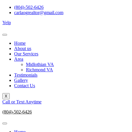
Skip
(804)-502-6426
to
carlaogrealtor@gmail.com
content
Yelp
Home
About us
Our Services
Area
Midlothian VA
Richmond VA
Testimonials
Gallery
Contact Us
X
Call or Text Anytime
(804)-502-6426
Home