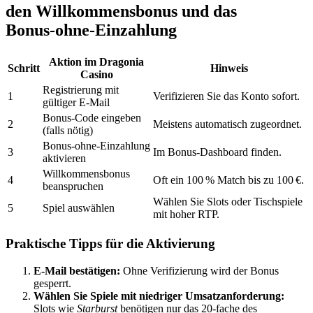
den Willkommensbonus und das
Bonus‑ohne‑Einzahlung
Aktion im Dragonia
Schritt
Hinweis
Casino
Registrierung mit
1
Verifizieren Sie das Konto sofort.
gültiger E‑Mail
Bonus‑Code eingeben
2
Meistens automatisch zugeordnet.
(falls nötig)
Bonus‑ohne‑Einzahlung
3
Im Bonus‑Dashboard finden.
aktivieren
Willkommensbonus
4
Oft ein 100 % Match bis zu 100 €.
beanspruchen
Wählen Sie Slots oder Tischspiele
5
Spiel auswählen
mit hoher RTP.
Praktische Tipps für die Aktivierung
E‑Mail bestätigen:
Ohne Verifizierung wird der Bonus
gesperrt.
Wählen Sie Spiele mit niedriger Umsatzanforderung:
Slots wie
Starburst
benötigen nur das 20‑fache des