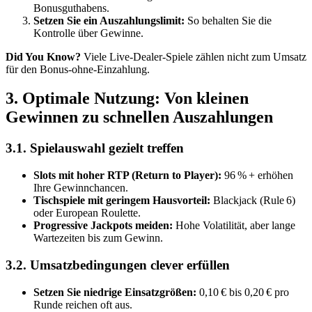
Bonusguthabens.
Setzen Sie ein Auszahlungslimit:
So behalten Sie die
Kontrolle über Gewinne.
Did You Know?
Viele Live‑Dealer‑Spiele zählen nicht zum Umsatz
für den Bonus‑ohne‑Einzahlung.
3. Optimale Nutzung: Von kleinen
Gewinnen zu schnellen Auszahlungen
3.1. Spielauswahl gezielt treffen
Slots mit hoher RTP (Return to Player):
96 % + erhöhen
Ihre Gewinnchancen.
Tischspiele mit geringem Hausvorteil:
Blackjack (Rule 6)
oder European Roulette.
Progressive Jackpots meiden:
Hohe Volatilität, aber lange
Wartezeiten bis zum Gewinn.
3.2. Umsatzbedingungen clever erfüllen
Setzen Sie niedrige Einsatzgrößen:
0,10 € bis 0,20 € pro
Runde reichen oft aus.