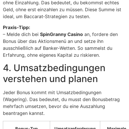
ohne Einzahlung. Das bedeutet, du bekommst echtes
Geld, ohne erst einzahlen zu müssen. Diese Summe ist
ideal, um Baccarat‑Strategien zu testen.
Praxis‑Tipp:
– Melde dich bei
SpinGranny Casino
an, fordere den
Bonus über das Aktionsmenü an und setze ihn
ausschließlich auf Banker‑Wetten. So sammelst du
Erfahrung, ohne eigenes Kapital zu riskieren.
4. Umsatzbedingungen
verstehen und planen
Jeder Bonus kommt mit Umsatzbedingungen
(Wagering). Das bedeutet, du musst den Bonusbetrag
mehrfach umsetzen, bevor du eine Auszahlung
beantragen kannst.
Bonus‑Typ
Umsatzanforderung
Maximale