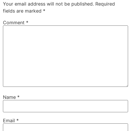
Your email address will not be published.
Required
fields are marked
*
Comment
*
Name
*
Email
*