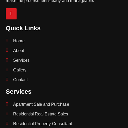
make the process feel steady and manageable.
Quick Links
Home
About
Services
Gallery
Contact
Services
Apartment Sale and Purchase
Residential Real Estate Sales
Residential Property Consultant