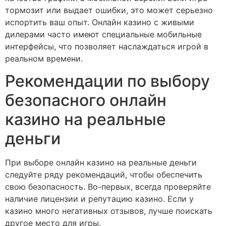
тормозит или выдает ошибки, это может серьезно
испортить ваш опыт. Онлайн казино с живыми
дилерами часто имеют специальные мобильные
интерфейсы, что позволяет наслаждаться игрой в
реальном времени.
Рекомендации по выбору
безопасного онлайн
казино на реальные
деньги
При выборе онлайн казино на реальные деньги
следуйте ряду рекомендаций, чтобы обеспечить
свою безопасность. Во-первых, всегда проверяйте
наличие лицензии и репутацию казино. Если у
казино много негативных отзывов, лучше поискать
другое место для игры.