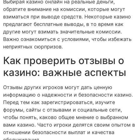
Выбирая казино онлайн на реальные деньги,
обратите внимание на комиссии, которые могут
взиматься при выводе средств. Некоторые казино
предлагают бесплатные выводы, в то время как
другие могут взимать значительные комиссии.
Важно ознакомиться с условиями, чтобы избежать
неприятных сюрпризов.
Как проверить отзывы о
казино: важные аспекты
Отзывы других игроков могут дать ценную
информацию о надежности и безопасности казино.
Перед тем как зарегистрироваться, изучите
форумы, сайты с отзывами и социальные сети,
чтобы понять, каково общее мнение о выбранном
вами казино. Часто игроки делятся своим опытом в
отношении безопасности выплат и качества
обслуживания.