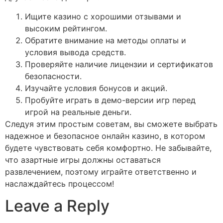
Ищите казино с хорошими отзывами и
высоким рейтингом.
Обратите внимание на методы оплаты и
условия вывода средств.
Проверяйте наличие лицензии и сертификатов
безопасности.
Изучайте условия бонусов и акций.
Пробуйте играть в демо-версии игр перед
игрой на реальные деньги.
Следуя этим простым советам, вы сможете выбрать
надежное и безопасное онлайн казино, в котором
будете чувствовать себя комфортно. Не забывайте,
что азартные игры должны оставаться
развлечением, поэтому играйте ответственно и
наслаждайтесь процессом!
Leave a Reply