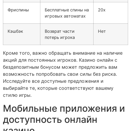
Фриспины
Бесплатные спины на
20x
игровых автоматах
Кэшбэк
Возврат части
Нет
потерь игрока
Кроме того, важно обращать внимание на наличие
акций для постоянных игроков. Казино онлайн с
бездепозитным бонусом может предложить вам
возможность попробовать свои силы без риска.
Исследуйте все доступные предложения и
выбирайте те, которые соответствуют вашему
стилю игры.
Мобильные приложения и
доступность онлайн
казино