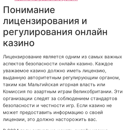
Понимание
лицензирования и
регулирования онлайн
казино
Лицензирование является одним из самых важных
аспектов безопасности онлайн казино. Каждое
уважаемое казино должно иметь лицензию,
выданную авторитетным регулирующим органом,
таким как Мальтийская игорная власть или
Комиссия по азартным играм Великобритании. Эти
организации следят за соблюдением стандартов
безопасности и честности игр. Если казино не
может предоставить информацию о своей
лицензии, это должно насторожить вас.