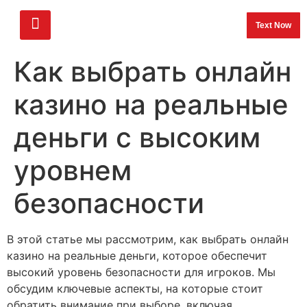
Text Now
Как выбрать онлайн
казино на реальные
деньги с высоким
уровнем
безопасности
В этой статье мы рассмотрим, как выбрать онлайн
казино на реальные деньги, которое обеспечит
высокий уровень безопасности для игроков. Мы
обсудим ключевые аспекты, на которые стоит
обратить внимание при выборе, включая