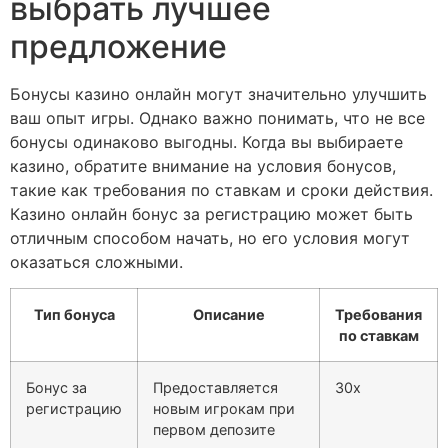
выбрать лучшее
предложение
Бонусы казино онлайн могут значительно улучшить
ваш опыт игры. Однако важно понимать, что не все
бонусы одинаково выгодны. Когда вы выбираете
казино, обратите внимание на условия бонусов,
такие как требования по ставкам и сроки действия.
Казино онлайн бонус за регистрацию может быть
отличным способом начать, но его условия могут
оказаться сложными.
Тип бонуса
Описание
Требования
по ставкам
Бонус за
Предоставляется
30x
регистрацию
новым игрокам при
первом депозите