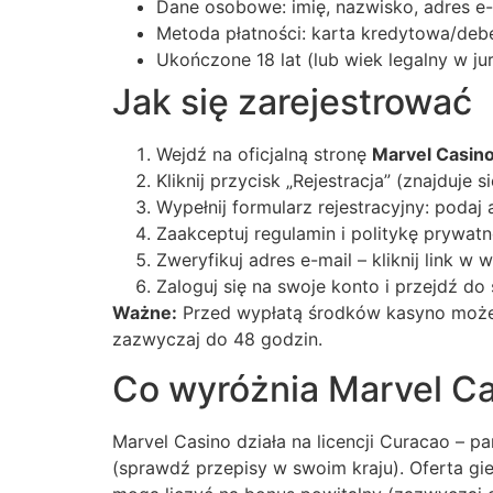
Dane osobowe: imię, nazwisko, adres e-
Metoda płatności: karta kredytowa/debe
Ukończone 18 lat (lub wiek legalny w jur
Jak się zarejestrować
Wejdź na oficjalną stronę
Marvel Casin
Kliknij przycisk „Rejestracja” (znajduje
Wypełnij formularz rejestracyjny: podaj 
Zaakceptuj regulamin i politykę prywat
Zweryfikuj adres e-mail – kliknij link 
Zaloguj się na swoje konto i przejdź do 
Ważne:
Przed wypłatą środków kasyno może 
zazwyczaj do 48 godzin.
Co wyróżnia Marvel C
Marvel Casino działa na licencji Curacao –
(sprawdź przepisy w swoim kraju). Oferta gi