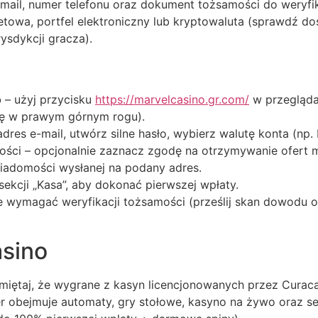
mail, numer telefonu oraz dokument tożsamości do weryfik
towa, portfel elektroniczny lub kryptowaluta (sprawdź do
ysdykcji gracza).
o
– użyj przycisku
https://marvelcasino.gr.com/
w przegląda
 się w prawym górnym rogu).
adres e-mail, utwórz silne hasło, wybierz walutę konta (np
ności – opcjonalnie zaznacz zgodę na otrzymywanie ofert
w wiadomości wysłanej na podany adres.
sekcji „Kasa”, aby dokonać pierwszej wpłaty.
wymagać weryfikacji tożsamości (prześlij skan dowodu os
asino
 pamiętaj, że wygrane z kasyn licencjonowanych przez Cu
er obejmuje automaty, gry stołowe, kasyno na żywo oraz 