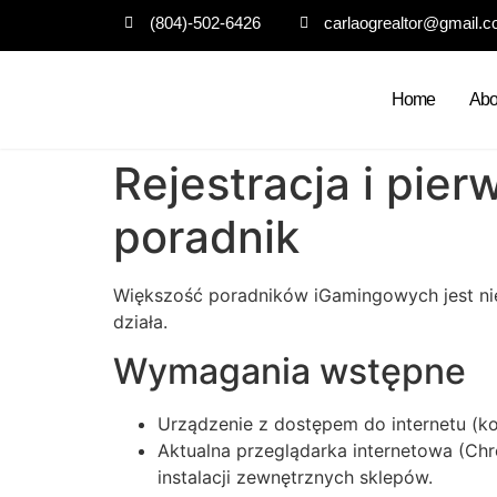
(804)-502-6426
carlaogrealtor@gmail.
Home
Abo
Rejestracja i pie
poradnik
Większość poradników iGamingowych jest nieja
działa.
Wymagania wstępne
Urządzenie z dostępem do internetu (ko
Aktualna przeglądarka internetowa (Chr
instalacji zewnętrznych sklepów.