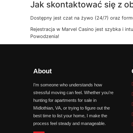
Jak skontaktować się z ob
Dostępny jest czat na żywo (24/7) oraz form
Rejestracja w Marvel Casino jest szybka i in
Powodzenia!
About
I’m someone who understands how
stressful moving can feel. Whether you’re
hunting for apartments for sale in
Midlothian, VA, or trying to figure out the
best time to list your home, I make the
process feel steady and manageable.