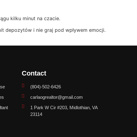
gu kilku minut na czacie.
imit depozytów i nie graj pod wpływem emocji.
Contact
ase
(804)-502-6426
es
carlaogrealtor@gmail.com
tant
1 Park W Cir #203, Midlothian, VA
23114