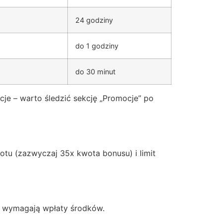
24 godziny
do 1 godziny
do 30 minut
je – warto śledzić sekcję „Promocje” po
tu (zazwyczaj 35x kwota bonusu) i limit
o wymagają wpłaty środków.