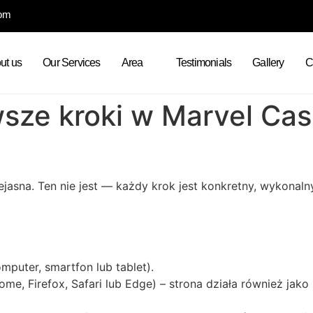
com
ut us
Our Services
Area
Testimonials
Gallery
C
rwsze kroki w Marvel Ca
sna. Ten nie jest — każdy krok jest konkretny, wykonalny 
mputer, smartfon lub tablet).
ome, Firefox, Safari lub Edge) – strona działa również ja