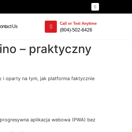
Call or Text Anytime
ontact Us
(804)-502-6426
sino – praktyczny
i oparty na tym, jak platforma faktycznie
ko progresywna aplikacja webowa (PWA) bez