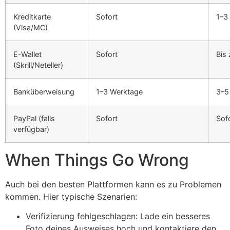
Kreditkarte
Sofort
1–3
(Visa/MC)
E-Wallet
Sofort
Bis
(Skrill/Neteller)
Banküberweisung
1–3 Werktage
3–5
PayPal (falls
Sofort
Sof
verfügbar)
When Things Go Wrong
Auch bei den besten Plattformen kann es zu Problemen
kommen. Hier typische Szenarien:
Verifizierung fehlgeschlagen: Lade ein besseres
Foto deines Ausweises hoch und kontaktiere den