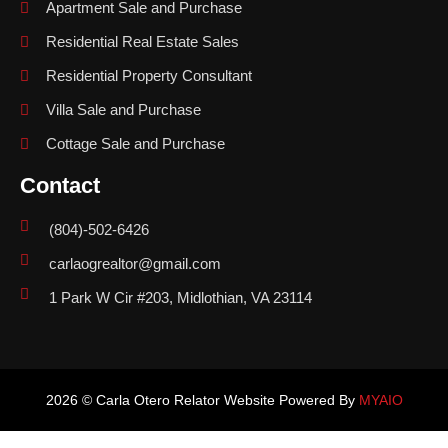
Apartment Sale and Purchase
Residential Real Estate Sales
Residential Property Consultant
Villa Sale and Purchase
Cottage Sale and Purchase
Contact
(804)-502-6426
carlaogrealtor@gmail.com
1 Park W Cir #203, Midlothian, VA 23114
2026 © Carla Otero Relator Website Powered By
MYAIO