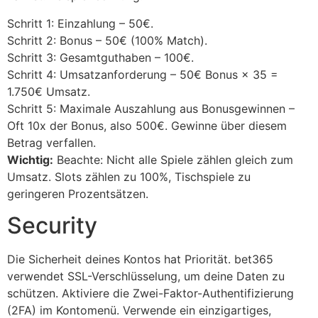
Schritt 1: Einzahlung – 50€.
Schritt 2: Bonus – 50€ (100% Match).
Schritt 3: Gesamtguthaben – 100€.
Schritt 4: Umsatzanforderung – 50€ Bonus × 35 =
1.750€ Umsatz.
Schritt 5: Maximale Auszahlung aus Bonusgewinnen –
Oft 10x der Bonus, also 500€. Gewinne über diesem
Betrag verfallen.
Wichtig:
Beachte: Nicht alle Spiele zählen gleich zum
Umsatz. Slots zählen zu 100%, Tischspiele zu
geringeren Prozentsätzen.
Security
Die Sicherheit deines Kontos hat Priorität. bet365
verwendet SSL-Verschlüsselung, um deine Daten zu
schützen. Aktiviere die Zwei-Faktor-Authentifizierung
(2FA) im Kontomenü. Verwende ein einzigartiges,