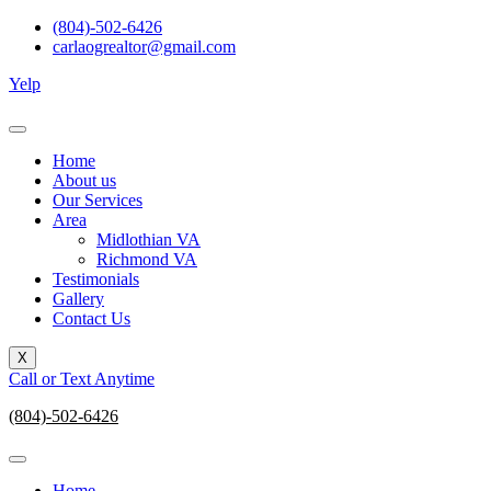
Skip
(804)-502-6426
to
carlaogrealtor@gmail.com
content
Yelp
Home
About us
Our Services
Area
Midlothian VA
Richmond VA
Testimonials
Gallery
Contact Us
X
Call or Text Anytime
(804)-502-6426
Home