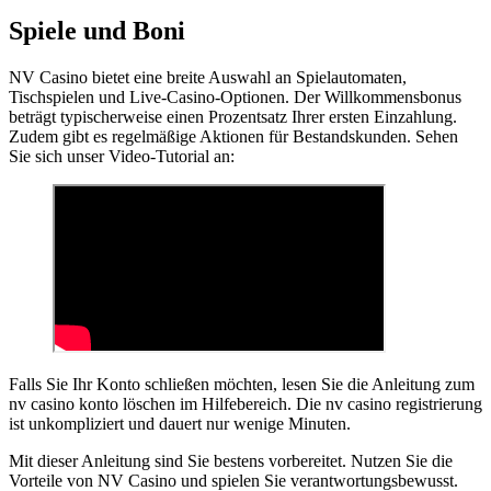
Spiele und Boni
NV Casino bietet eine breite Auswahl an Spielautomaten,
Tischspielen und Live-Casino-Optionen. Der Willkommensbonus
beträgt typischerweise einen Prozentsatz Ihrer ersten Einzahlung.
Zudem gibt es regelmäßige Aktionen für Bestandskunden. Sehen
Sie sich unser Video-Tutorial an:
Falls Sie Ihr Konto schließen möchten, lesen Sie die Anleitung zum
nv casino konto löschen im Hilfebereich. Die nv casino registrierung
ist unkompliziert und dauert nur wenige Minuten.
Mit dieser Anleitung sind Sie bestens vorbereitet. Nutzen Sie die
Vorteile von NV Casino und spielen Sie verantwortungsbewusst.