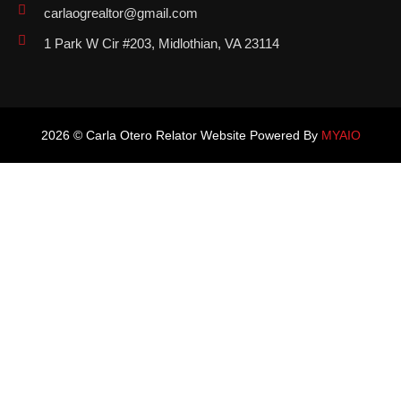
carlaogrealtor@gmail.com
1 Park W Cir #203, Midlothian, VA 23114
2026 © Carla Otero Relator Website Powered By
MYAIO