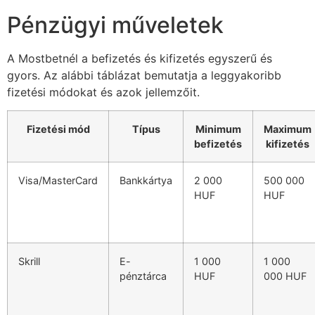
Pénzügyi műveletek
A Mostbetnél a befizetés és kifizetés egyszerű és
gyors. Az alábbi táblázat bemutatja a leggyakoribb
fizetési módokat és azok jellemzőit.
Fizetési mód
Típus
Minimum
Maximum
befizetés
kifizetés
Visa/MasterCard
Bankkártya
2 000
500 000
HUF
HUF
Skrill
E-
1 000
1 000
pénztárca
HUF
000 HUF