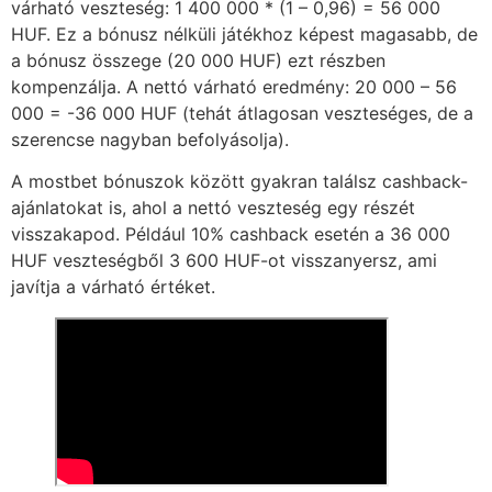
várható veszteség: 1 400 000 * (1 – 0,96) = 56 000
HUF. Ez a bónusz nélküli játékhoz képest magasabb, de
a bónusz összege (20 000 HUF) ezt részben
kompenzálja. A nettó várható eredmény: 20 000 – 56
000 = -36 000 HUF (tehát átlagosan veszteséges, de a
szerencse nagyban befolyásolja).
A mostbet bónuszok között gyakran találsz cashback-
ajánlatokat is, ahol a nettó veszteség egy részét
visszakapod. Például 10% cashback esetén a 36 000
HUF veszteségből 3 600 HUF-ot visszanyersz, ami
javítja a várható értéket.