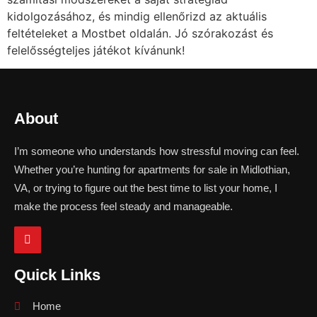
kidolgozásához, és mindig ellenőrizd az aktuális
feltételeket a Mostbet oldalán. Jó szórakozást és
felelősségteljes játékot kívánunk!
About
I’m someone who understands how stressful moving can feel.
Whether you’re hunting for apartments for sale in Midlothian,
VA, or trying to figure out the best time to list your home, I
make the process feel steady and manageable.
Quick Links
Home