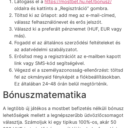
Látogass el a
https://mostbet.hu.net/bonusz/
oldalra és kattints a „Regisztráció” gombra.
Töltsd ki az űrlapot: add meg az e-mail-címed,
válassz felhasználónevet és erős jelszót.
Válaszd ki a preferált pénznemet (HUF, EUR vagy
más).
Fogadd el az általános szerződési feltételeket és
az adatvédelmi szabályzatot.
Erősítsd meg a regisztrációt az e-mailben kapott
link vagy SMS-kód segítségével.
Végezd el a személyazonosság-ellenőrzést: töltsd
fel az okmányaid fényképét a fiókbeállításokban.
Ez általában 24–48 órán belül megtörténik.
Bónuszmatematika
A legtöbb új játékos a mostbet befizetés nélküli bónusz
lehetőségek mellett a legnépszerűbb üdvözlőcsomagot
választja. Számoljuk ki egy tipikus 100%-os, akár 50