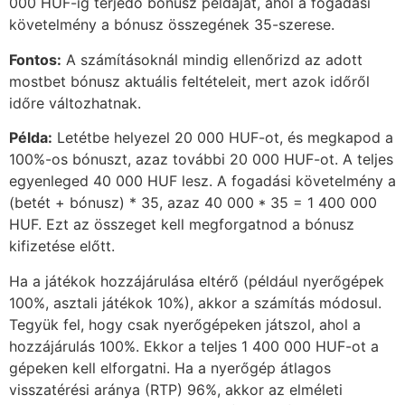
000 HUF-ig terjedő bónusz példáját, ahol a fogadási
követelmény a bónusz összegének 35-szerese.
Fontos:
A számításoknál mindig ellenőrizd az adott
mostbet bónusz aktuális feltételeit, mert azok időről
időre változhatnak.
Példa:
Letétbe helyezel 20 000 HUF-ot, és megkapod a
100%-os bónuszt, azaz további 20 000 HUF-ot. A teljes
egyenleged 40 000 HUF lesz. A fogadási követelmény a
(betét + bónusz) * 35, azaz 40 000 * 35 = 1 400 000
HUF. Ezt az összeget kell megforgatnod a bónusz
kifizetése előtt.
Ha a játékok hozzájárulása eltérő (például nyerőgépek
100%, asztali játékok 10%), akkor a számítás módosul.
Tegyük fel, hogy csak nyerőgépeken játszol, ahol a
hozzájárulás 100%. Ekkor a teljes 1 400 000 HUF-ot a
gépeken kell elforgatni. Ha a nyerőgép átlagos
visszatérési aránya (RTP) 96%, akkor az elméleti