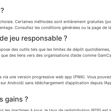
 ?
choisie. Certaines méthodes sont entièrement gratuites (por
entage. Consultez les conditions générales ou la page de l
 de jeu responsable ?
opose des outils tels que les limites de dépôt quotidiennes
si que des liens vers des organisations d’aide comme Gam
les via une version progressive web app (PWA). Vous pouve
ur Android) sans téléchargement d’application depuis l’App
s gains ?
ur les machines à sous, le taux de redistribution (RTP) est 