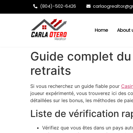
(804)-502-6426
carlaogrealtor@g
Home
About 
Guide complet du C
retraits
Si vous recherchez un guide fiable pour
Casi
joueur expérimenté, vous trouverez ici des co
détaillées sur les bonus, les méthodes de paie
Liste de vérification r
Vérifiez que vous êtes dans un pays auto