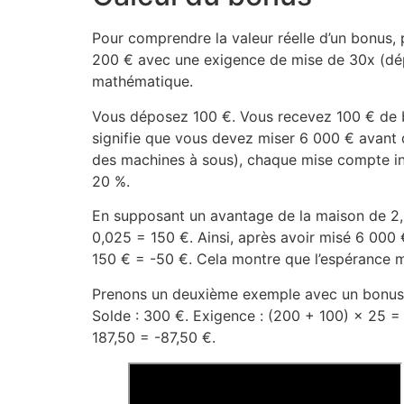
Pour comprendre la valeur réelle d’un bonus,
200 € avec une exigence de mise de 30x (dép
mathématique.
Vous déposez 100 €. Vous recevez 100 € de bo
signifie que vous devez miser 6 000 € avant d
des machines à sous), chaque mise compte in
20 %.
En supposant un avantage de la maison de 2,
0,025 = 150 €. Ainsi, après avoir misé 6 000
150 € = -50 €. Cela montre que l’espérance m
Prenons un deuxième exemple avec un bonus 
Solde : 300 €. Exigence : (200 + 100) × 25 =
187,50 = -87,50 €.