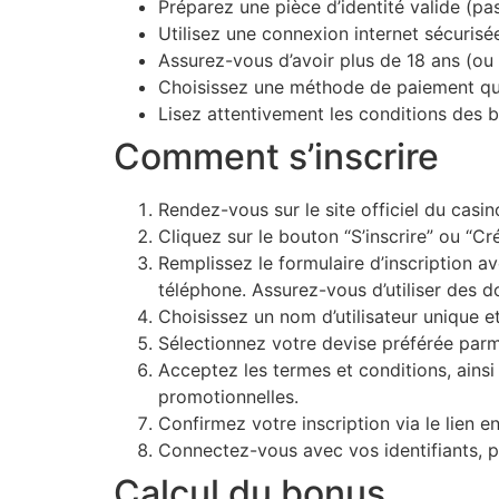
Préparez une pièce d’identité valide (pas
Utilisez une connexion internet sécurisé
Assurez-vous d’avoir plus de 18 ans (ou 
Choisissez une méthode de paiement qui v
Lisez attentivement les conditions des 
Comment s’inscrire
Rendez-vous sur le site officiel du casino
Cliquez sur le bouton “S’inscrire” ou “C
Remplissez le formulaire d’inscription 
téléphone. Assurez-vous d’utiliser des do
Choisissez un nom d’utilisateur unique e
Sélectionnez votre devise préférée parm
Acceptez les termes et conditions, ainsi
promotionnelles.
Confirmez votre inscription via le lien 
Connectez-vous avec vos identifiants, p
Calcul du bonus