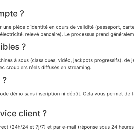
mpte ?
 une pièce d’identité en cours de validité (passeport, cart
 d’électricité, relevé bancaire). Le processus prend général
ibles ?
ines à sous (classiques, vidéo, jackpots progressifs), de je
ec croupiers réels diffusés en streaming.
 ?
mode démo sans inscription ni dépôt. Cela vous permet de tes
ice client ?
direct (24h/24 et 7j/7) et par e-mail (réponse sous 24 heur