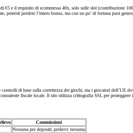
i €5 e il requisito di scommessa 40x, solo sulle slot (contribuzione 1
te, potresti perdere l’intero bonus, ma con un po’ di fortuna puoi generar
trolli di base sulla correttezza dei giochi, ma i giocatori dell’UE dov
sulente fiscale locale. Il sito utilizza crittografia SSL per proteggere i
lievo
Commissioni
Nessuna per depositi; prelievi: nessuna