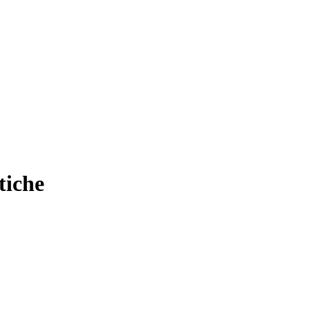
tiche