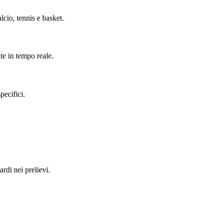
lcio, tennis e basket.
e in tempo reale.
pecifici.
ardi nei prelievi.