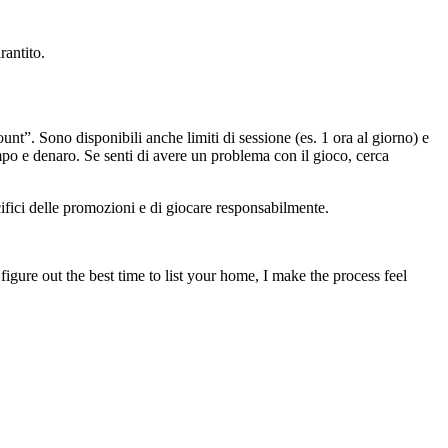
rantito.
nt”. Sono disponibili anche limiti di sessione (es. 1 ora al giorno) e
tempo e denaro. Se senti di avere un problema con il gioco, cerca
ifici delle promozioni e di giocare responsabilmente.
gure out the best time to list your home, I make the process feel