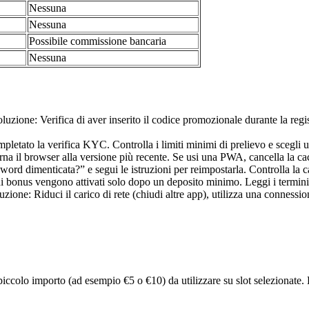
Nessuna
Nessuna
Possibile commissione bancaria
Nessuna
luzione: Verifica di aver inserito il codice promozionale durante la regi
mpletato la verifica KYC. Controlla i limiti minimi di prelievo e scegli
a il browser alla versione più recente. Se usi una PWA, cancella la cach
ord dimenticata?” e segui le istruzioni per reimpostarla. Controlla la ca
 bonus vengono attivati solo dopo un deposito minimo. Leggi i termini 
zione: Riduci il carico di rete (chiudi altre app), utilizza una connessi
colo importo (ad esempio €5 o €10) da utilizzare su slot selezionate. È 