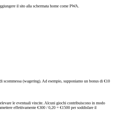
 aggiungere il sito alla schermata home come PWA.
siti di scommessa (wagering). Ad esempio, supponiamo un bonus di €10
elevare le eventuali vincite. Alcuni giochi contribuiscono in modo
mmettere effettivamente €300 / 0,20 = €1500 per soddisfare il