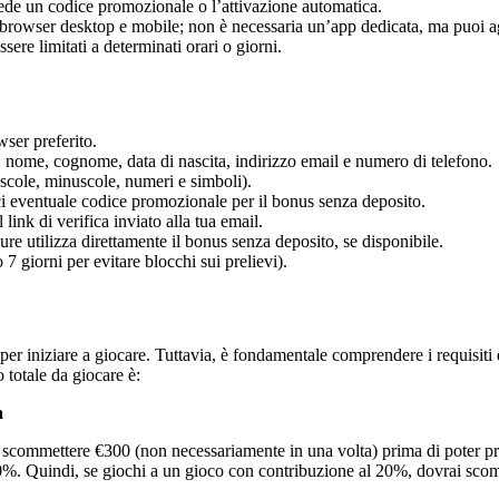
iede un codice promozionale o l’attivazione automatica.
u browser desktop e mobile; non è necessaria un’app dedicata, ma puoi
sere limitati a determinati orari o giorni.
wser preferito.
ali: nome, cognome, data di nascita, indirizzo email e numero di telefono.
uscole, minuscole, numeri e simboli).
ci eventuale codice promozionale per il bonus senza deposito.
 link di verifica inviato alla tua email.
pure utilizza direttamente il bonus senza deposito, se disponibile.
 giorni per evitare blocchi sui prelievi).
 per iniziare a giocare. Tuttavia, è fondamentale comprendere i requi
 totale da giocare è:
a
i scommettere €300 (non necessariamente in una volta) prima di poter pr
 10%. Quindi, se giochi a un gioco con contribuzione al 20%, dovrai sco