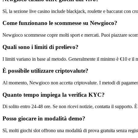
Sì, la sezione live casino include blackjack, roulette e baccarat con c
Come funzionano le scommesse su Newgioco?
Newgioco scommesse copre molti sport e mercati. Puoi piazzare scomme
Quali sono i limiti di prelievo?
I limiti variano in base al metodo. Generalmente il minimo è €10 e il m
È possibile utilizzare criptovalute?
Al momento, Newgioco non accetta criptovalute. I metodi di pagamento 
Quanto tempo impiega la verifica KYC?
Di solito entro 24-48 ore. Se non ricevi notizie, contatta il supporto. È
Posso giocare in modalità demo?
Sì, molti giochi slot offrono una modalità di prova gratuita senza regi