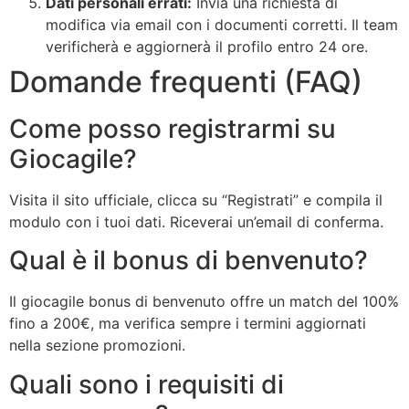
Dati personali errati:
Invia una richiesta di
modifica via email con i documenti corretti. Il team
verificherà e aggiornerà il profilo entro 24 ore.
Domande frequenti (FAQ)
Come posso registrarmi su
Giocagile?
Visita il sito ufficiale, clicca su “Registrati” e compila il
modulo con i tuoi dati. Riceverai un’email di conferma.
Qual è il bonus di benvenuto?
Il giocagile bonus di benvenuto offre un match del 100%
fino a 200€, ma verifica sempre i termini aggiornati
nella sezione promozioni.
Quali sono i requisiti di