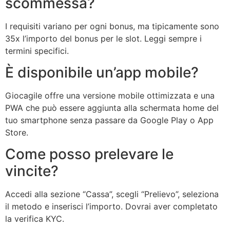
scommessa?
I requisiti variano per ogni bonus, ma tipicamente sono
35x l’importo del bonus per le slot. Leggi sempre i
termini specifici.
È disponibile un’app mobile?
Giocagile offre una versione mobile ottimizzata e una
PWA che può essere aggiunta alla schermata home del
tuo smartphone senza passare da Google Play o App
Store.
Come posso prelevare le
vincite?
Accedi alla sezione “Cassa”, scegli “Prelievo”, seleziona
il metodo e inserisci l’importo. Dovrai aver completato
la verifica KYC.