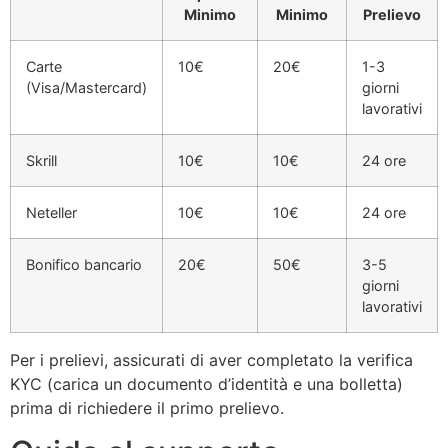
Minimo
Minimo
Prelievo
Carte
10€
20€
1-3
(Visa/Mastercard)
giorni
lavorativi
Skrill
10€
10€
24 ore
Neteller
10€
10€
24 ore
Bonifico bancario
20€
50€
3-5
giorni
lavorativi
Per i prelievi, assicurati di aver completato la verifica
KYC (carica un documento d’identità e una bolletta)
prima di richiedere il primo prelievo.