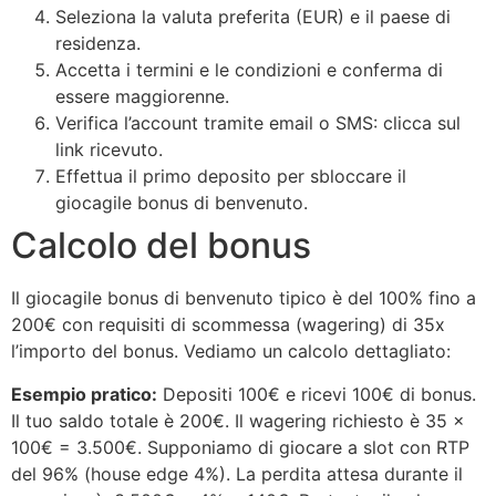
Seleziona la valuta preferita (EUR) e il paese di
residenza.
Accetta i termini e le condizioni e conferma di
essere maggiorenne.
Verifica l’account tramite email o SMS: clicca sul
link ricevuto.
Effettua il primo deposito per sbloccare il
giocagile bonus di benvenuto.
Calcolo del bonus
Il giocagile bonus di benvenuto tipico è del 100% fino a
200€ con requisiti di scommessa (wagering) di 35x
l’importo del bonus. Vediamo un calcolo dettagliato:
Esempio pratico:
Depositi 100€ e ricevi 100€ di bonus.
Il tuo saldo totale è 200€. Il wagering richiesto è 35 ×
100€ = 3.500€. Supponiamo di giocare a slot con RTP
del 96% (house edge 4%). La perdita attesa durante il