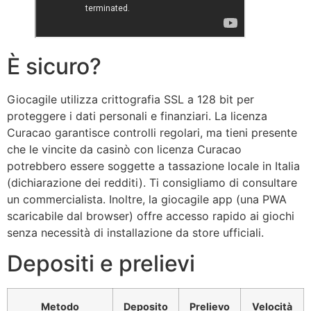
È sicuro?
Giocagile utilizza crittografia SSL a 128 bit per
proteggere i dati personali e finanziari. La licenza
Curacao garantisce controlli regolari, ma tieni presente
che le vincite da casinò con licenza Curacao
potrebbero essere soggette a tassazione locale in Italia
(dichiarazione dei redditi). Ti consigliamo di consultare
un commercialista. Inoltre, la giocagile app (una PWA
scaricabile dal browser) offre accesso rapido ai giochi
senza necessità di installazione da store ufficiali.
Depositi e prelievi
Metodo
Deposito
Prelievo
Velocità