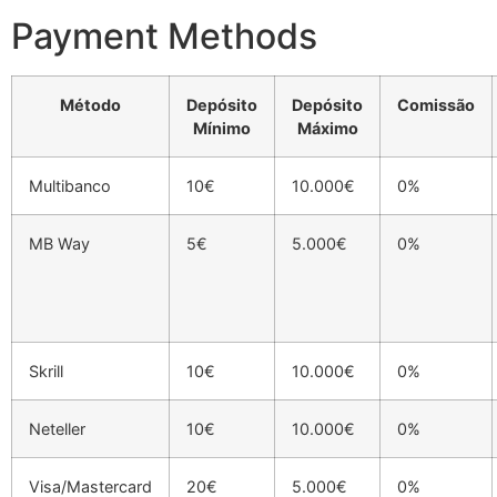
Payment Methods
Método
Depósito
Depósito
Comissão
Mínimo
Máximo
Multibanco
10€
10.000€
0%
MB Way
5€
5.000€
0%
Skrill
10€
10.000€
0%
Neteller
10€
10.000€
0%
Visa/Mastercard
20€
5.000€
0%