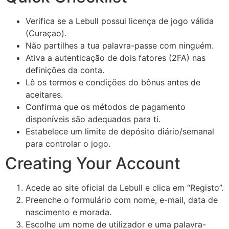
Verifica se a Lebull possui licença de jogo válida
(Curaçao).
Não partilhes a tua palavra-passe com ninguém.
Ativa a autenticação de dois fatores (2FA) nas
definições da conta.
Lê os termos e condições do bônus antes de
aceitares.
Confirma que os métodos de pagamento
disponíveis são adequados para ti.
Estabelece um limite de depósito diário/semanal
para controlar o jogo.
Creating Your Account
Acede ao site oficial da Lebull e clica em “Registo”.
Preenche o formulário com nome, e-mail, data de
nascimento e morada.
Escolhe um nome de utilizador e uma palavra-