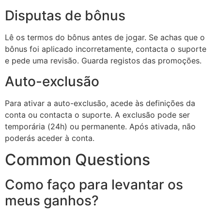
Disputas de bônus
Lê os termos do bônus antes de jogar. Se achas que o
bônus foi aplicado incorretamente, contacta o suporte
e pede uma revisão. Guarda registos das promoções.
Auto-exclusão
Para ativar a auto-exclusão, acede às definições da
conta ou contacta o suporte. A exclusão pode ser
temporária (24h) ou permanente. Após ativada, não
poderás aceder à conta.
Common Questions
Como faço para levantar os
meus ganhos?