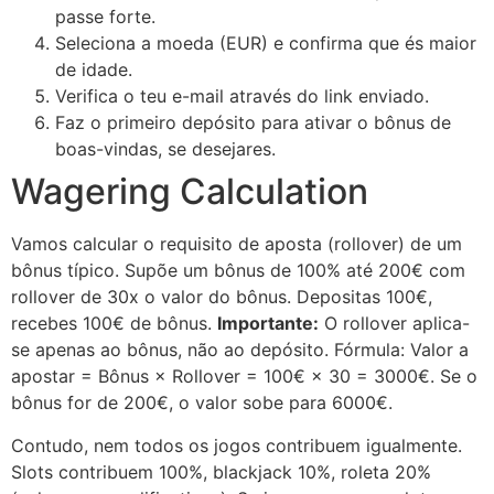
passe forte.
Seleciona a moeda (EUR) e confirma que és maior
de idade.
Verifica o teu e-mail através do link enviado.
Faz o primeiro depósito para ativar o bônus de
boas-vindas, se desejares.
Wagering Calculation
Vamos calcular o requisito de aposta (rollover) de um
bônus típico. Supõe um bônus de 100% até 200€ com
rollover de 30x o valor do bônus. Depositas 100€,
recebes 100€ de bônus.
Importante:
O rollover aplica-
se apenas ao bônus, não ao depósito. Fórmula: Valor a
apostar = Bônus × Rollover = 100€ × 30 = 3000€. Se o
bônus for de 200€, o valor sobe para 6000€.
Contudo, nem todos os jogos contribuem igualmente.
Slots contribuem 100%, blackjack 10%, roleta 20%