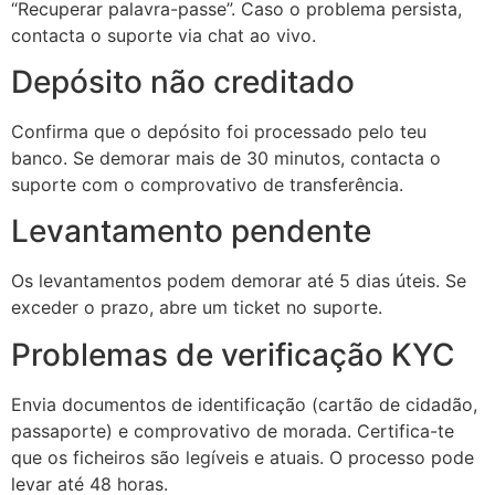
“Recuperar palavra-passe”. Caso o problema persista,
contacta o suporte via chat ao vivo.
Depósito não creditado
Confirma que o depósito foi processado pelo teu
banco. Se demorar mais de 30 minutos, contacta o
suporte com o comprovativo de transferência.
Levantamento pendente
Os levantamentos podem demorar até 5 dias úteis. Se
exceder o prazo, abre um ticket no suporte.
Problemas de verificação KYC
Envia documentos de identificação (cartão de cidadão,
passaporte) e comprovativo de morada. Certifica-te
que os ficheiros são legíveis e atuais. O processo pode
levar até 48 horas.