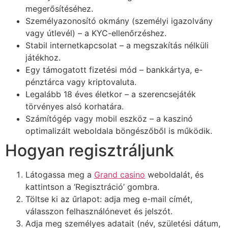
megerősítéséhez.
Személyazonosító okmány (személyi igazolvány
vagy útlevél) – a KYC-ellenőrzéshez.
Stabil internetkapcsolat – a megszakítás nélküli
játékhoz.
Egy támogatott fizetési mód – bankkártya, e-
pénztárca vagy kriptovaluta.
Legalább 18 éves életkor – a szerencsejáték
törvényes alsó korhatára.
Számítógép vagy mobil eszköz – a kaszinó
optimalizált weboldala böngészőből is működik.
Hogyan regisztráljunk
Látogassa meg a
Grand casino
weboldalát, és
kattintson a ‘Regisztráció’ gombra.
Töltse ki az űrlapot: adja meg e-mail címét,
válasszon felhasználónevet és jelszót.
Adja meg személyes adatait (név, születési dátum,