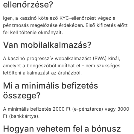
ellenőrzése?
Igen, a kaszinó kötelező KYC-ellenőrzést végez a
pénzmosás megelőzése érdekében. Első kifizetés előtt
fel kell töltenie okmányait.
Van mobilalkalmazás?
A kaszinó progresszív webalkalmazást (PWA) kínál,
amelyet a böngészőből indíthat el – nem szükséges
letölteni alkalmazást az áruházból.
Mi a minimális befizetés
összege?
A minimális befizetés 2000 Ft (e-pénztárca) vagy 3000
Ft (bankkártya).
Hogyan vehetem fel a bónusz