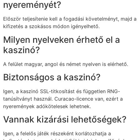
nyereményét?
Először teljesítenie kell a fogadási követelményt, majd a
kifizetés a szokásos módon igényelhető.
Milyen nyelveken érhető el a
kaszinó?
A felület magyar, angol és német nyelven is elérhető.
Biztonságos a kaszinó?
Igen, a kaszinó SSL-titkosítást és független RNG-
tanúsítványt használ. Curacao-licence van, ezért a
nyeremények adókötelesek lehetnek.
Vannak kizárási lehetőségek?
Igen, a felelős játék részeként korlátozhatja a