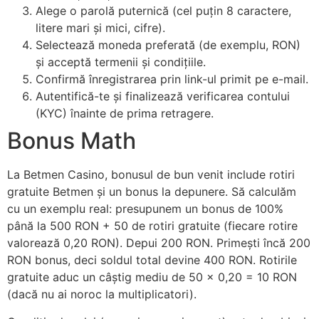
Alege o parolă puternică (cel puțin 8 caractere,
litere mari și mici, cifre).
Selectează moneda preferată (de exemplu, RON)
și acceptă termenii și condițiile.
Confirmă înregistrarea prin link-ul primit pe e-mail.
Autentifică-te și finalizează verificarea contului
(KYC) înainte de prima retragere.
Bonus Math
La Betmen Casino, bonusul de bun venit include rotiri
gratuite Betmen și un bonus la depunere. Să calculăm
cu un exemplu real: presupunem un bonus de 100%
până la 500 RON + 50 de rotiri gratuite (fiecare rotire
valorează 0,20 RON). Depui 200 RON. Primești încă 200
RON bonus, deci soldul total devine 400 RON. Rotirile
gratuite aduc un câștig mediu de 50 × 0,20 = 10 RON
(dacă nu ai noroc la multiplicatori).