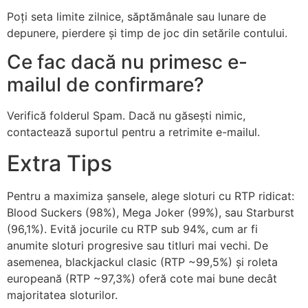
Poți seta limite zilnice, săptămânale sau lunare de
depunere, pierdere și timp de joc din setările contului.
Ce fac dacă nu primesc e-
mailul de confirmare?
Verifică folderul Spam. Dacă nu găsești nimic,
contactează suportul pentru a retrimite e-mailul.
Extra Tips
Pentru a maximiza șansele, alege sloturi cu RTP ridicat:
Blood Suckers (98%), Mega Joker (99%), sau Starburst
(96,1%). Evită jocurile cu RTP sub 94%, cum ar fi
anumite sloturi progresive sau titluri mai vechi. De
asemenea, blackjackul clasic (RTP ~99,5%) și roleta
europeană (RTP ~97,3%) oferă cote mai bune decât
majoritatea sloturilor.