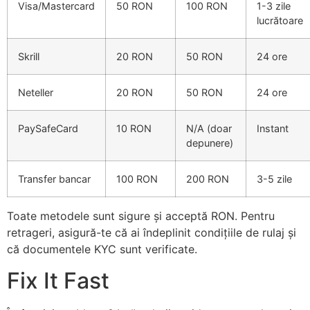
Visa/Mastercard
50 RON
100 RON
1-3 zile
lucrătoare
Skrill
20 RON
50 RON
24 ore
Neteller
20 RON
50 RON
24 ore
PaySafeCard
10 RON
N/A (doar
Instant
depunere)
Transfer bancar
100 RON
200 RON
3-5 zile
Toate metodele sunt sigure și acceptă RON. Pentru
retrageri, asigură-te că ai îndeplinit condițiile de rulaj și
că documentele KYC sunt verificate.
Fix It Fast