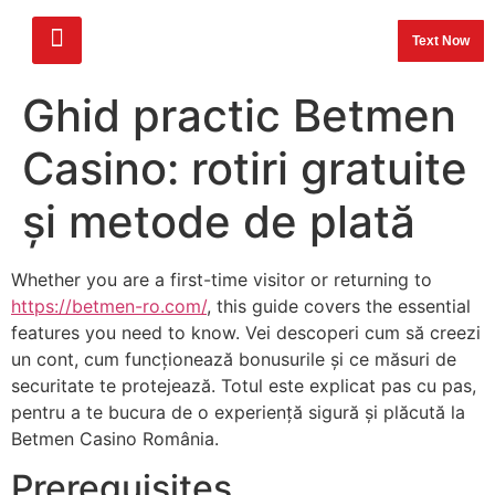
Text Now
Ghid practic Betmen
Casino: rotiri gratuite
și metode de plată
Whether you are a first-time visitor or returning to
https://betmen-ro.com/
, this guide covers the essential
features you need to know. Vei descoperi cum să creezi
un cont, cum funcționează bonusurile și ce măsuri de
securitate te protejează. Totul este explicat pas cu pas,
pentru a te bucura de o experiență sigură și plăcută la
Betmen Casino România.
Prerequisites