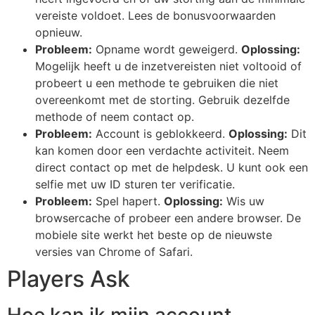
vereiste voldoet. Lees de bonusvoorwaarden
opnieuw.
Probleem:
Opname wordt geweigerd.
Oplossing:
Mogelijk heeft u de inzetvereisten niet voltooid of
probeert u een methode te gebruiken die niet
overeenkomt met de storting. Gebruik dezelfde
methode of neem contact op.
Probleem:
Account is geblokkeerd.
Oplossing:
Dit
kan komen door een verdachte activiteit. Neem
direct contact op met de helpdesk. U kunt ook een
selfie met uw ID sturen ter verificatie.
Probleem:
Spel hapert.
Oplossing:
Wis uw
browsercache of probeer een andere browser. De
mobiele site werkt het beste op de nieuwste
versies van Chrome of Safari.
Players Ask