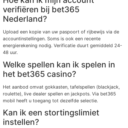
Hoe kan ik mijn account
verifiëren bij bet365
Nederland?
Upload een kopie van uw paspoort of rijbewijs via de
accountinstellingen. Soms is ook een recente
energierekening nodig. Verificatie duurt gemiddeld 24-
48 uur.
Welke spellen kan ik spelen in
het bet365 casino?
Het aanbod omvat gokkasten, tafelspellen (blackjack,
roulette), live dealer spellen en jackpots. Via bet365
mobil heeft u toegang tot dezelfde selectie.
Kan ik een stortingslimiet
instellen?