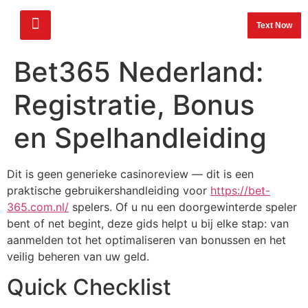
Text Now
Bet365 Nederland:
Registratie, Bonus
en Spelhandleiding
Dit is geen generieke casinoreview — dit is een
praktische gebruikershandleiding voor
https://bet-
365.com.nl/
spelers. Of u nu een doorgewinterde speler
bent of net begint, deze gids helpt u bij elke stap: van
aanmelden tot het optimaliseren van bonussen en het
veilig beheren van uw geld.
Quick Checklist