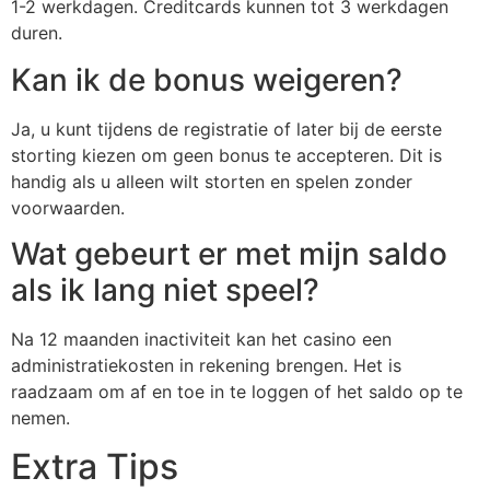
1-2 werkdagen. Creditcards kunnen tot 3 werkdagen
duren.
Kan ik de bonus weigeren?
Ja, u kunt tijdens de registratie of later bij de eerste
storting kiezen om geen bonus te accepteren. Dit is
handig als u alleen wilt storten en spelen zonder
voorwaarden.
Wat gebeurt er met mijn saldo
als ik lang niet speel?
Na 12 maanden inactiviteit kan het casino een
administratiekosten in rekening brengen. Het is
raadzaam om af en toe in te loggen of het saldo op te
nemen.
Extra Tips