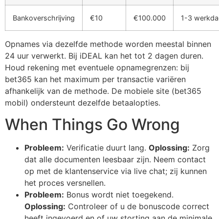
Bankoverschrijving
€10
€100.000
1-3 werkd
Opnames via dezelfde methode worden meestal binnen
24 uur verwerkt. Bij iDEAL kan het tot 2 dagen duren.
Houd rekening met eventuele opnamegrenzen: bij
bet365 kan het maximum per transactie variëren
afhankelijk van de methode. De mobiele site (bet365
mobil) ondersteunt dezelfde betaalopties.
When Things Go Wrong
Probleem:
Verificatie duurt lang.
Oplossing:
Zorg
dat alle documenten leesbaar zijn. Neem contact
op met de klantenservice via live chat; zij kunnen
het proces versnellen.
Probleem:
Bonus wordt niet toegekend.
Oplossing:
Controleer of u de bonuscode correct
heeft ingevoerd en of uw storting aan de minimale