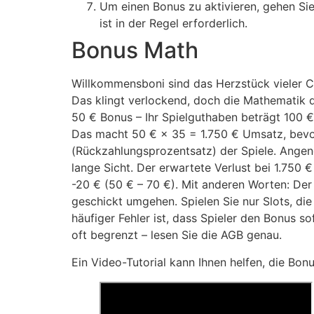
Um einen Bonus zu aktivieren, gehen Si
ist in der Regel erforderlich.
Bonus Math
Willkommensboni sind das Herzstück vieler C
Das klingt verlockend, doch die Mathematik d
50 € Bonus – Ihr Spielguthaben beträgt 100
Das macht 50 € × 35 = 1.750 € Umsatz, bevor
(Rückzahlungsprozentsatz) der Spiele. Angeno
lange Sicht. Der erwartete Verlust bei 1.750 
-20 € (50 € – 70 €). Mit anderen Worten: De
geschickt umgehen. Spielen Sie nur Slots, die
häufiger Fehler ist, dass Spieler den Bonus s
oft begrenzt – lesen Sie die AGB genau.
Ein Video-Tutorial kann Ihnen helfen, die Bon