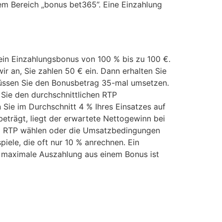
m Bereich „bonus bet365”. Eine Einzahlung
ein Einzahlungsbonus von 100 % bis zu 100 €.
r an, Sie zahlen 50 € ein. Dann erhalten Sie
müssen Sie den Bonusbetrag 35-mal umsetzen.
Sie den durchschnittlichen RTP
Sie im Durchschnitt 4 % Ihres Einsatzes auf
beträgt, liegt der erwartete Nettogewinn bei
rem RTP wählen oder die Umsatzbedingungen
iele, die oft nur 10 % anrechnen. Ein
maximale Auszahlung aus einem Bonus ist