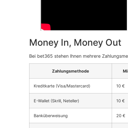
Money In, Money Out
Bei bet365 stehen Ihnen mehrere Zahlungsmet
Zahlungsmethode
Mi
Kreditkarte (Visa/Mastercard)
10 €
E-Wallet (Skrill, Neteller)
10 €
Banküberweisung
20 €