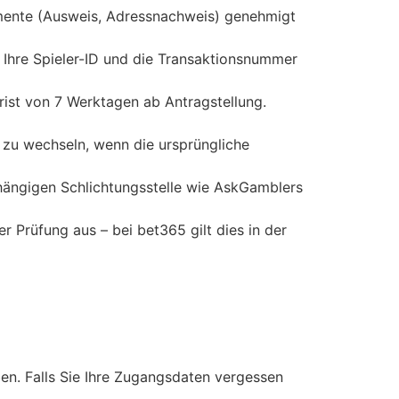
kumente (Ausweis, Adressnachweis) genehmigt
 Ihre Spieler-ID und die Transaktionsnummer
rist von 7 Werktagen ab Antragstellung.
 zu wechseln, wenn die ursprüngliche
hängigen Schlichtungsstelle wie AskGamblers
 Prüfung aus – bei bet365 gilt dies in der
eben. Falls Sie Ihre Zugangsdaten vergessen