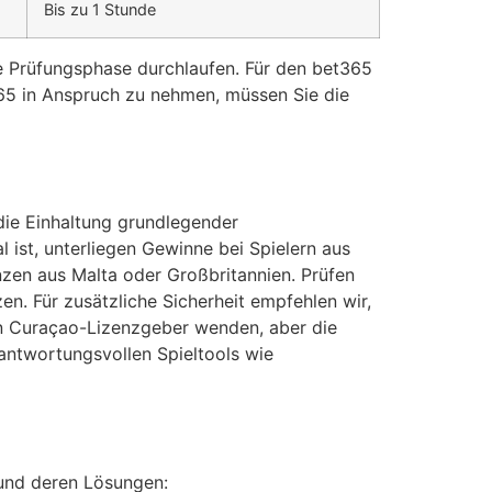
Bis zu 1 Stunde
e Prüfungsphase durchlaufen. Für den bet365
365 in Anspruch zu nehmen, müssen Sie die
die Einhaltung grundlegender
 ist, unterliegen Gewinne bei Spielern aus
zen aus Malta oder Großbritannien. Prüfen
n. Für zusätzliche Sicherheit empfehlen wir,
 den Curaçao-Lizenzgeber wenden, aber die
rantwortungsvollen Spieltools wie
 und deren Lösungen: