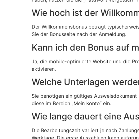
Wie hoch ist der Willko
Der Willkommensbonus beträgt typischerweis
Sie der Bonusseite nach der Anmeldung.
Kann ich den Bonus auf 
Ja, die mobile-optimierte Website und die P
aktivieren.
Welche Unterlagen werden 
Sie benötigen ein gültiges Ausweisdokument (
diese im Bereich „Mein Konto“ ein.
Wie lange dauert eine Au
Die Bearbeitungszeit variiert je nach Zahlu
Werktage. Die erste Auszahlung kann aufgrun