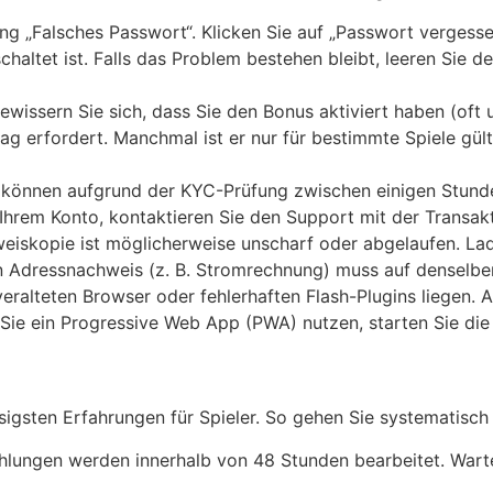
ng „Falsches Passwort“. Klicken Sie auf „Passwort vergess
eschaltet ist. Falls das Problem bestehen bleibt, leeren Si
wissern Sie sich, dass Sie den Bonus aktiviert haben (oft u
g erfordert. Manchmal ist er nur für bestimmte Spiele gült
können aufgrund der KYC-Prüfung zwischen einigen Stunde
hrem Konto, kontaktieren Sie den Support mit der Transakt
eiskopie ist möglicherweise unscharf oder abgelaufen. Lad
in Adressnachweis (z. B. Stromrechnung) muss auf denselb
ralteten Browser oder fehlerhaften Flash-Plugins liegen. A
s Sie ein Progressive Web App (PWA) nutzen, starten Sie die
sigsten Erfahrungen für Spieler. So gehen Sie systematisch 
lungen werden innerhalb von 48 Stunden bearbeitet. Wart