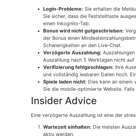
Login-Probleme:
Sie erhalten die Meldu
Sie sicher, dass die Feststelltaste ausg
einen Inkognito-Tab.
Bonus wird nicht gutgeschrieben:
Verge
der Bonus einen Mindesteinzahlungsbetra
Schwierigkeiten an den Live-Chat.
Verzögerte Auszahlung:
Auszahlungen 
Auszahlung nach 5 Werktagen nicht auf I
Verifizierung fehlgeschlagen:
Ihre Ausw
und vollständig lesbaren Daten hoch. E
Spiele laden nicht:
Dies kann an einem ve
Sie die mobile-optimierte Website. Fall
Insider Advice
Eine verzögerte Auszahlung ist eine der stres
Wartezeit einhalten:
Die meisten Auszah
aktiv werden.