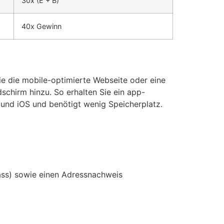
30x (E + B)
40x Gewinn
ie die mobile-optimierte Webseite oder eine
schirm hinzu. So erhalten Sie ein app-
 und iOS und benötigt wenig Speicherplatz.
ass) sowie einen Adressnachweis