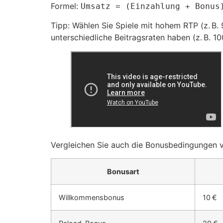
Formel:
Umsatz = (Einzahlung + Bonus
Tipp: Wählen Sie Spiele mit hohem RTP (z. B. 
unterschiedliche Beitragsraten haben (z. B. 100
Vergleichen Sie auch die Bonusbedingungen ver
Bonusart
Willkommensbonus
10 €