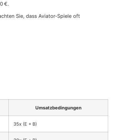
0 €.
chten Sie, dass Aviator-Spiele oft
Umsatzbedingungen
35x (E + B)