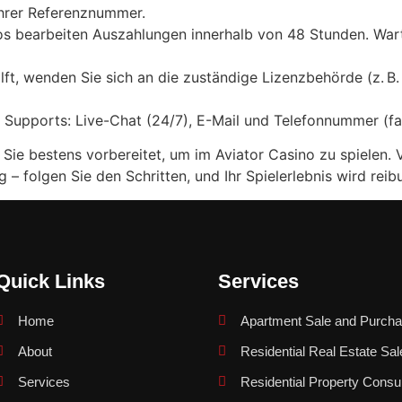
Ihrer Referenznummer.
s bearbeiten Auszahlungen innerhalb von 48 Stunden. War
lft, wenden Sie sich an die zuständige Lizenzbehörde (z. 
 Supports: Live-Chat (24/7), E-Mail und Telefonnummer (fal
ie bestens vorbereitet, um im Aviator Casino zu spielen. 
 folgen Sie den Schritten, und Ihr Spielerlebnis wird reibu
Quick Links
Services
Home
Apartment Sale and Purch
About
Residential Real Estate Sal
Services
Residential Property Consul