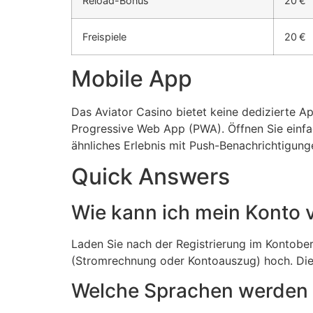
Reload-Bonus
20 €
Freispiele
20 €
Mobile App
Das Aviator Casino bietet keine dedizierte A
Progressive Web App (PWA). Öffnen Sie einfac
ähnliches Erlebnis mit Push-Benachrichtigung
Quick Answers
Wie kann ich mein Konto v
Laden Sie nach der Registrierung im Kontobe
(Stromrechnung oder Kontoauszug) hoch. Die
Welche Sprachen werden 