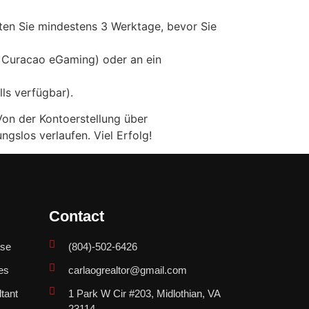
ten Sie mindestens 3 Werktage, bevor Sie
B. Curacao eGaming) oder an ein
ls verfügbar).
Von der Kontoerstellung über
ngslos verlaufen. Viel Erfolg!
Contact
ase
(804)-502-6426
es
carlaogrealtor@gmail.com
tant
1 Park W Cir #203, Midlothian, VA
23114