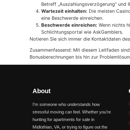
Betreff „Auszahlungsverzögerung“ und 
Wartezeit einhalten:
Die meisten Casino
eine Beschwerde einreichen.
Beschwerde einreichen:
Wenn nichts hi
Schlichtungsportal wie AskGamblers.
Notieren Sie sich immer die Kontaktdaten des
Zusammenfassend: Mit diesem Leitfaden sind S
Bonusberechnungen bis hin zur Problemlösung –
About
I’m someone who understands how
stressful moving can feel. Whether you’re
hunting for apartments for sale in
Midlothian, VA, or trying to figure out the