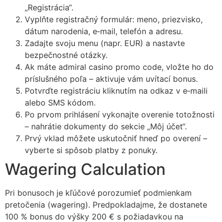
„Registrácia“.
Vyplňte registračný formulár: meno, priezvisko,
dátum narodenia, e‑mail, telefón a adresu.
Zadajte svoju menu (napr. EUR) a nastavte
bezpečnostné otázky.
Ak máte admiral casino promo code, vložte ho do
príslušného poľa – aktivuje vám uvítací bonus.
Potvrďte registráciu kliknutím na odkaz v e‑maili
alebo SMS kódom.
Po prvom prihlásení vykonajte overenie totožnosti
– nahrátie dokumenty do sekcie „Môj účet“.
Prvý vklad môžete uskutočniť hneď po overení –
vyberte si spôsob platby z ponuky.
Wagering Calculation
Pri bonusoch je kľúčové porozumieť podmienkam
pretočenia (wagering). Predpokladajme, že dostanete
100 % bonus do výšky 200 € s požiadavkou na