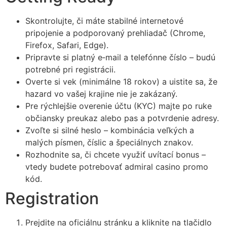
Skontrolujte, či máte stabilné internetové
pripojenie a podporovaný prehliadač (Chrome,
Firefox, Safari, Edge).
Pripravte si platný e‑mail a telefónne číslo – budú
potrebné pri registrácii.
Overte si vek (minimálne 18 rokov) a uistite sa, že
hazard vo vašej krajine nie je zakázaný.
Pre rýchlejšie overenie účtu (KYC) majte po ruke
občiansky preukaz alebo pas a potvrdenie adresy.
Zvoľte si silné heslo – kombinácia veľkých a
malých písmen, číslic a špeciálnych znakov.
Rozhodnite sa, či chcete využiť uvítací bonus –
vtedy budete potrebovať admiral casino promo
kód.
Registration
Prejdite na oficiálnu stránku a kliknite na tlačidlo