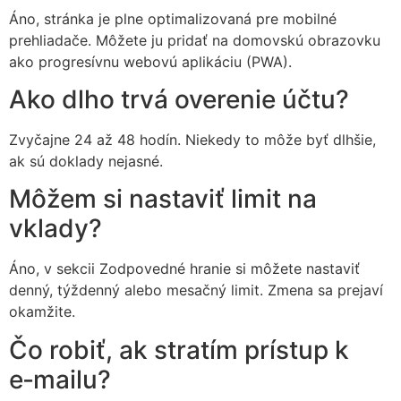
Áno, stránka je plne optimalizovaná pre mobilné
prehliadače. Môžete ju pridať na domovskú obrazovku
ako progresívnu webovú aplikáciu (PWA).
Ako dlho trvá overenie účtu?
Zvyčajne 24 až 48 hodín. Niekedy to môže byť dlhšie,
ak sú doklady nejasné.
Môžem si nastaviť limit na
vklady?
Áno, v sekcii Zodpovedné hranie si môžete nastaviť
denný, týždenný alebo mesačný limit. Zmena sa prejaví
okamžite.
Čo robiť, ak stratím prístup k
e‑mailu?