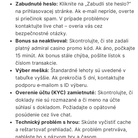
Zabudnuté heslo:
Kliknite na „Zabudli ste heslo?“
na prihlasovacej stránke. Ak e‑mail nepríde, overte
si priečinok spam. V prípade problémov
kontaktujte live chat – overia vás cez
bezpečnostné otázky.
Bonus sa neaktivoval:
Skontrolujte, či ste zadali
platný admiral casino promo kód. Ak áno, počkajte
15 minút. Ak bonus stále chýba, pošlite lístok s
číslom transakcie.
Výber mešká:
Štandardné lehoty sú uvedené v
tabuľke vyššie. Ak prekročia 5 dní, kontaktujte
podporu e‑mailom s ID výberu.
Overenie účtu (KYC) zamietnuté:
Skontrolujte, či
doklady nie sú rozmazané a či meno na účte
súhlasí s dokladom. Požiadajte o opätovné
posúdenie cez live chat.
Technický problém s hrou:
Skúste vyčistiť cache
a reštartovať prehliadač. Ak problém pretrváva,
nahláste ho s názvom hry a časom.