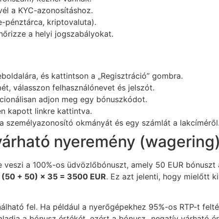
vél a KYC-azonosításhoz.
-pénztárca, kriptovaluta).
enőrizze a helyi jogszabályokat.
oldalára, és kattintson a „Regisztráció” gombra.
mét, válasszon felhasználónevet és jelszót.
opcionálisan adjon meg egy bónuszkódot.
n kapott linkre kattintva.
l a személyazonosító okmányát és egy számlát a lakcíméről
várható nyeremény (wagering
e veszi a 100%-os üdvözlőbónuszt, amely 50 EUR bónuszt ad
:
(50 + 50) × 35 = 3500 EUR
. Ez azt jelenti, hogy mielőtt
álható fel. Ha például a nyerőgépekhez 95%-os RTP-t felté
ladja a bónusz értékét, ezért a bónusz „negatív várható é