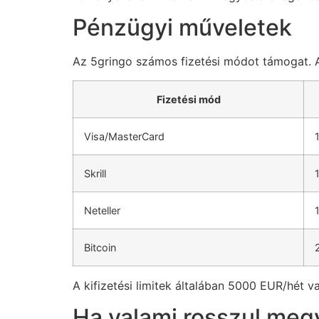
Pénzügyi műveletek
Az 5gringo számos fizetési módot támogat. A
Fizetési mód
Visa/MasterCard
Skrill
Neteller
Bitcoin
A kifizetési limitek általában 5000 EUR/hét 
Ha valami rosszul meg