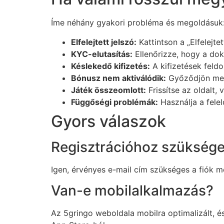
Íme néhány gyakori probléma és megoldásuk
Elfelejtett jelszó:
Kattintson a „Elfelejte
KYC-elutasítás:
Ellenőrizze, hogy a dok
Késlekedő kifizetés:
A kifizetések feldo
Bónusz nem aktiválódik:
Győződjön meg 
Játék összeomlott:
Frissítse az oldalt,
Függőségi problémák:
Használja a fele
Gyors válaszok
Regisztrációhoz szüksége
Igen, érvényes e-mail cím szükséges a fiók 
Van-e mobilalkalmazás?
Az 5gringo weboldala mobilra optimalizált, 