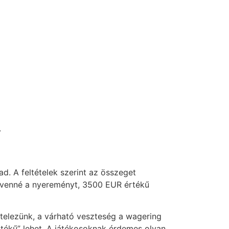
.
)
. A feltételek szerint az összeget
 kivenné a nyereményt, 3500 EUR értékű
telezünk, a várható veszteség a wagering
rtékű” lehet. A játékosoknak érdemes olyan