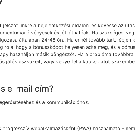
:
tt jelszó” linkre a bejelentkezési oldalon, és kövesse az utas
umentumai érvényesek és jól láthatóak. Ha szükséges, vegye
lgozása általában 24-48 óra. Ha ennél tovább tart, lépjen 
róla, hogy a bónuszkódot helyesen adta meg, és a bónusz 
 vagy használjon másik böngészőt. Ha a probléma továbbra is
lős játék eszközeit, vagy vegye fel a kapcsolatot szakembe
s e-mail cím?
megerősítéséhez és a kommunikációhoz.
és progresszív webalkalmazásként (PWA) használható – nem