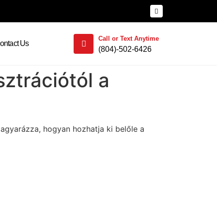
Call or Text Anytime
ontact Us
(804)-502-6426
ztrációtól a
agyarázza, hogyan hozhatja ki belőle a