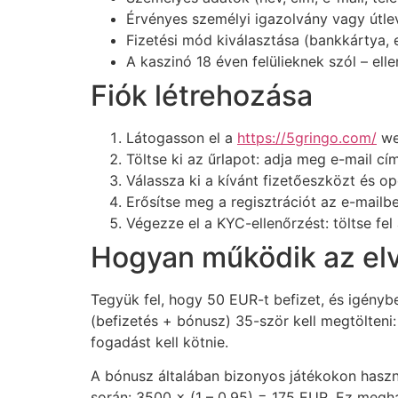
Érvényes személyi igazolvány vagy útle
Fizetési mód kiválasztása (bankkártya, e
A kaszinó 18 éven felülieknek szól – ell
Fiók létrehozása
Látogasson el a
https://5gringo.com/
web
Töltse ki az űrlapot: adja meg e-mail cí
Válassza ki a kívánt fizetőeszközt és 
Erősítse meg a regisztrációt az e-mailbe
Végezze el a KYC-ellenőrzést: töltse fe
Hogyan működik az el
Tegyük fel, hogy 50 EUR-t befizet, és igényb
(befizetés + bónusz) 35-ször kell megtölteni
fogadást kell kötnie.
A bónusz általában bizonyos játékokon haszn
során: 3500 × (1 – 0,95) = 175 EUR. Ez megha