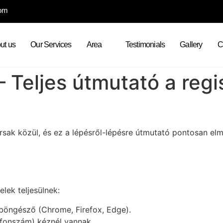
com
ut us
Our Services
Area
Testimonials
Gallery
C
 Teljes útmutató a regis
sak közül, és ez a lépésről-lépésre útmutató pontosan elm
lek teljesülnek:
 böngésző (Chrome, Firefox, Edge).
efonszám) kéznél vannak.