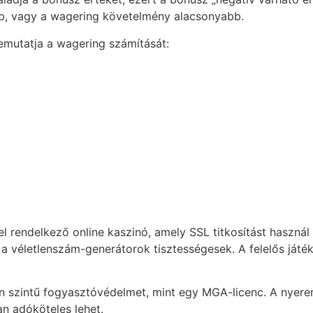
bb, vagy a wagering követelmény alacsonyabb.
emutatja a wagering számítását:
l rendelkező online kaszinó, amely SSL titkosítást használ
y a véletlenszám-generátorok tisztességesek. A felelős játék 
n szintű fogyasztóvédelmet, mint egy MGA-licenc. A nyer
an adóköteles lehet.