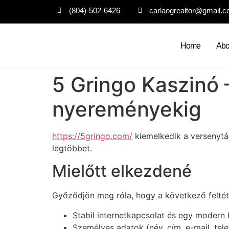
(804)-502-6426
carlaogrealtor@gmail.
Home
Abo
5 Gringo Kaszinó –
nyereményekig
https://5gringo.com/
kiemelkedik a versenytár
legtöbbet.
Mielőtt elkezdené
Győződjön meg róla, hogy a következő feltéte
Stabil internetkapcsolat és egy modern
Személyes adatok (név, cím, e-mail, tel