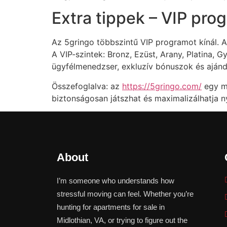
Extra tippek – VIP pro
Az 5gringo többszintű VIP programot kínál. A
A VIP-szintek: Bronz, Ezüst, Arany, Platina, 
ügyfélmenedzser, exkluzív bónuszok és ajánd
Összefoglalva: az
https://5gringo.com/
egy me
biztonságosan játszhat és maximalizálhatja n
About
I’m someone who understands how
stressful moving can feel. Whether you’re
hunting for apartments for sale in
Midlothian, VA, or trying to figure out the