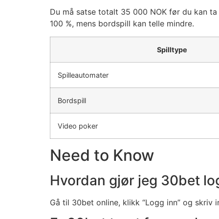
Du må satse totalt 35 000 NOK før du kan ta ut
100 %, mens bordspill kan telle mindre.
Spilltype
Spilleautomater
Bordspill
Video poker
Need to Know
Hvordan gjør jeg 30bet lo
Gå til 30bet online, klikk “Logg inn” og skriv