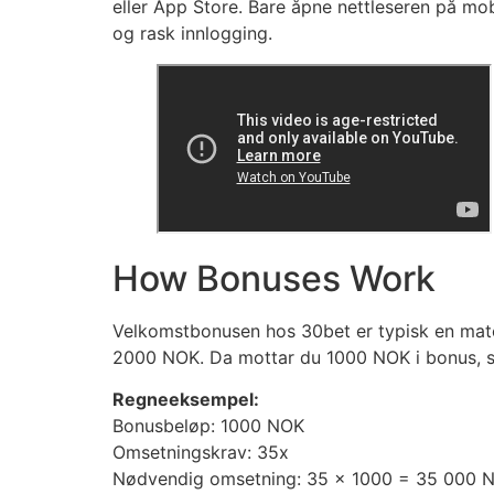
eller App Store. Bare åpne nettleseren på mobi
og rask innlogging.
How Bonuses Work
Velkomstbonusen hos 30bet er typisk en matc
2000 NOK. Da mottar du 1000 NOK i bonus, så
Regneeksempel:
Bonusbeløp: 1000 NOK
Omsetningskrav: 35x
Nødvendig omsetning: 35 × 1000 = 35 000 