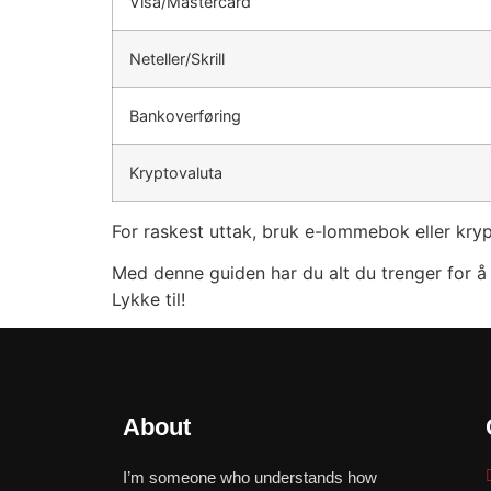
Visa/Mastercard
Neteller/Skrill
Bankoverføring
Kryptovaluta
For raskest uttak, bruk e-lommebok eller kry
Med denne guiden har du alt du trenger for å 
Lykke til!
About
I’m someone who understands how