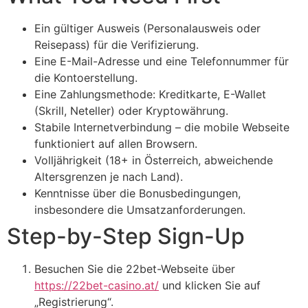
Ein gültiger Ausweis (Personalausweis oder
Reisepass) für die Verifizierung.
Eine E-Mail-Adresse und eine Telefonnummer für
die Kontoerstellung.
Eine Zahlungsmethode: Kreditkarte, E-Wallet
(Skrill, Neteller) oder Kryptowährung.
Stabile Internetverbindung – die mobile Webseite
funktioniert auf allen Browsern.
Volljährigkeit (18+ in Österreich, abweichende
Altersgrenzen je nach Land).
Kenntnisse über die Bonusbedingungen,
insbesondere die Umsatzanforderungen.
Step-by-Step Sign-Up
Besuchen Sie die 22bet-Webseite über
https://22bet-casino.at/
und klicken Sie auf
„Registrierung“.