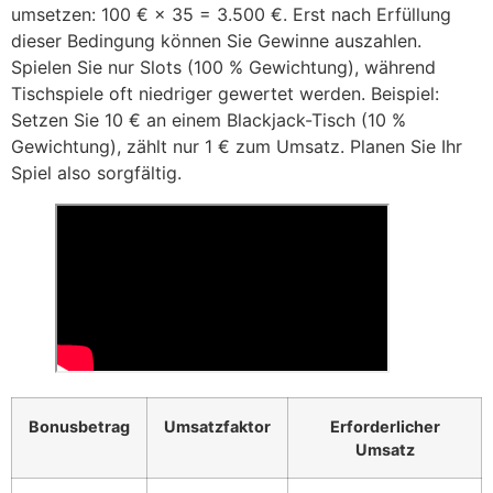
umsetzen: 100 € × 35 = 3.500 €. Erst nach Erfüllung
dieser Bedingung können Sie Gewinne auszahlen.
Spielen Sie nur Slots (100 % Gewichtung), während
Tischspiele oft niedriger gewertet werden. Beispiel:
Setzen Sie 10 € an einem Blackjack-Tisch (10 %
Gewichtung), zählt nur 1 € zum Umsatz. Planen Sie Ihr
Spiel also sorgfältig.
Bonusbetrag
Umsatzfaktor
Erforderlicher
Umsatz