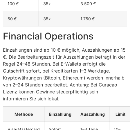
100 €
35x
3.500 €
50 €
35x
1.750 €
Financial Operations
Einzahlungen sind ab 10 € möglich, Auszahlungen ab 15
€. Die Bearbeitungszeit für Auszahlungen beträgt in der
Regel 24–48 Stunden. Bei E-Wallets erfolgt die
Gutschrift sofort, bei Kreditkarten 1–3 Werktage.
Kryptowährungen (Bitcoin, Ethereum) werden innerhalb
von 2–24 Stunden bearbeitet. Achtung: Bei Curacao-
Lizenz können Gewinne steuerpflichtig sein –
informieren Sie sich lokal.
Methode
Einzahlung
Auszahlung
Limit
Visa/Mastercard
Sofort
1–3 Tage
10–