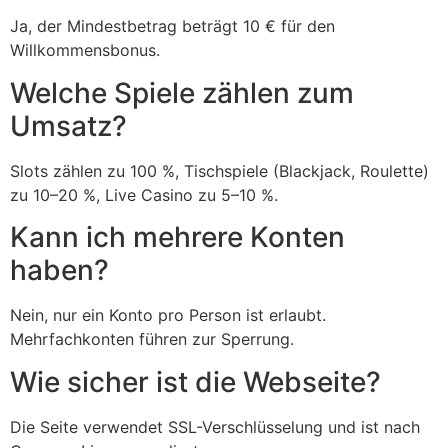
Ja, der Mindestbetrag beträgt 10 € für den
Willkommensbonus.
Welche Spiele zählen zum
Umsatz?
Slots zählen zu 100 %, Tischspiele (Blackjack, Roulette)
zu 10–20 %, Live Casino zu 5–10 %.
Kann ich mehrere Konten
haben?
Nein, nur ein Konto pro Person ist erlaubt.
Mehrfachkonten führen zur Sperrung.
Wie sicher ist die Webseite?
Die Seite verwendet SSL-Verschlüsselung und ist nach