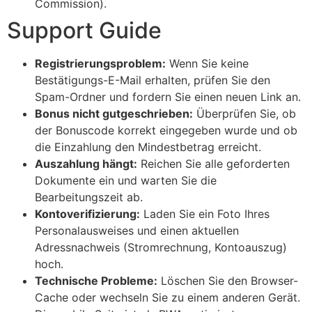
Commission).
Support Guide
Registrierungsproblem:
Wenn Sie keine
Bestätigungs-E-Mail erhalten, prüfen Sie den
Spam-Ordner und fordern Sie einen neuen Link an.
Bonus nicht gutgeschrieben:
Überprüfen Sie, ob
der Bonuscode korrekt eingegeben wurde und ob
die Einzahlung den Mindestbetrag erreicht.
Auszahlung hängt:
Reichen Sie alle geforderten
Dokumente ein und warten Sie die
Bearbeitungszeit ab.
Kontoverifizierung:
Laden Sie ein Foto Ihres
Personalausweises und einen aktuellen
Adressnachweis (Stromrechnung, Kontoauszug)
hoch.
Technische Probleme:
Löschen Sie den Browser-
Cache oder wechseln Sie zu einem anderen Gerät.