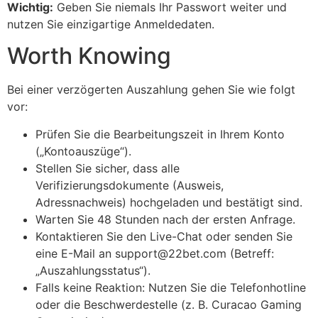
Wichtig:
Geben Sie niemals Ihr Passwort weiter und
nutzen Sie einzigartige Anmeldedaten.
Worth Knowing
Bei einer verzögerten Auszahlung gehen Sie wie folgt
vor:
Prüfen Sie die Bearbeitungszeit in Ihrem Konto
(„Kontoauszüge“).
Stellen Sie sicher, dass alle
Verifizierungsdokumente (Ausweis,
Adressnachweis) hochgeladen und bestätigt sind.
Warten Sie 48 Stunden nach der ersten Anfrage.
Kontaktieren Sie den Live-Chat oder senden Sie
eine E-Mail an support@22bet.com (Betreff:
„Auszahlungsstatus“).
Falls keine Reaktion: Nutzen Sie die Telefonhotline
oder die Beschwerdestelle (z. B. Curacao Gaming